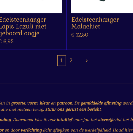
Edelsteenhanger
Edelsteenhanger
Lapis Lazuli met
Malachiet
geboord oogje
€ 12,50
€ 6,95
1
2
len in
grootte
,
vorm
,
kleur
en
patroon
. De
gemiddelde afmeting
wordt 
matie niet meteen terug,
stuur ons gerust een bericht
.
ending
. Daarnaast kies ik ook
intuïtief
voor jou het
sterretje
dat het
b
or
en door
verlichting
licht afwijken van de werkelijkheid. Houd hie