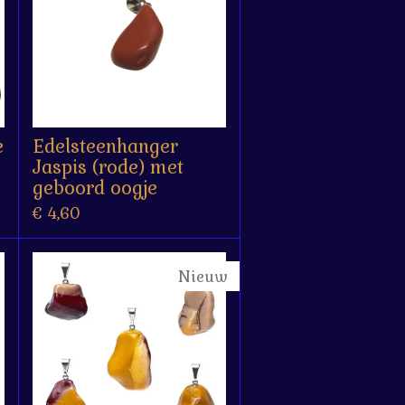
e
Edelsteenhanger
Jaspis (rode) met
geboord oogje
€ 4,60
Nieuw