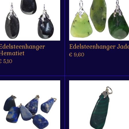
Edelsteenhanger
Edelsteenhanger Jad
Hematiet
€ 9,60
€ 5,10