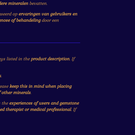
dere mineralen
bevatten.
baseerd op
ervaringen van gebruikers en
gnose of behandeling
door een
ys listed in the
product description
. If
u
.
lease
keep this in mind when placing
f other minerals
.
n the
experiences of users and gemstone
ied therapist or medical professional
. If