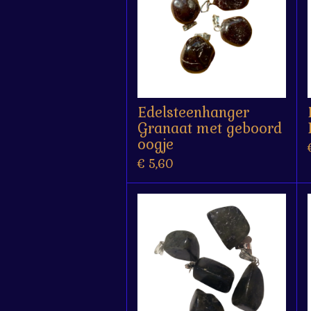
Edelsteenhanger
Granaat met geboord
oogje
€ 5,60