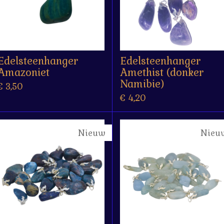
Edelsteenhanger
Edelsteenhanger
Amazoniet
Amethist (donker
Namibie)
€ 3,50
€ 4,20
Nieuw
Nieu