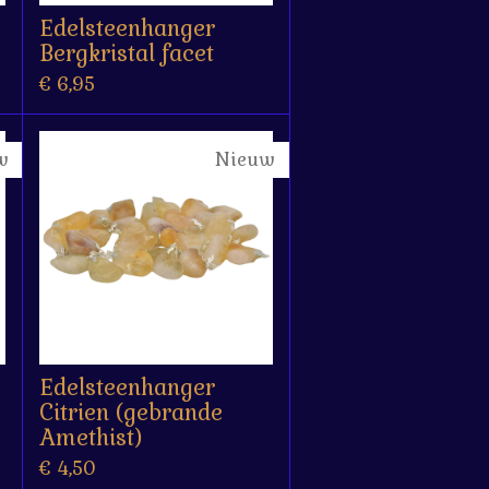
Edelsteenhanger
Bergkristal facet
€ 6,95
w
Nieuw
Edelsteenhanger
Citrien (gebrande
Amethist)
€ 4,50