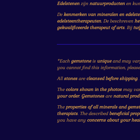
Edelstenen
zijn
natuurproducten
en ku
De
kenmerken van mineralen en edelst
edelsteentherapeuten
. De beschreven
he
gekwalificeerde therapeut of arts
. Bij
twi
*Each
gemstone
is
unique
and may var
you cannot find this information, pleas
All
stones
are
cleansed before shipping
.
The
colors shown in the photos
may vary
your order
.
Gemstones
are
natural prod
The
properties of all minerals and gems
therapists
. The described
beneficial prop
you have any
concerns about your heal