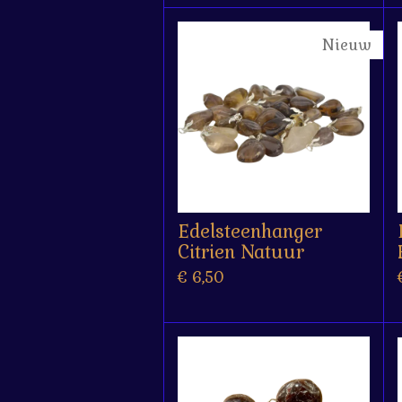
Nieuw
Edelsteenhanger
Citrien Natuur
€ 6,50