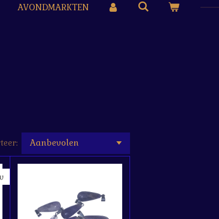
AVONDMARKTEN
teer:
w