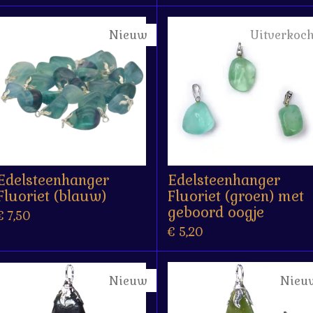
Nieuw
Uitverkoch
Edelsteenhanger
Edelsteenhanger
Fluoriet (blauw)
Fluoriet (groen) met
geboord oogje
€ 7,50
€ 5,20
Nieuw
Nieu