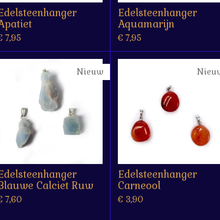
Edelsteenhanger
Edelsteenhanger
Apatiet
Aquamarijn
€ 7,95
€ 7,95
Nieuw
Nieu
Edelsteenhanger
Edelsteenhanger
Blauwe Calciet Ruw
Carneool
€ 7,60
€ 3,90