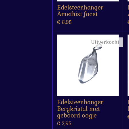
Edelsteenhanger
Amethist facet
€ 6,95
Uitverkocht
Edelsteenhanger
Bergkristal met
geboord oogje
€ 2,95