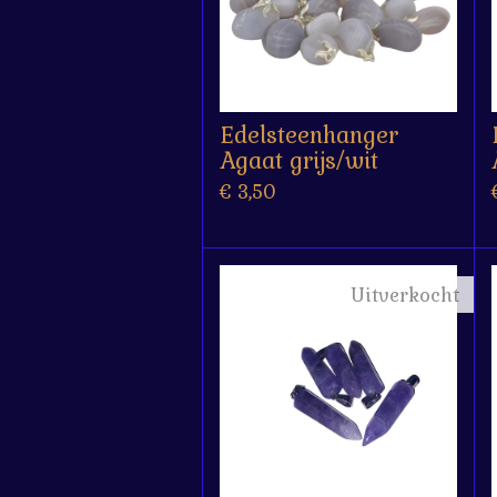
Edelsteenhanger
Agaat grijs/wit
€ 3,50
Uitverkocht