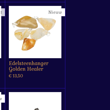
t
Nieuw
Edelsteenhanger
Golden Healer
€ 13,50
w