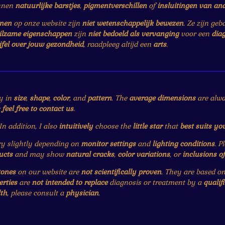
nnen
natuurlijke barstjes
,
pigmentverschillen
of
insluitingen van an
enen
op onze website zijn
niet wetenschappelijk bewezen
. Ze zijn ge
ilzame eigenschappen
zijn
niet bedoeld als vervanging
voor een
dia
jfel over jouw gezondheid
, raadpleeg altijd een
arts
.
y in
size
,
shape
,
color
, and
pattern
. The
average dimensions
are alwa
e
feel free to contact us
.
 In addition, I also
intuitively
choose the
little star
that
best suits yo
 slightly depending on
monitor settings
and
lighting conditions
. P
ucts
and may show
natural cracks
,
color variations
, or
inclusions o
tones
on our website are
not scientifically proven
. They are based o
erties
are
not intended to replace
diagnosis or treatment by a
qualif
th
, please consult a
physician
.