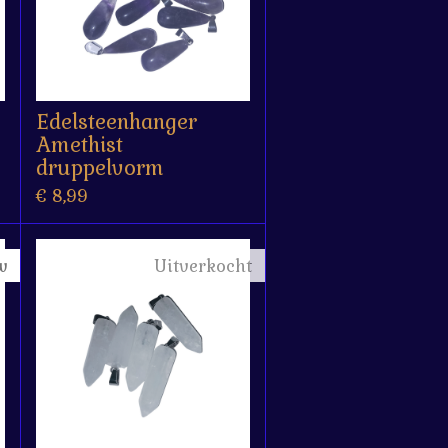
Edelsteenhanger
Amethist
druppelvorm
€ 8,99
w
Uitverkocht