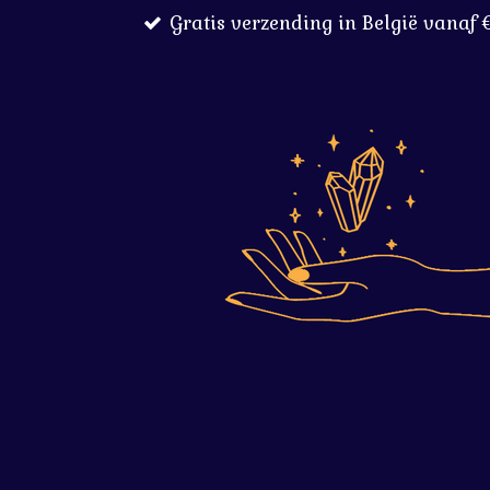
Gratis verzending in België vanaf 
Ga
direct
naar
de
hoofdinhoud