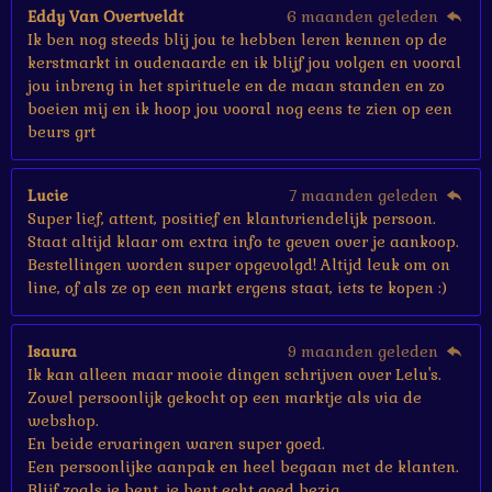
e
Eddy Van Overtveldt
6 maanden geleden
n
Ik ben nog steeds blij jou te hebben leren kennen op de
kerstmarkt in oudenaarde en ik blijf jou volgen en vooral
jou inbreng in het spirituele en de maan standen en zo
boeien mij en ik hoop jou vooral nog eens te zien op een
beurs grt
Lucie
7 maanden geleden
Super lief, attent, positief en klantvriendelijk persoon.
Staat altijd klaar om extra info te geven over je aankoop.
Bestellingen worden super opgevolgd! Altijd leuk om on
line, of als ze op een markt ergens staat, iets te kopen :)
Isaura
9 maanden geleden
Ik kan alleen maar mooie dingen schrijven over Lelu's.
Zowel persoonlijk gekocht op een marktje als via de
webshop.
En beide ervaringen waren super goed.
Een persoonlijke aanpak en heel begaan met de klanten.
Blijf zoals je bent, je bent echt goed bezig.