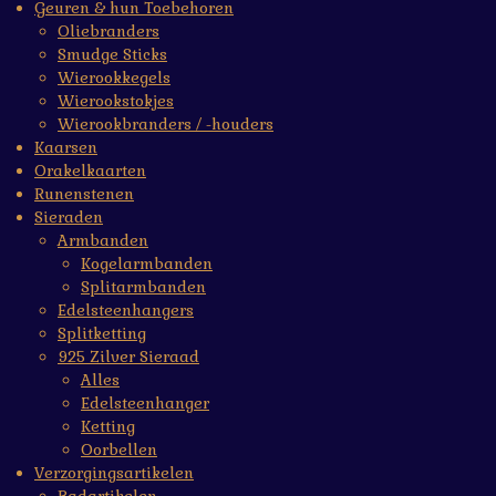
Geuren & hun Toebehoren
Oliebranders
Smudge Sticks
Wierookkegels
Wierookstokjes
Wierookbranders / -houders
Kaarsen
Orakelkaarten
Runenstenen
Sieraden
Armbanden
Kogelarmbanden
Splitarmbanden
Edelsteenhangers
Splitketting
925 Zilver Sieraad
Alles
Edelsteenhanger
Ketting
Oorbellen
Verzorgingsartikelen