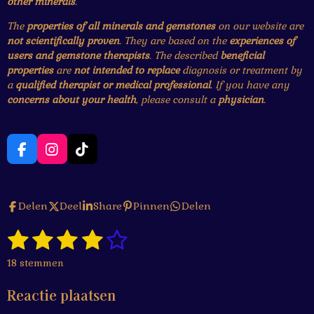
other minerals
.
The
properties of all minerals and gemstones
on our website are
not scientifically proven
. They are based on the
experiences of
users and gemstone therapists
. The described
beneficial
properties
are
not intended to replace
diagnosis or treatment by
a
qualified therapist or medical professional
. If you have any
concerns about your health
, please consult a
physician
.
F
I
T
a
n
i
c
s
k
e
t
T
Delen
Deel
Share
Pinnen
Delen
b
a
o
o
g
k
1
2
3
4
5
o
r
S
R
k
a
t
a
s
s
s
s
s
e
m
18 stemmen
t
m
t
t
t
t
t
i
m
Reactie plaatsen
n
e
e
e
e
e
e
g
n