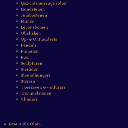
Gezichtsmassage roller
Handstenen
Jumbostenen
Manen
Levensbomen
Obelisken
Op- & Ontlaadsets
Pendels
Planeten
Ruw
Sculpturen
Sieraden
Sleutelhangers
Sterren
Theezeven & - infusers
Trommelstenen
Vlinders
Essentiële Oliën