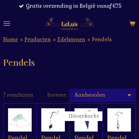
Gratis verzending in België vanaf €75
Ga
direct
naar
de
hoofdinhoud
Home
»
Producten
»
Edelstenen
»
Pendels
Pendels
7 resultaten
Sorteer:
Uitverkocht
Pendel
Pendel
Pendel
Pendel