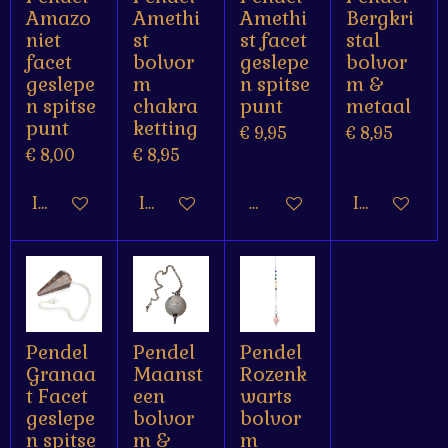
Amazo
Amethi
Amethi
Bergkri
niet
st
st facet
stal
facet
bolvor
geslepe
bolvor
geslepe
m
n spitse
m &
n spitse
chakra
punt
metaal
punt
ketting
€ 9,95
€ 8,95
€ 8,00
€ 8,95
In winkelwagen
In winkelwagen
Houd mij op de hoogte
In winkelw
Pendel
Pendel
Pendel
Granaa
Maanst
Rozenk
t Facet
een
warts
geslepe
bolvor
bolvor
n spitse
m &
m