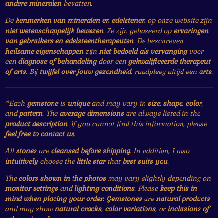
andere mineralen
bevatten.
De
kenmerken van mineralen en edelstenen
op onze website zijn
niet wetenschappelijk bewezen
. Ze zijn gebaseerd op
ervaringen
van gebruikers en edelsteentherapeuten
. De beschreven
heilzame eigenschappen
zijn
niet bedoeld als vervanging
voor
een
diagnose of behandeling
door een
gekwalificeerde therapeut
of arts
. Bij
twijfel over jouw gezondheid
, raadpleeg altijd een
arts
.
*Each
gemstone
is
unique
and may vary in
size
,
shape
,
color
,
and
pattern
. The
average dimensions
are always listed in the
product description
. If you cannot find this information, please
feel free to contact us
.
All
stones
are
cleansed before shipping
. In addition, I also
intuitively
choose the
little star
that
best suits you
.
The
colors shown in the photos
may vary slightly depending on
monitor settings
and
lighting conditions
. Please
keep this in
mind when placing your order
.
Gemstones
are
natural products
and may show
natural cracks
,
color variations
, or
inclusions of