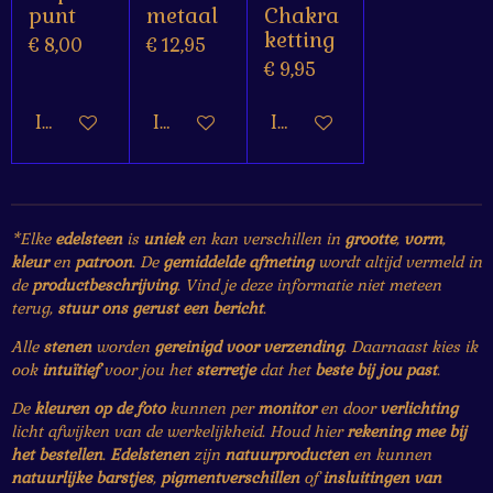
punt
metaal
Chakra
ketting
€ 8,00
€ 12,95
€ 9,95
In winkelwagen
In winkelwagen
In winkelwagen
*Elke
edelsteen
is
uniek
en kan verschillen in
grootte
,
vorm
,
kleur
en
patroon
. De
gemiddelde afmeting
wordt altijd vermeld in
de
productbeschrijving
. Vind je deze informatie niet meteen
terug,
stuur ons gerust een bericht
.
Alle
stenen
worden
gereinigd voor verzending
. Daarnaast kies ik
ook
intuïtief
voor jou het
sterretje
dat het
beste bij jou past
.
De
kleuren op de foto
kunnen per
monitor
en door
verlichting
licht afwijken van de werkelijkheid. Houd hier
rekening mee bij
het bestellen
.
Edelstenen
zijn
natuurproducten
en kunnen
natuurlijke barstjes
,
pigmentverschillen
of
insluitingen van