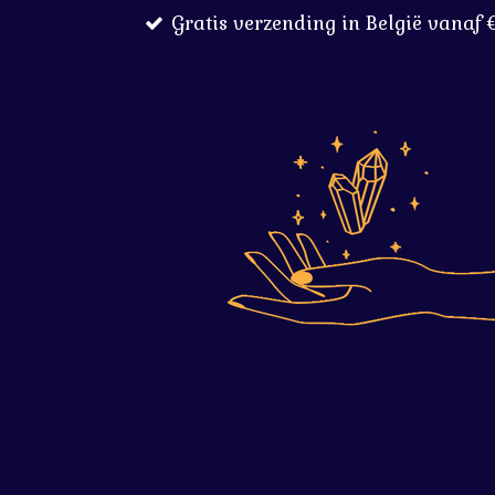
Gratis verzending in België vanaf 
Ga
direct
naar
de
hoofdinhoud