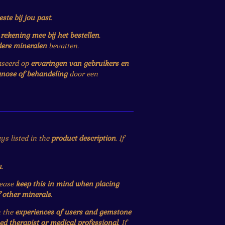
este bij jou past
.
r
rekening mee bij het bestellen
.
dere mineralen
bevatten.
baseerd op
ervaringen van gebruikers en
gnose of behandeling
door een
ys listed in the
product description
. If
u
.
lease
keep this in mind when placing
f other minerals
.
n the
experiences of users and gemstone
ied therapist or medical professional
. If