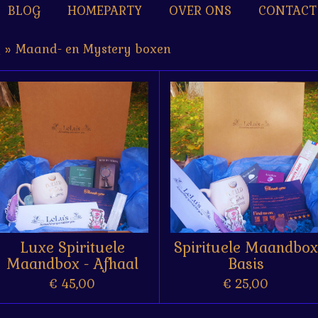
BLOG
HOMEPARTY
OVER ONS
CONTACT
n
»
Maand- en Mystery boxen
Luxe Spirituele
Spirituele Maandbox
Maandbox - Afhaal
Basis
€ 45,00
€ 25,00