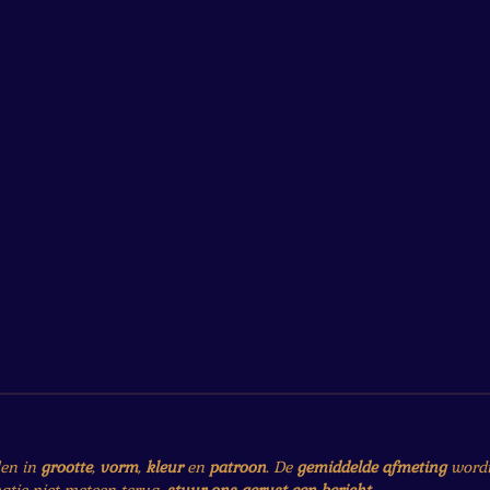
len in
grootte
,
vorm
,
kleur
en
patroon
. De
gemiddelde afmeting
wordt 