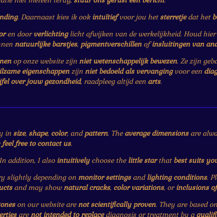
matie niet meteen terug,
stuur ons gerust een bericht
.
ending
. Daarnaast kies ik ook
intuïtief
voor jou het
sterretje
dat het
b
or
en door
verlichting
licht afwijken van de werkelijkheid. Houd hie
nnen
natuurlijke barstjes
,
pigmentverschillen
of
insluitingen van an
enen
op onze website zijn
niet wetenschappelijk bewezen
. Ze zijn ge
ilzame eigenschappen
zijn
niet bedoeld als vervanging
voor een
dia
jfel over jouw gezondheid
, raadpleeg altijd een
arts
.
y in
size
,
shape
,
color
, and
pattern
. The
average dimensions
are alwa
e
feel free to contact us
.
 In addition, I also
intuitively
choose the
little star
that
best suits yo
 slightly depending on
monitor settings
and
lighting conditions
. P
ucts
and may show
natural cracks
,
color variations
, or
inclusions o
tones
on our website are
not scientifically proven
. They are based o
erties
are
not intended to replace
diagnosis or treatment by a
qualif