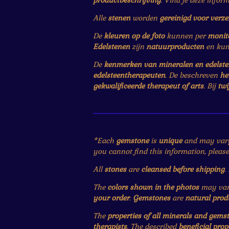
productbeschrijving
. Vind je deze infor
Alle
stenen
worden
gereinigd voor verz
De
kleuren op de foto
kunnen per
monit
Edelstenen
zijn
natuurproducten
en ku
De
kenmerken van mineralen en edelst
edelsteentherapeuten
. De beschreven
he
gekwalificeerde therapeut of arts
. Bij
twi
*Each
gemstone
is
unique
and may var
you cannot find this information, pleas
All
stones
are
cleansed before shipping
.
The
colors shown in the photos
may vary
your order
.
Gemstones
are
natural prod
The
properties of all minerals and gems
therapists
. The described
beneficial prop