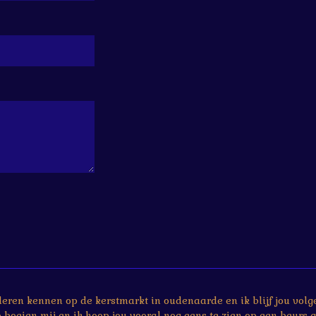
 leren kennen op de kerstmarkt in oudenaarde en ik blijf jou volg
boeien mij en ik hoop jou vooral nog eens te zien op een beurs g