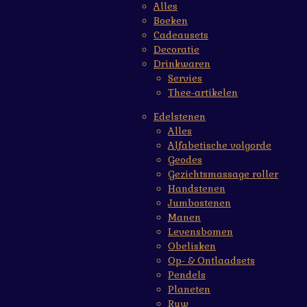
Alles
Boeken
Cadeausets
Decoratie
Drinkwaren
Servies
Thee-artikelen
Edelstenen
Alles
Alfabetische volgorde
Geodes
Gezichtsmassage roller
Handstenen
Jumbostenen
Manen
Levensbomen
Obelisken
Op- & Ontlaadsets
Pendels
Planeten
Ruw