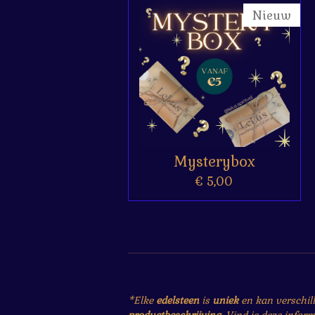
Nieuw
Mysterybox
€ 5,00
*Elke
edelsteen
is
uniek
en kan verschil