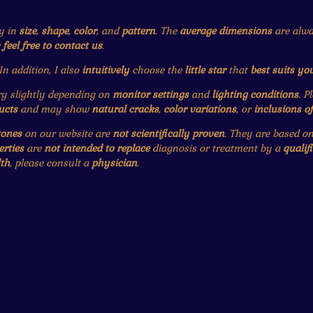
y in
size
,
shape
,
color
, and
pattern
. The
average dimensions
are alwa
e
feel free to contact us
.
 In addition, I also
intuitively
choose the
little star
that
best suits yo
 slightly depending on
monitor settings
and
lighting conditions
. P
ucts
and may show
natural cracks
,
color variations
, or
inclusions o
tones
on our website are
not scientifically proven
. They are based o
erties
are
not intended to replace
diagnosis or treatment by a
qualif
th
, please consult a
physician
.