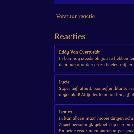
7
s
Verstuur reactie
t
e
r
Reacties
r
e
n
Eddy Van Overtveldt
Ik ben nog steeds blij jou te hebben l
de maan standen en zo boeien mij en i
Lucie
Super lief, attent, positief en klantvr
opgevolgd! Altijd leuk om on line, of a
Isaura
Ik kan alleen maar mooie dingen schri
Zowel persoonlijk gekocht op een mark
En beide ervaringen waren super goed