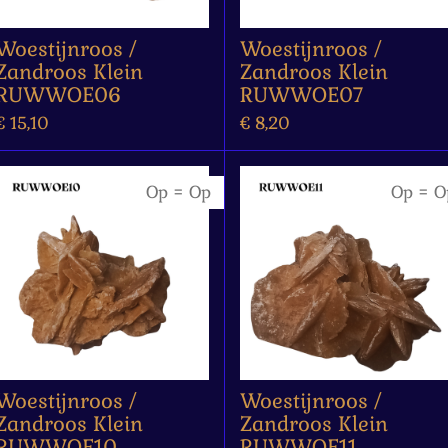
Woestijnroos /
Woestijnroos /
Zandroos Klein
Zandroos Klein
RUWWOE06
RUWWOE07
€ 15,10
€ 8,20
Op = Op
Op = O
Woestijnroos /
Woestijnroos /
Zandroos Klein
Zandroos Klein
RUWWOE10
RUWWOE11