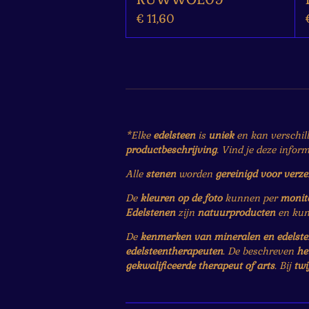
€ 11,60
*Elke
edelsteen
is
uniek
en kan verschil
productbeschrijving
. Vind je deze infor
Alle
stenen
worden
gereinigd voor verz
De
kleuren op de foto
kunnen per
monit
Edelstenen
zijn
natuurproducten
en ku
De
kenmerken van mineralen en edelst
edelsteentherapeuten
. De beschreven
he
gekwalificeerde therapeut of arts
. Bij
twi