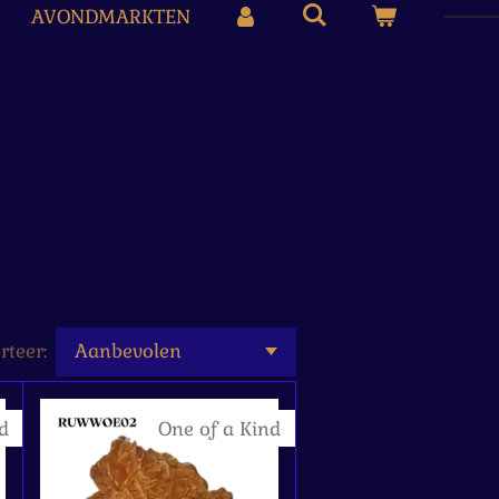
AVONDMARKTEN
rteer:
d
One of a Kind