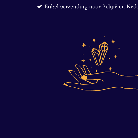
Enkel verzending naar België en Ned
Ga
direct
naar
de
hoofdinhoud