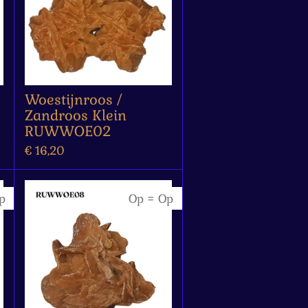
Woestijnroos /
Zandroos Klein
RUWWOE02
€ 16,20
p
Op = Op