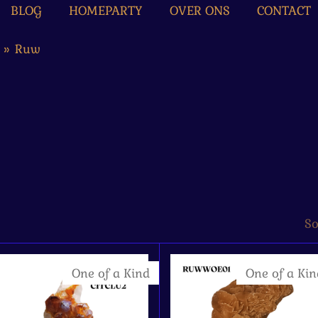
BLOG
HOMEPARTY
OVER ONS
CONTACT
»
Ruw
So
One of a Kind
One of a Kin