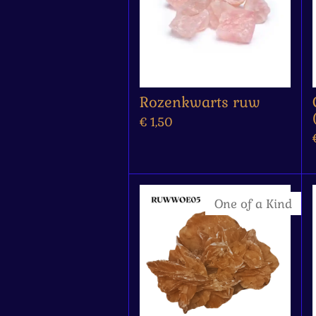
Rozenkwarts ruw
€ 1,50
One of a Kind