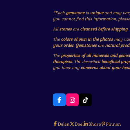
*Each
gemstone
is
unique
and may var
you cannot find this information, pleas
All
stones
are
cleansed before shipping
.
The
colors shown in the photos
may vary
your order
.
Gemstones
are
natural prod
The
properties of all minerals and gems
therapists
. The described
beneficial prop
you have any
concerns about your heal
F
I
T
a
n
i
c
s
k
e
t
T
Delen
Deel
Share
Pinnen
b
a
o