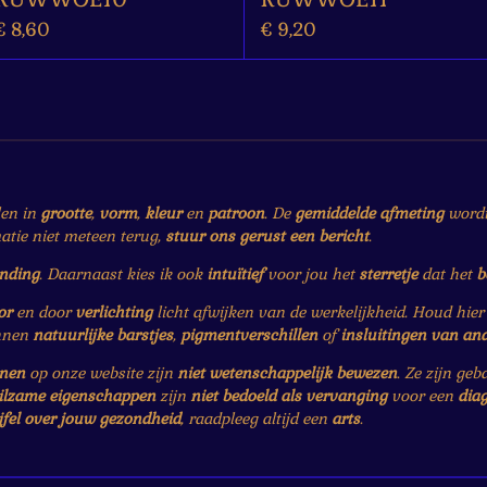
€ 8,60
€ 9,20
len in
grootte
,
vorm
,
kleur
en
patroon
. De
gemiddelde afmeting
wordt 
matie niet meteen terug,
stuur ons gerust een bericht
.
ending
. Daarnaast kies ik ook
intuïtief
voor jou het
sterretje
dat het
b
or
en door
verlichting
licht afwijken van de werkelijkheid. Houd hie
nnen
natuurlijke barstjes
,
pigmentverschillen
of
insluitingen van an
enen
op onze website zijn
niet wetenschappelijk bewezen
. Ze zijn ge
ilzame eigenschappen
zijn
niet bedoeld als vervanging
voor een
dia
jfel over jouw gezondheid
, raadpleeg altijd een
arts
.