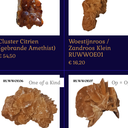
Cluster Citrien
Woestijnroos /
(gebrande Amethist)
Zandroos Klein
RUWWOE01
€ 54,50
€ 16,20
One of a Kind
Op = O