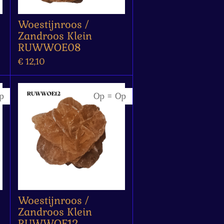
Woestijnroos /
Zandroos Klein
RUWWOE08
€ 12,10
p
Op = Op
Woestijnroos /
Zandroos Klein
RUWWOE12