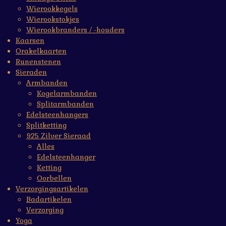
Wierookkegels
Wierookstokjes
Wierookbranders / -houders
Kaarsen
Orakelkaarten
Runenstenen
Sieraden
Armbanden
Kogelarmbanden
Splitarmbanden
Edelsteenhangers
Splitketting
925 Zilver Sieraad
Alles
Edelsteenhanger
Ketting
Oorbellen
Verzorgingsartikelen
Badartikelen
Verzorging
Yoga