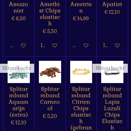
Amazo
Amethi
Ametrie
Apatiet
niet
st Chips
n
€ 12,10
elastisc
€ 6,30
€ 14,99
h
€ 5,50
Houd mij op de hoogte
In winkelwagen
Houd mij op de hoogte
In winkelw
Uitverkocht
Uitverkocht
Splitar
Splitar
Splitar
Splitar
mband
mband
mband
mband
Aquam
Carneo
Citrien
Lapis
arijn
ol
Chips
Lazuli
(extra)
elastisc
Chips
€ 5,20
h
Elastisc
€ 12,10
(gebran
h