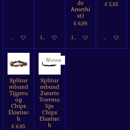
de
€ 5,95
Amethi
st)
€ 6,99
Houd mij op de hoogte
In winkelwagen
In winkelwagen
Houd mij o
Nieuw
Splitar
Splitar
mband
mband
Tijgero
Zwarte
og
Toerma
Chips
lijn
Elastisc
Chips
h
Elastisc
h
€ 6,95