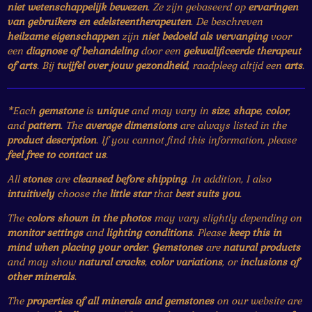
niet wetenschappelijk bewezen
. Ze zijn gebaseerd op
ervaringen
van gebruikers en edelsteentherapeuten
. De beschreven
heilzame eigenschappen
zijn
niet bedoeld als vervanging
voor
een
diagnose of behandeling
door een
gekwalificeerde therapeut
of arts
. Bij
twijfel over jouw gezondheid
, raadpleeg altijd een
arts
.
*Each
gemstone
is
unique
and may vary in
size
,
shape
,
color
,
and
pattern
. The
average dimensions
are always listed in the
product description
. If you cannot find this information, please
feel free to contact us
.
All
stones
are
cleansed before shipping
. In addition, I also
intuitively
choose the
little star
that
best suits you
.
The
colors shown in the photos
may vary slightly depending on
monitor settings
and
lighting conditions
. Please
keep this in
mind when placing your order
.
Gemstones
are
natural products
and may show
natural cracks
,
color variations
, or
inclusions of
other minerals
.
The
properties of all minerals and gemstones
on our website are