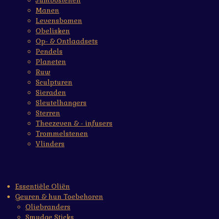
Jumbostenen
Manen
Levensbomen
Obelisken
Op- & Ontlaadsets
Pendels
Planeten
Ruw
Sculpturen
Sieraden
Sleutelhangers
Sterren
Theezeven & - infusers
Trommelstenen
Vlinders
Essentiële Oliën
Geuren & hun Toebehoren
Oliebranders
Smudge Sticks