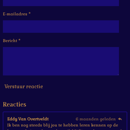
r
r
r
r
.
e
e
e
e
1
6
E-mailadres *
n
n
n
n
6
6
6
6
Bericht *
6
6
6
6
6
6
7
s
Verstuur reactie
t
e
Reacties
r
r
e
Eddy Van Overtveldt
6 maanden geleden
n
Ik ben nog steeds blij jou te hebben leren kennen op de