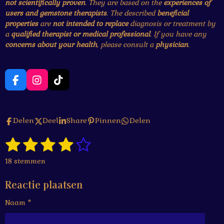
not scientifically proven
. They are based on the
experiences of
users and gemstone therapists
. The described
beneficial
properties
are
not intended to replace
diagnosis or treatment by
a
qualified therapist or medical professional
. If you have any
concerns about your health
, please consult a
physician
.
F
I
T
a
n
i
c
s
k
e
t
T
Delen
Deel
Share
Pinnen
Delen
b
a
o
o
g
k
1
2
3
4
5
o
r
S
R
k
a
t
a
s
s
s
s
s
e
m
18 stemmen
t
m
t
t
t
t
t
i
m
Reactie plaatsen
n
e
e
e
e
e
e
g
n
Naam *
r
r
r
r
r
:
4