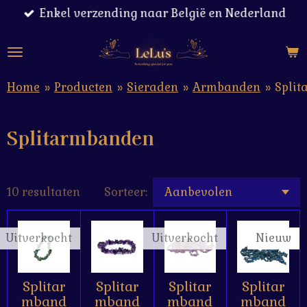
Enkel verzending naar België en Nederland
Ga
direct
naar
de
hoofdinhoud
Home
»
Producten
»
Sieraden
»
Armbanden
»
Spli
Splitarmbanden
10 resultaten
Sorteer:
Uitverkocht
Uitverkocht
Nieuw
Splitar
Splitar
Splitar
Splitar
mband
mband
mband
mband