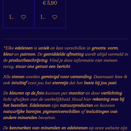
€ 5,90
In winkelwagen
In winkelwagen
*Elke
edelsteen
is
uniek
en kan verschillen in
grootte
,
vorm
,
kleur
en
patroon
. De
gemiddelde afmeting
wordt altijd vermeld in
de
productbeschrijving
. Vind je deze informatie niet meteen
terug,
stuur ons gerust een bericht
.
Alle
stenen
worden
gereinigd voor verzending
. Daarnaast kies ik
ook
intuïtief
voor jou het
sterretje
dat het
beste bij jou past
.
De
kleuren op de foto
kunnen per
monitor
en door
verlichting
licht afwijken van de werkelijkheid. Houd hier
rekening mee bij
het bestellen
.
Edelstenen
zijn
natuurproducten
en kunnen
natuurlijke barstjes
,
pigmentverschillen
of
insluitingen van
andere mineralen
bevatten.
De
kenmerken van mineralen en edelstenen
op onze website zijn