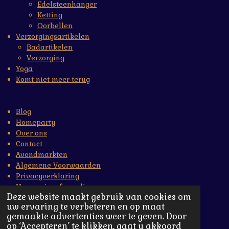
Edelsteenhanger
Ketting
Oorbellen
Verzorgingsartikelen
Badartikelen
Verzorging
Yoga
Komt niet meer terug
Blog
Homeparty
Over ons
Contact
Avondmarkten
Algemene Voorwaarden
Privacyverklaring
Herroepingsformulier
Deze website maakt gebruik van cookies om
Nieuwsbrief inschrijven
uw ervaring te verbeteren en op maat
gemaakte advertenties weer te geven. Door
© Copyright 2023-2026 LeLu's
op ‘Accepteren’ te klikken, gaat u akkoord