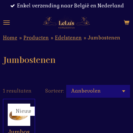
Enkel verzending naar België en Nederland
Ga
direct
naar
de
hoofdinhoud
Home
»
Producten
»
Edelstenen
»
Jumbostenen
Jumbostenen
1 resultaten
Sorteer:
Nieuw
Jumbos