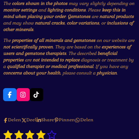
The
colors shown in the photos
may vary slightly depending on
monitor settings
and
lighting conditions
. Please
keep this in
mind when placing your order
.
Gemstones
are
natural products
and may show
natural cracks
,
color variations
, or
inclusions of
other minerals
.
The
properties of all minerals and gemstones
on our website are
not scientifically proven
. They are based on the
experiences of
users and gemstone therapists
. The described
beneficial
properties
are
not intended to replace
diagnosis or treatment by
a
qualified therapist or medical professional
. If you have any
concerns about your health
, please consult a
physician
.
F
I
T
a
n
i
c
s
k
e
t
T
Delen
Deel
Share
Pinnen
Delen
b
a
o
o
g
k
1
2
3
4
5
o
r
S
R
k
a
t