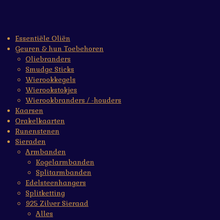
Essentiële Oliën
Geuren & hun Toebehoren
Oliebranders
Smudge Sticks
Wierookkegels
Wierookstokjes
Wierookbranders / -houders
Kaarsen
Orakelkaarten
Runenstenen
Sieraden
Armbanden
Kogelarmbanden
Splitarmbanden
Edelsteenhangers
Splitketting
925 Zilver Sieraad
Alles