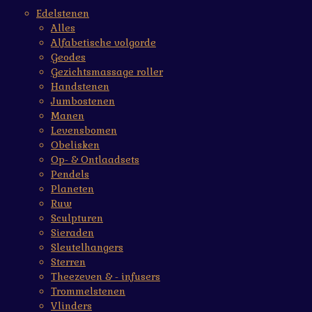
Edelstenen
Alles
Alfabetische volgorde
Geodes
Gezichtsmassage roller
Handstenen
Jumbostenen
Manen
Levensbomen
Obelisken
Op- & Ontlaadsets
Pendels
Planeten
Ruw
Sculpturen
Sieraden
Sleutelhangers
Sterren
Theezeven & - infusers
Trommelstenen
Vlinders