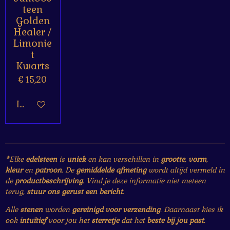
teen
Golden
Healer /
Limonie
t
Kwarts
€ 15,20
In winkelwagen
*Elke
edelsteen
is
uniek
en kan verschillen in
grootte
,
vorm
,
kleur
en
patroon
. De
gemiddelde afmeting
wordt altijd vermeld in
de
productbeschrijving
. Vind je deze informatie niet meteen
terug,
stuur ons gerust een bericht
.
Alle
stenen
worden
gereinigd voor verzending
. Daarnaast kies ik
ook
intuïtief
voor jou het
sterretje
dat het
beste bij jou past
.