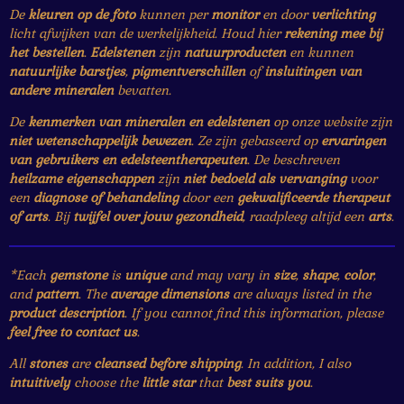
De
kleuren op de foto
kunnen per
monitor
en door
verlichting
licht afwijken van de werkelijkheid. Houd hier
rekening mee bij
het bestellen
.
Edelstenen
zijn
natuurproducten
en kunnen
natuurlijke barstjes
,
pigmentverschillen
of
insluitingen van
andere mineralen
bevatten.
De
kenmerken van mineralen en edelstenen
op onze website zijn
niet wetenschappelijk bewezen
. Ze zijn gebaseerd op
ervaringen
van gebruikers en edelsteentherapeuten
. De beschreven
heilzame eigenschappen
zijn
niet bedoeld als vervanging
voor
een
diagnose of behandeling
door een
gekwalificeerde therapeut
of arts
. Bij
twijfel over jouw gezondheid
, raadpleeg altijd een
arts
.
*Each
gemstone
is
unique
and may vary in
size
,
shape
,
color
,
and
pattern
. The
average dimensions
are always listed in the
product description
. If you cannot find this information, please
feel free to contact us
.
All
stones
are
cleansed before shipping
. In addition, I also
intuitively
choose the
little star
that
best suits you
.