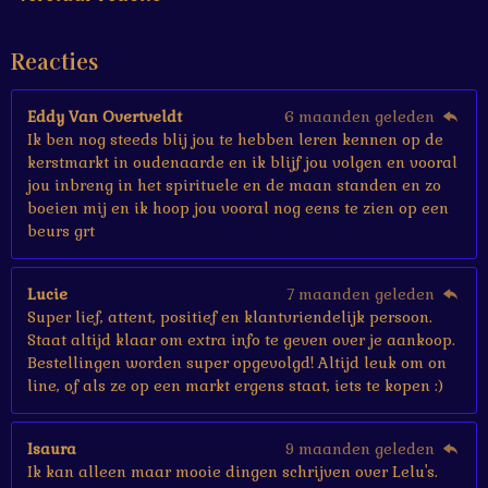
t
e
Reacties
r
r
e
Eddy Van Overtveldt
6 maanden geleden
n
Ik ben nog steeds blij jou te hebben leren kennen op de
kerstmarkt in oudenaarde en ik blijf jou volgen en vooral
jou inbreng in het spirituele en de maan standen en zo
boeien mij en ik hoop jou vooral nog eens te zien op een
beurs grt
Lucie
7 maanden geleden
Super lief, attent, positief en klantvriendelijk persoon.
Staat altijd klaar om extra info te geven over je aankoop.
Bestellingen worden super opgevolgd! Altijd leuk om on
line, of als ze op een markt ergens staat, iets te kopen :)
Isaura
9 maanden geleden
Ik kan alleen maar mooie dingen schrijven over Lelu's.