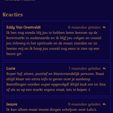
t
e
Reacties
r
r
e
Eddy Van Overtveldt
6 maanden geleden
n
Ik ben nog steeds blij jou te hebben leren kennen op de
kerstmarkt in oudenaarde en ik blijf jou volgen en vooral
jou inbreng in het spirituele en de maan standen en zo
boeien mij en ik hoop jou vooral nog eens te zien op een
beurs grt
Lucie
7 maanden geleden
Super lief, attent, positief en klantvriendelijk persoon. Staat
altijd klaar om extra info te geven over je aankoop.
Bestellingen worden super opgevolgd! Altijd leuk om on line,
of als ze op een markt ergens staat, iets te kopen :)
Isaura
9 maanden geleden
Ik kan alleen maar mooie dingen schrijven over Lelu's.