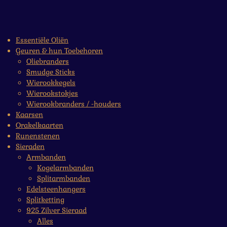
Essentiële Oliën
Geuren & hun Toebehoren
Oliebranders
Smudge Sticks
Wierookkegels
Wierookstokjes
Wierookbranders / -houders
Kaarsen
Orakelkaarten
Runenstenen
Sieraden
Armbanden
Kogelarmbanden
Splitarmbanden
Edelsteenhangers
Splitketting
925 Zilver Sieraad
Alles