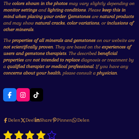
The
colors shown in the photos
may vary slightly depending on
monitor settings
and
lighting conditions
. Please
keep this in
mind when placing your order
.
Gemstones
are
natural products
and may show
natural cracks
,
color variations
, or
inclusions of
other minerals
.
The
properties of all minerals and gemstones
on our website are
not scientifically proven
. They are based on the
experiences of
users and gemstone therapists
. The described
beneficial
properties
are
not intended to replace
diagnosis or treatment by
a
qualified therapist or medical professional
. If you have any
concerns about your health
, please consult a
physician
.
F
I
T
a
n
i
c
s
k
e
t
T
Delen
Deel
Share
Pinnen
Delen
b
a
o
o
g
k
1
2
3
4
5
o
r
S
R
k
a
t