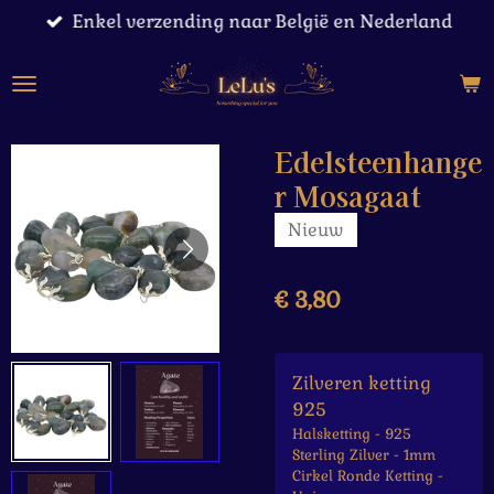
Enkel verzending naar België en Nederland
Ga
direct
naar
de
hoofdinhoud
Edelsteenhange
r Mosagaat
Nieuw
€ 3,80
Zilveren ketting
925
Halsketting - 925
Sterling Zilver - 1mm
Cirkel Ronde Ketting -