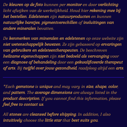
De
kleuren op de foto
kunnen per
monitor
en door
verlichting
licht afwijken van de werkelijkheid. Houd hier
rekening mee bij
het bestellen
.
Edelstenen
zijn
natuurproducten
en kunnen
natuurlijke barstjes
,
pigmentverschillen
of
insluitingen van
andere mineralen
bevatten.
De
kenmerken van mineralen en edelstenen
op onze website zijn
niet wetenschappelijk bewezen
. Ze zijn gebaseerd op
ervaringen
van gebruikers en edelsteentherapeuten
. De beschreven
heilzame eigenschappen
zijn
niet bedoeld als vervanging
voor
een
diagnose of behandeling
door een
gekwalificeerde therapeut
of arts
. Bij
twijfel over jouw gezondheid
, raadpleeg altijd een
arts
.
*Each
gemstone
is
unique
and may vary in
size
,
shape
,
color
,
and
pattern
. The
average dimensions
are always listed in the
product description
. If you cannot find this information, please
feel free to contact us
.
All
stones
are
cleansed before shipping
. In addition, I also
intuitively
choose the
little star
that
best suits you
.