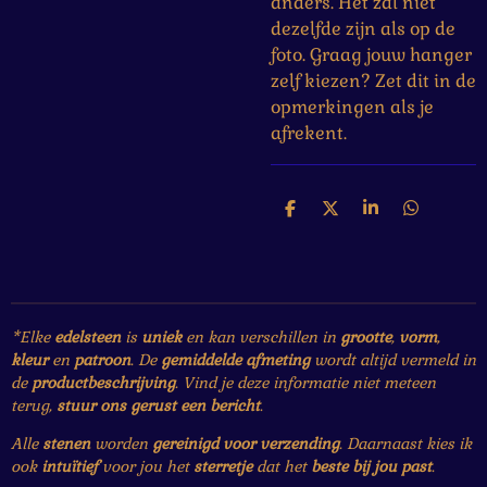
anders. Het zal niet
dezelfde zijn als op de
foto. Graag jouw hanger
zelf kiezen? Zet dit in de
opmerkingen als je
afrekent.
D
D
S
D
e
e
h
e
l
e
a
l
e
l
r
e
n
e
n
*Elke
edelsteen
is
uniek
en kan verschillen in
grootte
,
vorm
,
kleur
en
patroon
. De
gemiddelde afmeting
wordt altijd vermeld in
de
productbeschrijving
. Vind je deze informatie niet meteen
terug,
stuur ons gerust een bericht
.
Alle
stenen
worden
gereinigd voor verzending
. Daarnaast kies ik
ook
intuïtief
voor jou het
sterretje
dat het
beste bij jou past
.