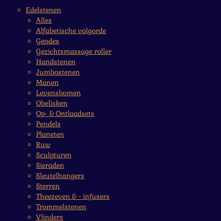
Edelstenen
Alles
Alfabetische volgorde
Geodes
Gezichtsmassage roller
Handstenen
Jumbostenen
Manen
Levensbomen
Obelisken
Op- & Ontlaadsets
Pendels
Planeten
Ruw
Sculpturen
Sieraden
Sleutelhangers
Sterren
Theezeven & - infusers
Trommelstenen
Vlinders