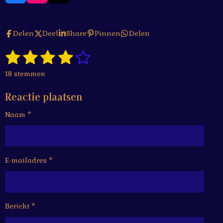
a
n
i
c
s
k
e
t
T
Delen
Deel
Share
Pinnen
Delen
b
a
o
o
g
k
1
2
3
4
5
o
r
S
R
k
a
t
a
s
s
s
s
s
e
m
18 stemmen
t
m
t
t
t
t
t
i
m
Reactie plaatsen
n
e
e
e
e
e
e
g
n
Naam *
r
r
r
r
r
:
4
r
r
r
r
.
e
e
e
e
1
6
E-mailadres *
n
n
n
n
6
6
6
6
Bericht *
6
6