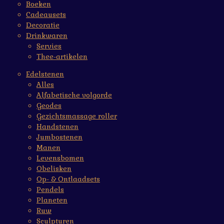
Boeken
Cadeausets
Decoratie
Drinkwaren
Servies
Thee-artikelen
Edelstenen
Alles
Alfabetische volgorde
Geodes
Gezichtsmassage roller
Handstenen
Jumbostenen
Manen
Levensbomen
Obelisken
Op- & Ontlaadsets
Pendels
Planeten
Ruw
Sculpturen