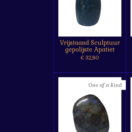
Vrijstaand Sculptuur
gepolijste Apatiet
€ 32,80
One of a Kind