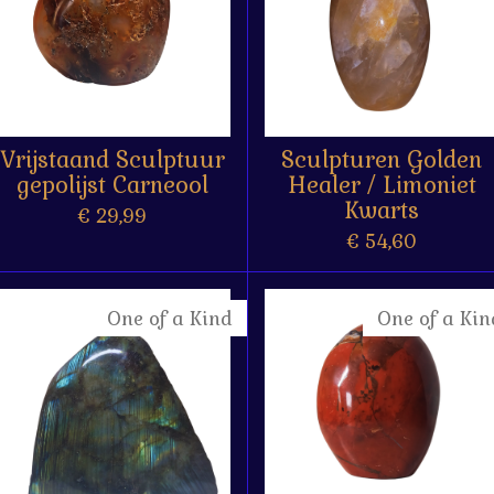
Vrijstaand Sculptuur
Sculpturen Golden
gepolijst Carneool
Healer / Limoniet
Kwarts
€ 29,99
€ 54,60
One of a Kind
One of a Kin