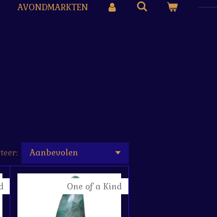
AVONDMARKTEN
teer:
d
One of a Kind