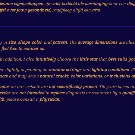
ilzame eigenschappen
zijn
niet bedoeld als vervanging
voor een
dia
jfel over jouw gezondheid
, raadpleeg altijd een
arts
.
y in
size
,
shape
,
color
, and
pattern
. The
average dimensions
are alwa
e
feel free to contact us
.
 In addition, I also
intuitively
choose the
little star
that
best suits yo
 slightly depending on
monitor settings
and
lighting conditions
. P
ucts
and may show
natural cracks
,
color variations
, or
inclusions o
tones
on our website are
not scientifically proven
. They are based o
erties
are
not intended to replace
diagnosis or treatment by a
qualif
th
, please consult a
physician
.