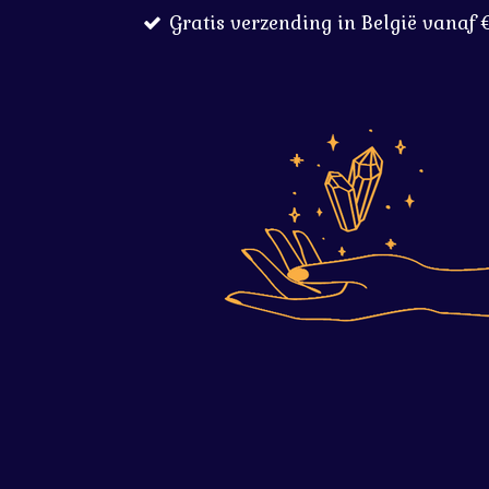
Gratis verzending in België vanaf 
Ga
direct
naar
de
hoofdinhoud