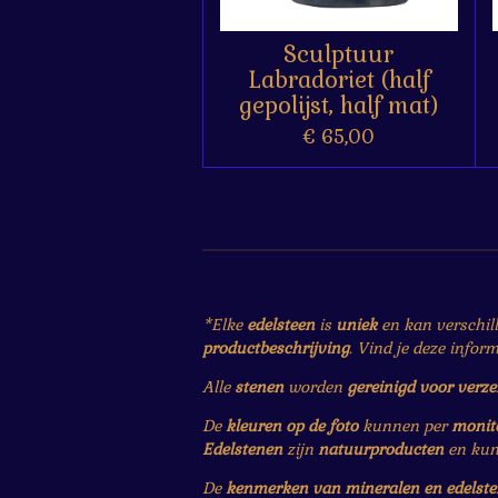
Sculptuur
Labradoriet (half
gepolijst, half mat)
€ 65,00
*Elke
edelsteen
is
uniek
en kan verschil
productbeschrijving
. Vind je deze infor
Alle
stenen
worden
gereinigd voor verz
De
kleuren op de foto
kunnen per
monit
Edelstenen
zijn
natuurproducten
en ku
De
kenmerken van mineralen en edelst