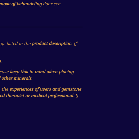
gnose of behandeling
door een
ys listed in the
product description
. If
u
.
lease
keep this in mind when placing
f other minerals
.
n the
experiences of users and gemstone
ied therapist or medical professional
. If