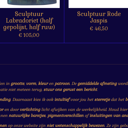
Sculptuur
Sculptuur Rode
Labradoriet (half
Jaspis
gepolijst, half ruw)
€ 46,50
€ 105,00
len in
grootte
,
vorm
,
kleur
en
patroon
. De
gemiddelde afmeting
wordt 
matie niet meteen terug,
stuur ons gerust een bericht
.
ending
. Daarnaast kies ik ook
intuïtief
voor jou het
sterretje
dat het
b
or
en door
verlichting
licht afwijken van de werkelijkheid. Houd hie
nnen
natuurlijke barstjes
,
pigmentverschillen
of
insluitingen van an
enen
op onze website zijn
niet wetenschappelijk bewezen
. Ze zijn ge