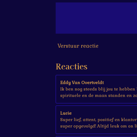
6
6
6
6
6
7
s
Verstuur reactie
t
e
r
Reacties
r
e
n
Eddy Van Overtveldt
Ik ben nog steeds blij jou te hebben
spirituele en de maan standen en zo 
Lucie
Super lief, attent, positief en klant
super opgevolgd! Altijd leuk om on li