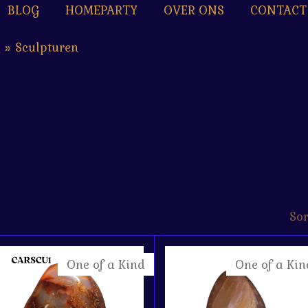
BLOG
HOMEPARTY
OVER ONS
CONTACT
n
»
Sculpturen
Sor
One of a Kind
One of a Kin