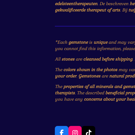
edelsteentherapeuten
. De beschreven
he
gekwalificeerde therapeut of arts
. Bij
twi
*Each
gemstone
is
unique
and may var
you cannot find this information, pleas
All
stones
are
cleansed before shipping
.
The
colors shown in the photos
may vary
your order
.
Gemstones
are
natural prod
The
properties of all minerals and gems
therapists
. The described
beneficial prop
you have any
concerns about your heal