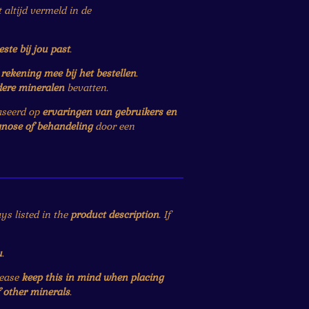
altijd vermeld in de
este bij jou past
.
r
rekening mee bij het bestellen
.
dere mineralen
bevatten.
baseerd op
ervaringen van gebruikers en
gnose of behandeling
door een
ys listed in the
product description
. If
u
.
lease
keep this in mind when placing
f other minerals
.