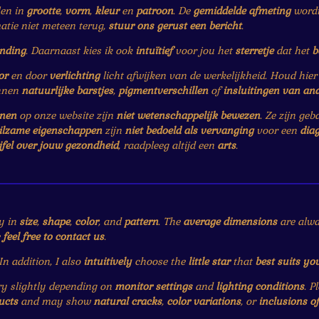
len in
grootte
,
vorm
,
kleur
en
patroon
. De
gemiddelde afmeting
wordt 
matie niet meteen terug,
stuur ons gerust een bericht
.
ending
. Daarnaast kies ik ook
intuïtief
voor jou het
sterretje
dat het
b
or
en door
verlichting
licht afwijken van de werkelijkheid. Houd hie
nnen
natuurlijke barstjes
,
pigmentverschillen
of
insluitingen van an
enen
op onze website zijn
niet wetenschappelijk bewezen
. Ze zijn ge
ilzame eigenschappen
zijn
niet bedoeld als vervanging
voor een
dia
jfel over jouw gezondheid
, raadpleeg altijd een
arts
.
y in
size
,
shape
,
color
, and
pattern
. The
average dimensions
are alwa
e
feel free to contact us
.
 In addition, I also
intuitively
choose the
little star
that
best suits yo
 slightly depending on
monitor settings
and
lighting conditions
. P
ucts
and may show
natural cracks
,
color variations
, or
inclusions o