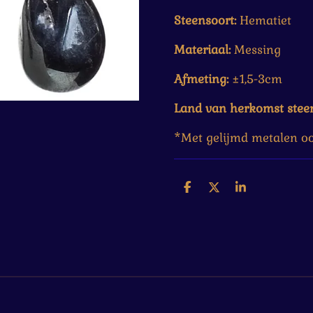
Steensoort:
Hematiet
Materiaal:
Messing
Afmeting:
±1,5-3cm
Land van herkomst stee
*
Met gelijmd metalen o
D
D
S
e
e
h
l
e
a
e
l
r
n
e