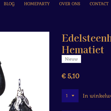
BLOG
HOMEPARTY
OVER ONS
CONTACT
Edelsteen
Hematiet
Nieuw
€ 5,10
In winkel