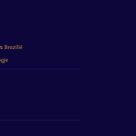
n:
Brazilië
ogje