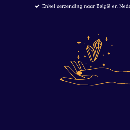
Enkel verzending naar België en Ned
Ga
direct
naar
de
hoofdinhoud