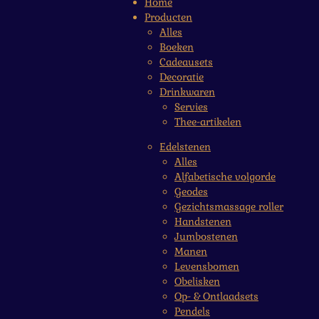
Home
Producten
Alles
Boeken
Cadeausets
Decoratie
Drinkwaren
Servies
Thee-artikelen
Edelstenen
Alles
Alfabetische volgorde
Geodes
Gezichtsmassage roller
Handstenen
Jumbostenen
Manen
Levensbomen
Obelisken
Op- & Ontlaadsets
Pendels