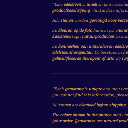
*Elke
edelsteen
is
uniek
en kan verschil
productbeschrijving
. Vind je deze infor
Alle
stenen
worden
gereinigd voor verz
De
kleuren op de foto
kunnen per
monit
Edelstenen
zijn
natuurproducten
en ku
De
kenmerken van mineralen en edelst
edelsteentherapeuten
. De beschreven
he
gekwalificeerde therapeut of arts
. Bij
twi
*Each
gemstone
is
unique
and may var
you cannot find this information, pleas
All
stones
are
cleansed before shipping
.
The
colors shown in the photos
may vary
your order
.
Gemstones
are
natural prod