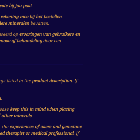
este bij jou past
.
r
rekening mee bij het bestellen
.
dere mineralen
bevatten.
baseerd op
ervaringen van gebruikers en
gnose of behandeling
door een
ys listed in the
product description
. If
u
.
lease
keep this in mind when placing
f other minerals
.
n the
experiences of users and gemstone
ied therapist or medical professional
. If