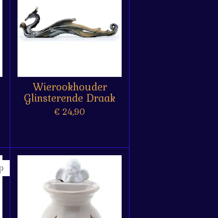
Wierookhouder
Glinsterende Draak
€ 24,90
p