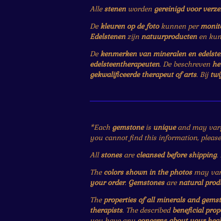
Alle
stenen
worden
gereinigd voor verz
De
kleuren op de foto
kunnen per
monit
Edelstenen
zijn
natuurproducten
en ku
De
kenmerken van mineralen en edelst
edelsteentherapeuten
. De beschreven
he
gekwalificeerde therapeut of arts
. Bij
twi
*Each
gemstone
is
unique
and may var
you cannot find this information, pleas
All
stones
are
cleansed before shipping
.
The
colors shown in the photos
may vary
your order
.
Gemstones
are
natural prod
The
properties of all minerals and gems
therapists
. The described
beneficial prop
you have any
concerns about your heal