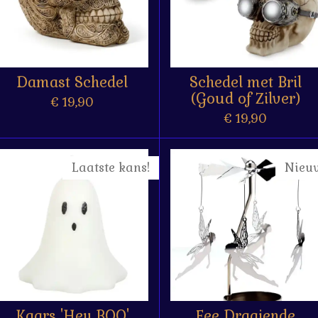
Damast Schedel
Schedel met Bril
(Goud of Zilver)
€ 19,90
€ 19,90
Laatste kans!
Nieu
Kaars 'Hey BOO'
Fee Draaiende