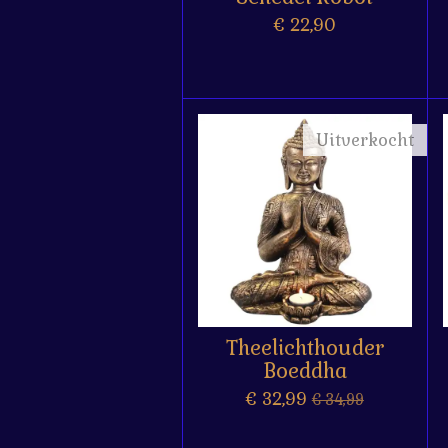
€ 22,90
Uitverkocht
Theelichthouder
Boeddha
€ 32,99
€ 34,99