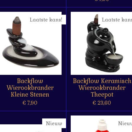
Laatste kans!
Laatste kans
Backflow
Backflow Keramisch
Wierookbrander
Wierookbrander
Kleine Stenen
Theepot
€ 7,90
€ 23,60
Nieuw
Nieu