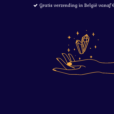
Gratis verzending in België vanaf 
Ga
direct
naar
de
hoofdinhoud