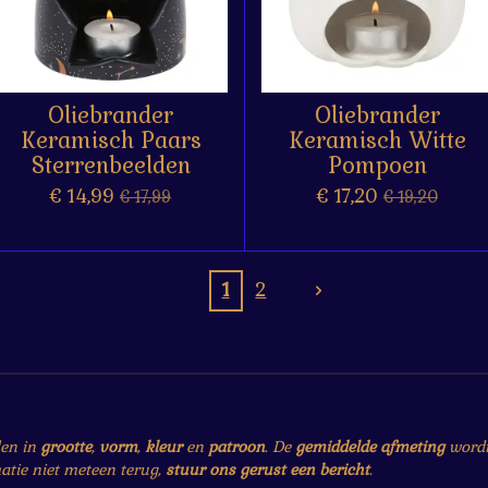
Oliebrander
Oliebrander
Keramisch Paars
Keramisch Witte
Sterrenbeelden
Pompoen
€ 14,99
€ 17,20
€ 17,99
€ 19,20
1
2
len in
grootte
,
vorm
,
kleur
en
patroon
. De
gemiddelde afmeting
wordt 
matie niet meteen terug,
stuur ons gerust een bericht
.