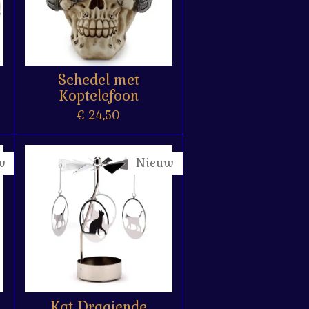
Schedel met
Koptelefoon
€ 24,50
w
Nieuw
Kat Draaiende