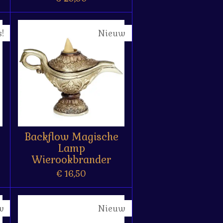
!
Nieuw
Backflow Magische
Lamp
Wierookbrander
€ 16,50
w
Nieuw