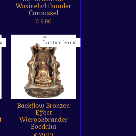
Waxinelichthouder
Caroussel
€ 9,90
w
Laatste kans!
Backflow Bronzen
Effect
t
Wierookbrander
Boeddha
€ 29,90