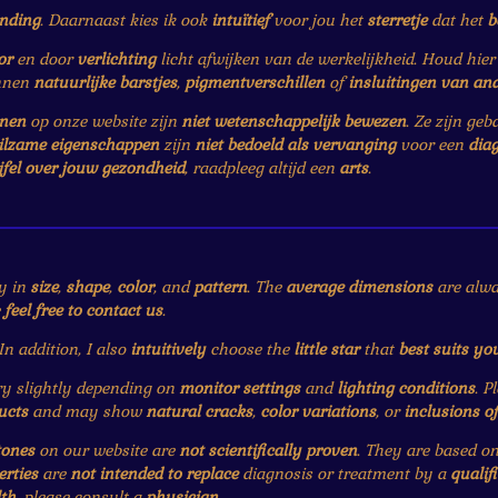
ending
. Daarnaast kies ik ook
intuïtief
voor jou het
sterretje
dat het
b
or
en door
verlichting
licht afwijken van de werkelijkheid. Houd hie
nnen
natuurlijke barstjes
,
pigmentverschillen
of
insluitingen van an
enen
op onze website zijn
niet wetenschappelijk bewezen
. Ze zijn ge
ilzame eigenschappen
zijn
niet bedoeld als vervanging
voor een
dia
jfel over jouw gezondheid
, raadpleeg altijd een
arts
.
y in
size
,
shape
,
color
, and
pattern
. The
average dimensions
are alwa
e
feel free to contact us
.
 In addition, I also
intuitively
choose the
little star
that
best suits yo
 slightly depending on
monitor settings
and
lighting conditions
. P
ucts
and may show
natural cracks
,
color variations
, or
inclusions o
tones
on our website are
not scientifically proven
. They are based o
erties
are
not intended to replace
diagnosis or treatment by a
qualif
th
, please consult a
physician
.