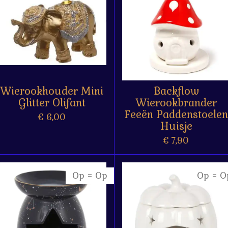
Wierookhouder Mini
Backflow
Glitter Olifant
Wierookbrander
Feeën Paddenstoelen
€ 6,00
Huisje
€ 7,90
Op = Op
Op = O