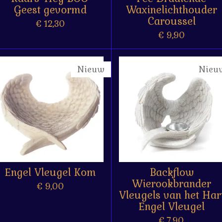
Geest gevormd
Waxinelichthouder
Caroussel
€ 12,30
€ 9,90
Nieuw
Nieu
Engel Vleugel Kom
Backflow
Wierookbrander
€ 9,00
Vleugels van het Har
Engel Vleugel
€ 7,90