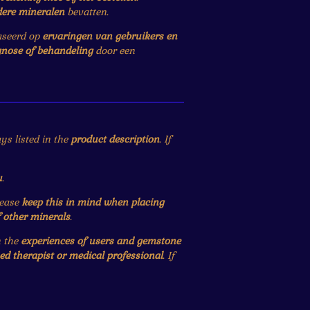
dere mineralen
bevatten.
baseerd op
ervaringen van gebruikers en
gnose of behandeling
door een
ys listed in the
product description
. If
u
.
lease
keep this in mind when placing
f other minerals
.
n the
experiences of users and gemstone
ied therapist or medical professional
. If