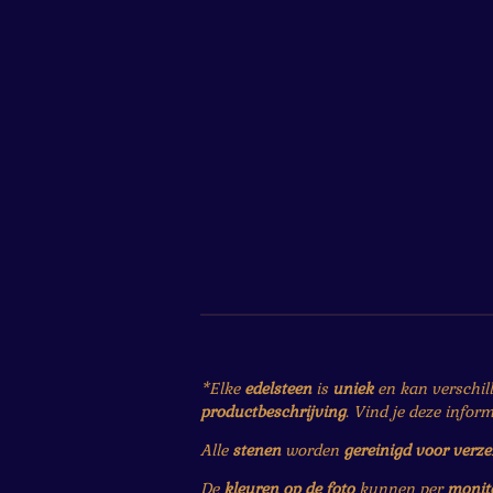
*Elke
edelsteen
is
uniek
en kan verschil
productbeschrijving
. Vind je deze infor
Alle
stenen
worden
gereinigd voor verz
De
kleuren op de foto
kunnen per
monit