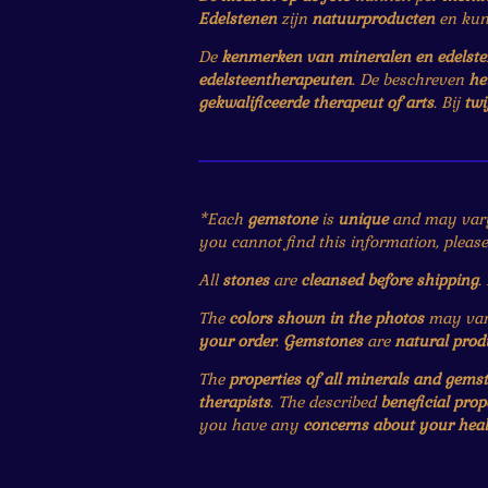
Edelstenen
zijn
natuurproducten
en ku
De
kenmerken van mineralen en edelst
edelsteentherapeuten
. De beschreven
he
gekwalificeerde therapeut of arts
. Bij
twi
*Each
gemstone
is
unique
and may var
you cannot find this information, pleas
All
stones
are
cleansed before shipping
.
The
colors shown in the photos
may vary
your order
.
Gemstones
are
natural prod
The
properties of all minerals and gems
therapists
. The described
beneficial prop
you have any
concerns about your heal