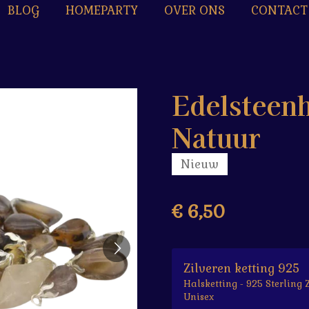
BLOG
HOMEPARTY
OVER ONS
CONTACT
Edelsteenh
Natuur
Nieuw
€ 6,50
Zilveren ketting 925
Halsketting - 925 Sterling 
Unisex