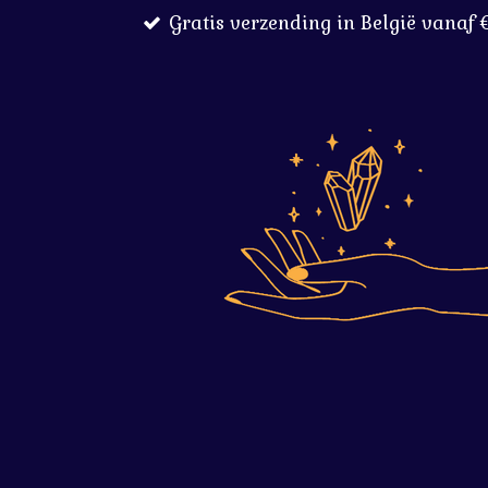
Gratis verzending in België vanaf 
Ga
direct
naar
de
hoofdinhoud