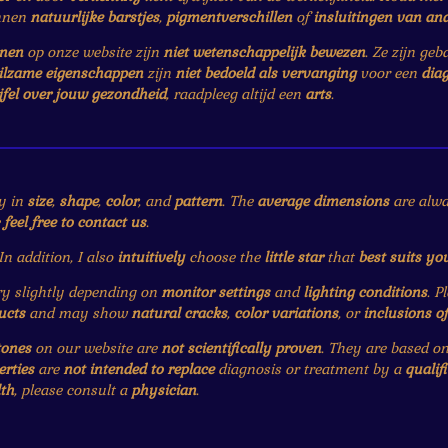
nnen
natuurlijke barstjes
,
pigmentverschillen
of
insluitingen van an
enen
op onze website zijn
niet wetenschappelijk bewezen
. Ze zijn ge
ilzame eigenschappen
zijn
niet bedoeld als vervanging
voor een
dia
jfel over jouw gezondheid
, raadpleeg altijd een
arts
.
y in
size
,
shape
,
color
, and
pattern
. The
average dimensions
are alwa
e
feel free to contact us
.
 In addition, I also
intuitively
choose the
little star
that
best suits yo
 slightly depending on
monitor settings
and
lighting conditions
. P
ucts
and may show
natural cracks
,
color variations
, or
inclusions o
tones
on our website are
not scientifically proven
. They are based o
erties
are
not intended to replace
diagnosis or treatment by a
qualif
th
, please consult a
physician
.