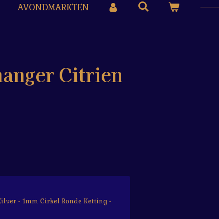
AVONDMARKTEN
anger Citrien
Zilver - 1mm Cirkel Ronde Ketting -