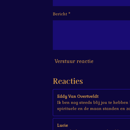
6
6
6
Bericht *
6
6
6
6
6
7
s
Verstuur reactie
t
e
r
Reacties
r
e
n
Eddy Van Overtveldt
Ik ben nog steeds blij jou te hebben
spirituele en de maan standen en zo 
Lucie