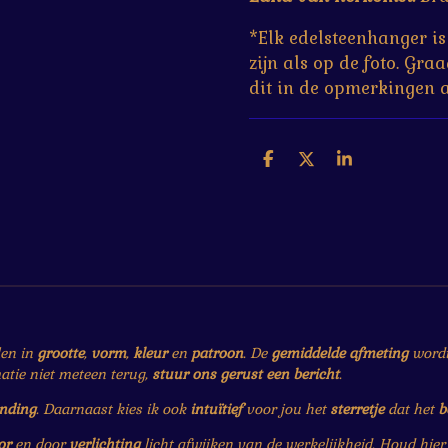
*Elk edelsteenhanger is 
zijn als op de foto. Gra
dit in de opmerkingen al
D
D
S
e
e
h
l
e
a
e
l
r
n
e
len in
grootte
,
vorm
,
kleur
en
patroon
. De
gemiddelde afmeting
wordt 
matie niet meteen terug,
stuur ons gerust een bericht
.
ending
. Daarnaast kies ik ook
intuïtief
voor jou het
sterretje
dat het
b
or
en door
verlichting
licht afwijken van de werkelijkheid. Houd hie