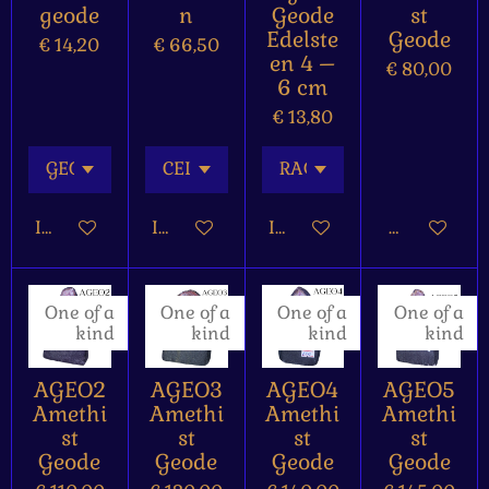
geode
n
Geode
st
Edelste
Geode
€ 14,20
€ 66,50
en 4 –
€ 80,00
6 cm
€ 13,80
In winkelwagen
In winkelwagen
In winkelwagen
Houd mij op
One of a
One of a
One of a
One of a
kind
kind
kind
kind
AGEO2
AGEO3
AGEO4
AGEO5
Amethi
Amethi
Amethi
Amethi
st
st
st
st
Geode
Geode
Geode
Geode