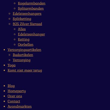
Kogelarmbanden
Splitarmbanden
Edelsteenhangers
Splitketting
925 Zilver Sieraad
Alles
Edelsteenhanger
Ketting
Oorbellen
Verzorgingsartikelen
Badartikelen
Verzorging
Yoga
Komt niet meer terug
Blog
Homeparty
Over ons
Contact
Avondmarkten