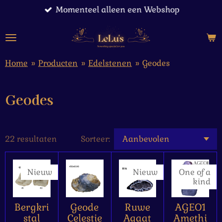
Momenteel alleen een Webshop
Ga
direct
naar
de
hoofdinhoud
Home
»
Producten
»
Edelstenen
»
Geodes
Geodes
22 resultaten
Sorteer:
Nieuw
Nieuw
One of a
kind
Bergkri
Geode
Ruwe
AGEO1
stal
Celestie
Agaat
Amethi