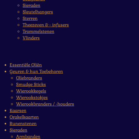
Sieraden
Sleutelhangers
Sterren
Theezeven & - infusers
Trommelstenen
Vlinders
Essentiële Oliën
Geuren & hun Toebehoren
Oliebranders
Smudge Sticks
Wierookkegels
Wierookstokjes
Wierookbranders / -houders
Kaarsen
Orakelkaarten
Runenstenen
Sieraden
Armbanden