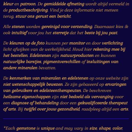
kleur
en
patroon
. De
gemiddelde afmeting
wordt altijd vermeld in
de
productbeschrijving
. Vind je deze informatie niet meteen
terug,
stuur ons gerust een bericht
.
Alle
stenen
worden
gereinigd voor verzending
. Daarnaast kies ik
ook
intuïtief
voor jou het
sterretje
dat het
beste bij jou past
.
De
kleuren op de foto
kunnen per
monitor
en door
verlichting
licht afwijken van de werkelijkheid. Houd hier
rekening mee bij
het bestellen
.
Edelstenen
zijn
natuurproducten
en kunnen
natuurlijke barstjes
,
pigmentverschillen
of
insluitingen van
andere mineralen
bevatten.
De
kenmerken van mineralen en edelstenen
op onze website zijn
niet wetenschappelijk bewezen
. Ze zijn gebaseerd op
ervaringen
van gebruikers en edelsteentherapeuten
. De beschreven
heilzame eigenschappen
zijn
niet bedoeld als vervanging
voor
een
diagnose of behandeling
door een
gekwalificeerde therapeut
of arts
. Bij
twijfel over jouw gezondheid
, raadpleeg altijd een
arts
.
*Each
gemstone
is
unique
and may vary in
size
,
shape
,
color
,