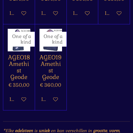
In winkelwagen
In winkelwagen
In winkelwagen
In winkelw
One of a
One of a
kind
kind
AGEO18
AGEO19
Amethi
Amethi
st
st
Geode
Geode
€ 350,00
€ 360,00
In winkelwagen
In winkelwagen
*Elke
edelsteen
is
uniek
en kan verschillen in
grootte
,
vorm
,