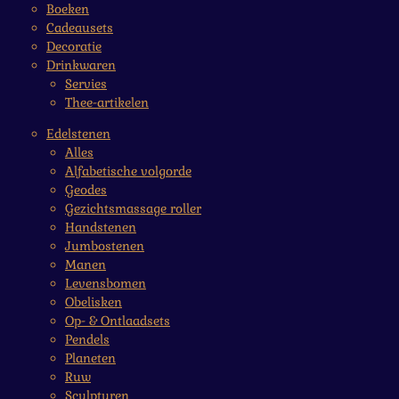
Boeken
Cadeausets
Decoratie
Drinkwaren
Servies
Thee-artikelen
Edelstenen
Alles
Alfabetische volgorde
Geodes
Gezichtsmassage roller
Handstenen
Jumbostenen
Manen
Levensbomen
Obelisken
Op- & Ontlaadsets
Pendels
Planeten
Ruw
Sculpturen