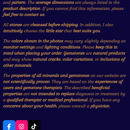
and
pattern
. The
average dimensions
are always listed in the
product description
. If you cannot find this information, please
feel free to contact us
.
All
stones
are
cleansed before shipping
. In addition, I also
intuitively
choose the
little star
that
best suits you
.
The
colors shown in the photos
may vary slightly depending on
monitor settings
and
lighting conditions
. Please
keep this in
mind when placing your order
.
Gemstones
are
natural products
and may show
natural cracks
,
color variations
, or
inclusions of
other minerals
.
The
properties of all minerals and gemstones
on our website are
not scientifically proven
. They are based on the
experiences of
users and gemstone therapists
. The described
beneficial
properties
are
not intended to replace
diagnosis or treatment by
a
qualified therapist or medical professional
. If you have any
concerns about your health
, please consult a
physician
.
F
I
T