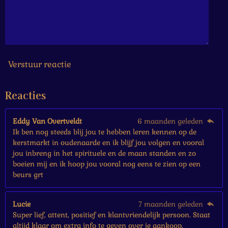
6
6
6
6
7
s
Verstuur reactie
t
e
Reacties
r
r
e
Eddy Van Overtveldt
6 maanden geleden
n
Ik ben nog steeds blij jou te hebben leren kennen op de
kerstmarkt in oudenaarde en ik blijf jou volgen en vooral
jou inbreng in het spirituele en de maan standen en zo
boeien mij en ik hoop jou vooral nog eens te zien op een
beurs grt
Lucie
7 maanden geleden
Super lief, attent, positief en klantvriendelijk persoon. Staat
altijd klaar om extra info te geven over je aankoop.