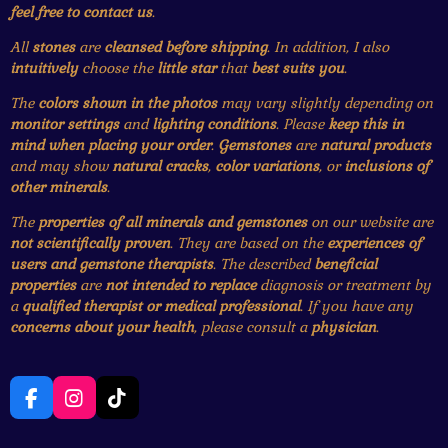
feel free to contact us
.
All
stones
are
cleansed before shipping
. In addition, I also
intuitively
choose the
little star
that
best suits you
.
The
colors shown in the photos
may vary slightly depending on
monitor settings
and
lighting conditions
. Please
keep this in
mind when placing your order
.
Gemstones
are
natural products
and may show
natural cracks
,
color variations
, or
inclusions of
other minerals
.
The
properties of all minerals and gemstones
on our website are
not scientifically proven
. They are based on the
experiences of
users and gemstone therapists
. The described
beneficial
properties
are
not intended to replace
diagnosis or treatment by
a
qualified therapist or medical professional
. If you have any
concerns about your health
, please consult a
physician
.
F
I
T
a
n
i
c
s
k