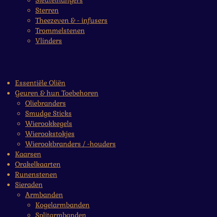
Sleutelhangers
Sterren
Theezeven & - infusers
Trommelstenen
Vlinders
Essentiële Oliën
Geuren & hun Toebehoren
Oliebranders
Smudge Sticks
Wierookkegels
Wierookstokjes
Wierookbranders / -houders
Kaarsen
Orakelkaarten
Runenstenen
Sieraden
Armbanden
Kogelarmbanden
Splitarmbanden