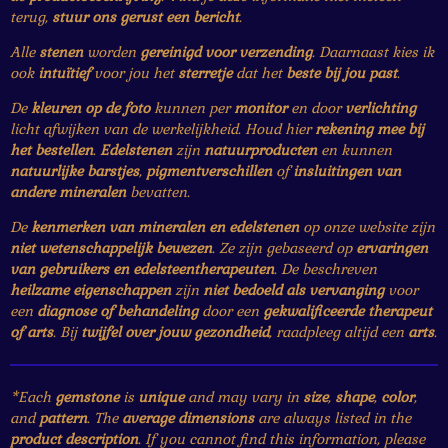
terug,
stuur ons gerust een bericht
.
Alle
stenen
worden
gereinigd voor verzending
. Daarnaast kies ik
ook
intuïtief
voor jou het
sterretje
dat het
beste bij jou past
.
De
kleuren op de foto
kunnen per
monitor
en door
verlichting
licht afwijken van de werkelijkheid. Houd hier
rekening mee bij
het bestellen
.
Edelstenen
zijn
natuurproducten
en kunnen
natuurlijke barstjes
,
pigmentverschillen
of
insluitingen van
andere mineralen
bevatten.
De
kenmerken van mineralen en edelstenen
op onze website zijn
niet wetenschappelijk bewezen
. Ze zijn gebaseerd op
ervaringen
van gebruikers en edelsteentherapeuten
. De beschreven
heilzame eigenschappen
zijn
niet bedoeld als vervanging
voor
een
diagnose of behandeling
door een
gekwalificeerde therapeut
of arts
. Bij
twijfel over jouw gezondheid
, raadpleeg altijd een
arts
.
*Each
gemstone
is
unique
and may vary in
size
,
shape
,
color
,
and
pattern
. The
average dimensions
are always listed in the
product description
. If you cannot find this information, please