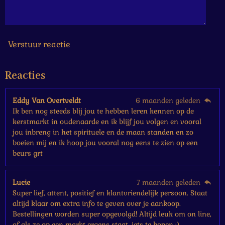
6
6
6
7
s
Verstuur reactie
t
e
Reacties
r
r
e
Eddy Van Overtveldt
6 maanden geleden
n
Ik ben nog steeds blij jou te hebben leren kennen op de
kerstmarkt in oudenaarde en ik blijf jou volgen en vooral
jou inbreng in het spirituele en de maan standen en zo
boeien mij en ik hoop jou vooral nog eens te zien op een
beurs grt
Lucie
7 maanden geleden
Super lief, attent, positief en klantvriendelijk persoon. Staat
altijd klaar om extra info te geven over je aankoop.
Bestellingen worden super opgevolgd! Altijd leuk om on line,
of als ze op een markt ergens staat, iets te kopen :)