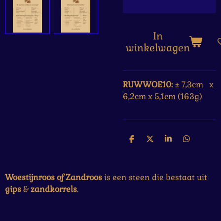
In
winkelwagen
RUWWOE10:
±
7,3cm x
6,2cm x 5,1cm (163g)
D
D
S
D
e
e
h
e
l
e
a
l
e
l
r
e
n
e
n
Woestijnroos of Zandroos
is een steen die bestaat uit
gips
&
zandkorrels
.