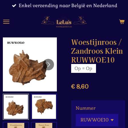
Enkel verzending naar België en Nederland
Ga
direct
naar
de
hoofdinhoud
Woestijnroos /
Zandroos Klein
RUWWOE10
Op = Op
€ 8,60
Nummer