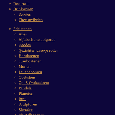
Decoratie
Drinkwaren
Servies
Thee-artikelen
Edelstenen
Alles
Alfabetische volgorde
Geodes
Gezichtsmassage roller
Handstenen
Jumbostenen
Manen
Levensbomen
Obelisken
Op- & Ontlaadsets
Pendels
Planeten
Ruw
Sculpturen
Sieraden