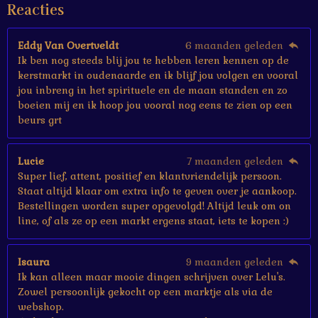
Reacties
r
r
e
Eddy Van Overtveldt
6 maanden geleden
n
Ik ben nog steeds blij jou te hebben leren kennen op de
kerstmarkt in oudenaarde en ik blijf jou volgen en vooral
jou inbreng in het spirituele en de maan standen en zo
boeien mij en ik hoop jou vooral nog eens te zien op een
beurs grt
Lucie
7 maanden geleden
Super lief, attent, positief en klantvriendelijk persoon.
Staat altijd klaar om extra info te geven over je aankoop.
Bestellingen worden super opgevolgd! Altijd leuk om on
line, of als ze op een markt ergens staat, iets te kopen :)
Isaura
9 maanden geleden
Ik kan alleen maar mooie dingen schrijven over Lelu's.
Zowel persoonlijk gekocht op een marktje als via de
webshop.