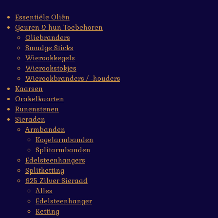
Essentiële Oliën
Geuren & hun Toebehoren
Oliebranders
Smudge Sticks
Wierookkegels
Wierookstokjes
Wierookbranders / -houders
Kaarsen
Orakelkaarten
Runenstenen
Sieraden
Armbanden
Kogelarmbanden
Splitarmbanden
Edelsteenhangers
Splitketting
925 Zilver Sieraad
Alles
Edelsteenhanger
Ketting