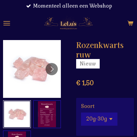
Momenteel alleen een Webshop
Ga
direct
naar
de
hoofdinhoud
Rozenkwarts
ruw
Nieuw
€ 1,50
Soort