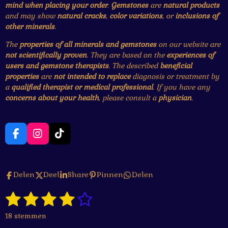
mind when placing your order
.
Gemstones
are
natural products
and may show
natural cracks
,
color variations
, or
inclusions of
other minerals
.
The
properties of all minerals and gemstones
on our website are
not scientifically proven
. They are based on the
experiences of
users and gemstone therapists
. The described
beneficial
properties
are
not intended to replace
diagnosis or treatment by
a
qualified therapist or medical professional
. If you have any
concerns about your health
, please consult a
physician
.
F
I
T
a
n
i
c
s
k
e
t
T
Delen
Deel
Share
Pinnen
Delen
b
a
o
o
g
k
1
2
3
4
5
o
r
S
R
k
a
t
a
s
s
s
s
s
e
m
18 stemmen
t
m