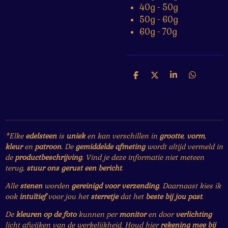
40g - 50g
50g - 60g
60g - 70g
D
D
S
D
e
e
h
e
l
e
a
l
e
l
r
e
n
e
n
*Elke
edelsteen
is
uniek
en kan verschillen in
grootte
,
vorm
,
kleur
en
patroon
. De
gemiddelde afmeting
wordt altijd vermeld in
de
productbeschrijving
. Vind je deze informatie niet meteen
terug,
stuur ons gerust een bericht
.
Alle
stenen
worden
gereinigd voor verzending
. Daarnaast kies ik
ook
intuïtief
voor jou het
sterretje
dat het
beste bij jou past
.
De
kleuren op de foto
kunnen per
monitor
en door
verlichting
licht afwijken van de werkelijkheid. Houd hier
rekening mee bij