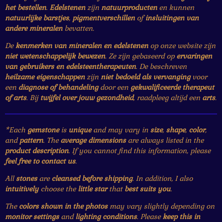
het bestellen
.
Edelstenen
zijn
natuurproducten
en kunnen
natuurlijke barstjes
,
pigmentverschillen
of
insluitingen van
andere mineralen
bevatten.
De
kenmerken van mineralen en edelstenen
op onze website zijn
niet wetenschappelijk bewezen
. Ze zijn gebaseerd op
ervaringen
van gebruikers en edelsteentherapeuten
. De beschreven
heilzame eigenschappen
zijn
niet bedoeld als vervanging
voor
een
diagnose of behandeling
door een
gekwalificeerde therapeut
of arts
. Bij
twijfel over jouw gezondheid
, raadpleeg altijd een
arts
.
*Each
gemstone
is
unique
and may vary in
size
,
shape
,
color
,
and
pattern
. The
average dimensions
are always listed in the
product description
. If you cannot find this information, please
feel free to contact us
.
All
stones
are
cleansed before shipping
. In addition, I also
intuitively
choose the
little star
that
best suits you
.
The
colors shown in the photos
may vary slightly depending on
monitor settings
and
lighting conditions
. Please
keep this in