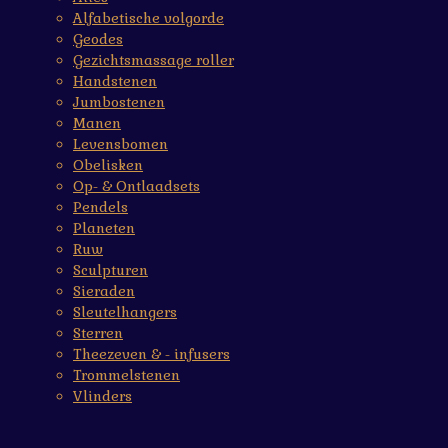
Alfabetische volgorde
Geodes
Gezichtsmassage roller
Handstenen
Jumbostenen
Manen
Levensbomen
Obelisken
Op- & Ontlaadsets
Pendels
Planeten
Ruw
Sculpturen
Sieraden
Sleutelhangers
Sterren
Theezeven & - infusers
Trommelstenen
Vlinders