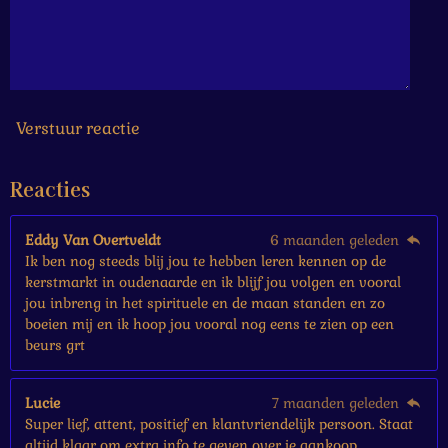
6
6
6
6
6
7
s
Verstuur reactie
t
e
Reacties
r
r
e
Eddy Van Overtveldt
6 maanden geleden
n
Ik ben nog steeds blij jou te hebben leren kennen op de
kerstmarkt in oudenaarde en ik blijf jou volgen en vooral
jou inbreng in het spirituele en de maan standen en zo
boeien mij en ik hoop jou vooral nog eens te zien op een
beurs grt
Lucie
7 maanden geleden
Super lief, attent, positief en klantvriendelijk persoon. Staat
altijd klaar om extra info te geven over je aankoop.