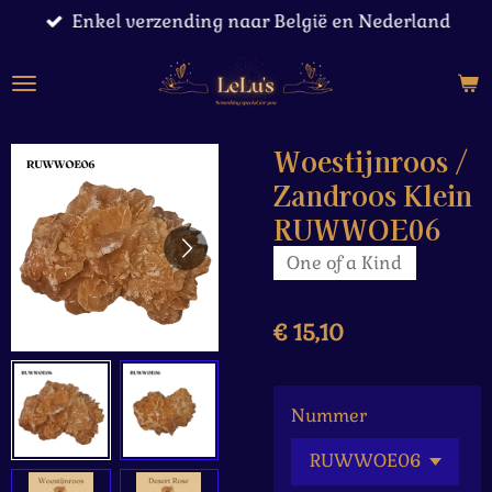
Enkel verzending naar België en Nederland
Ga
direct
naar
de
hoofdinhoud
Woestijnroos /
Zandroos Klein
RUWWOE06
One of a Kind
€ 15,10
Nummer