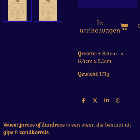
In
winkelwagen
Grootte:
±
8,6cm x
6,4cm x 5,1cm
Gewicht:
171g
D
D
S
D
e
e
h
e
l
e
a
l
e
l
r
e
n
e
n
Woestijnroos of Zandroos
is een steen die bestaat uit
gips
&
zandkorrels
.