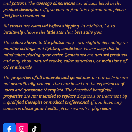
and
pattern
. The
average dimensions
are always listed in the
product description
. If you cannot find this information, please
feel free to contact us
.
All
stones
are
cleansed before shipping
. In addition, I also
intuitively
choose the
little star
that
best suits you
.
The
colors shown in the photos
may vary slightly depending on
monitor settings
and
lighting conditions
. Please
keep this in
mind when placing your order
.
Gemstones
are
natural products
and may show
natural cracks
,
color variations
, or
inclusions of
other minerals
.
The
properties of all minerals and gemstones
on our website are
not scientifically proven
. They are based on the
experiences of
users and gemstone therapists
. The described
beneficial
properties
are
not intended to replace
diagnosis or treatment by
a
qualified therapist or medical professional
. If you have any
concerns about your health
, please consult a
physician
.
F
I
T