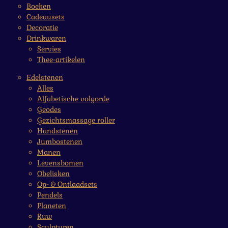
Boeken
Cadeausets
Decoratie
Drinkwaren
Servies
Thee-artikelen
Edelstenen
Alles
Alfabetische volgorde
Geodes
Gezichtsmassage roller
Handstenen
Jumbostenen
Manen
Levensbomen
Obelisken
Op- & Ontlaadsets
Pendels
Planeten
Ruw
Sculpturen