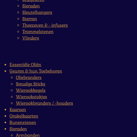
Sieraden
Sleutelhangers
Sterren
Theezeven & - infusers
Trommelstenen
Vlinders
Essentiële Oliën
Geuren & hun Toebehoren
Oliebranders
Smudge Sticks
Wierookkegels
Wierookstokjes
Wierookbranders / -houders
Kaarsen
Orakelkaarten
Runenstenen
Sieraden
Armbanden