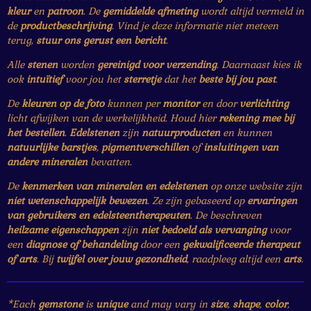
kleur
en
patroon
. De
gemiddelde afmeting
wordt altijd vermeld in
de
productbeschrijving
. Vind je deze informatie niet meteen
terug,
stuur ons gerust een bericht
.
Alle
stenen
worden
gereinigd voor verzending
. Daarnaast kies ik
ook
intuïtief
voor jou het
sterretje
dat het
beste bij jou past
.
De
kleuren op de foto
kunnen per
monitor
en door
verlichting
licht afwijken van de werkelijkheid. Houd hier
rekening mee bij
het bestellen
.
Edelstenen
zijn
natuurproducten
en kunnen
natuurlijke barstjes
,
pigmentverschillen
of
insluitingen van
andere mineralen
bevatten.
De
kenmerken van mineralen en edelstenen
op onze website zijn
niet wetenschappelijk bewezen
. Ze zijn gebaseerd op
ervaringen
van gebruikers en edelsteentherapeuten
. De beschreven
heilzame eigenschappen
zijn
niet bedoeld als vervanging
voor
een
diagnose of behandeling
door een
gekwalificeerde therapeut
of arts
. Bij
twijfel over jouw gezondheid
, raadpleeg altijd een
arts
.
*Each
gemstone
is
unique
and may vary in
size
,
shape
,
color
,