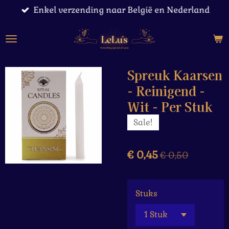
Enkel verzending naar België en Nederland
Ga
direct
naar
de
hoofdinhoud
Spreuk Kaarsen
- Reinigend -
Wit - Per Stuk
Sale!
€ 0,45
€ 0,50
Stuks