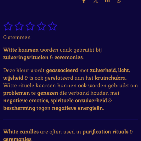
D
D
S
D
e
e
h
e
l
e
a
l
e
l
r
e
1
2
3
4
5
n
e
n
S
R
t
a
s
s
s
s
s
0 stemmen
e
t
t
t
t
t
t
m
i
Witte kaarsen
worden vaak gebruikt bij
m
e
e
e
e
e
n
e
zuiveringsrituelen
&
ceremonies
.
g
r
r
r
r
r
n
:
Deze kleur wordt
geassocieerd
met
zuiverheid, licht,
r
r
r
r
0
wijsheid
& is ook gerelateerd aan het
kruinchakra
.
e
e
e
e
s
Witte rituele kaarsen kunnen ook worden gebruikt om
t
problemen
te
genezen
die verband houden met
n
n
n
n
e
negatieve emoties, spirituele onzuiverheid
&
r
bescherming
tegen
negatieve energieën
.
r
e
n
White candles
are often used in
purification
rituals
&
ceremonies
.