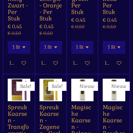
Zwart -
- Oranje
Per
Per
Per
- Per
Stuk
Stuk
Stuk
Stuk
€ 0,45
€ 0,45
€ 0,45
€ 0,45
€ 0,50
€ 0,50
€ 0,50
€ 0,50
In winkelwagen
In winkelwagen
In winkelwagen
In winkelw
Sale!
Sale!
Nieuw
Nieuw
Spreuk
Spreuk
Magisc
Magisc
Kaarse
Kaarse
he
he
n -
n -
Kaarse
Kaarse
Transfo
Zegene
n -
n -