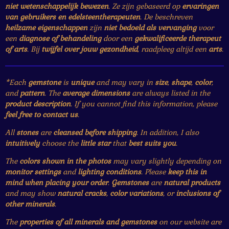
niet wetenschappelijk bewezen
. Ze zijn gebaseerd op
ervaringen
van gebruikers en edelsteentherapeuten
. De beschreven
heilzame eigenschappen
zijn
niet bedoeld als vervanging
voor
een
diagnose of behandeling
door een
gekwalificeerde therapeut
of arts
. Bij
twijfel over jouw gezondheid
, raadpleeg altijd een
arts
.
*Each
gemstone
is
unique
and may vary in
size
,
shape
,
color
,
and
pattern
. The
average dimensions
are always listed in the
product description
. If you cannot find this information, please
feel free to contact us
.
All
stones
are
cleansed before shipping
. In addition, I also
intuitively
choose the
little star
that
best suits you
.
The
colors shown in the photos
may vary slightly depending on
monitor settings
and
lighting conditions
. Please
keep this in
mind when placing your order
.
Gemstones
are
natural products
and may show
natural cracks
,
color variations
, or
inclusions of
other minerals
.
The
properties of all minerals and gemstones
on our website are