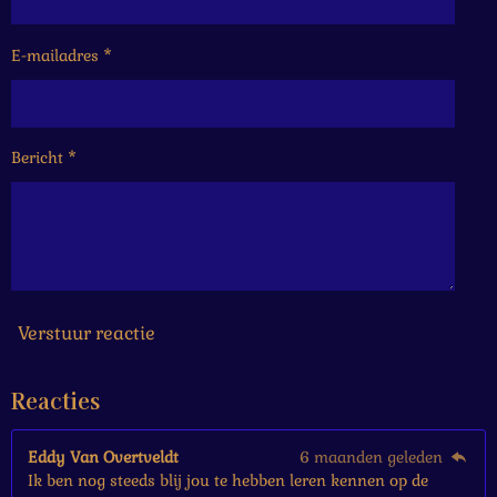
r
r
r
r
.
e
e
e
e
1
6
E-mailadres *
n
n
n
n
6
6
6
6
Bericht *
6
6
6
6
6
6
7
s
Verstuur reactie
t
e
Reacties
r
r
e
Eddy Van Overtveldt
6 maanden geleden
n
Ik ben nog steeds blij jou te hebben leren kennen op de