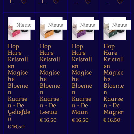
In winkelwagen
In winkelwagen
Houd mij op de hoogte
Houd mij op
Nieuw
Nieuw
Nieuw
Nieuw
Hop
Hop
Hop
Hop
Hare
Hare
Hare
Hare
Kristall
Kristall
Kristall
Kristall
en
en
en
en
Magisc
Magisc
Magisc
Magisc
he
he
he
he
Bloeme
Bloeme
Bloeme
Bloeme
n
n
n
n
Kaarse
Kaarse
Kaarse
Kaarse
n - De
n - De
n - De
n - De
Geliefde
Leeuw
Maan
Magiër
n
€ 16,50
€ 16,50
€ 16,50
€ 16,50