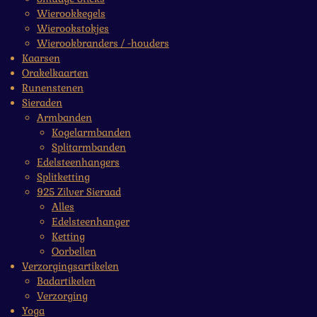
Wierookkegels
Wierookstokjes
Wierookbranders / -houders
Kaarsen
Orakelkaarten
Runenstenen
Sieraden
Armbanden
Kogelarmbanden
Splitarmbanden
Edelsteenhangers
Splitketting
925 Zilver Sieraad
Alles
Edelsteenhanger
Ketting
Oorbellen
Verzorgingsartikelen
Badartikelen
Verzorging
Yoga