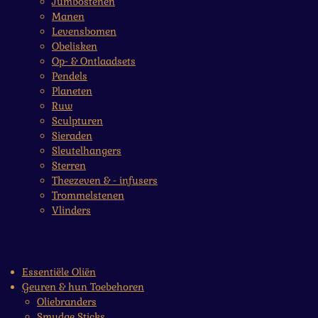
Jumbostenen
Manen
Levensbomen
Obelisken
Op- & Ontlaadsets
Pendels
Planeten
Ruw
Sculpturen
Sieraden
Sleutelhangers
Sterren
Theezeven & - infusers
Trommelstenen
Vlinders
Essentiële Oliën
Geuren & hun Toebehoren
Oliebranders
Smudge Sticks