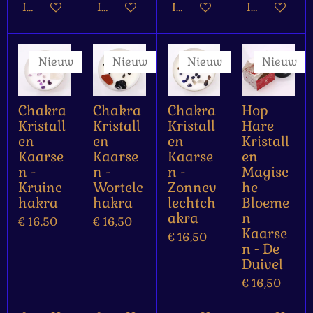
In winkelwagen
In winkelwagen
In winkelwagen
In winkelw
Nieuw
Nieuw
Nieuw
Nieuw
Chakra
Chakra
Chakra
Hop
Kristall
Kristall
Kristall
Hare
en
en
en
Kristall
Kaarse
Kaarse
Kaarse
en
n -
n -
n -
Magisc
Kruinc
Wortelc
Zonnev
he
hakra
hakra
lechtch
Bloeme
akra
n
€ 16,50
€ 16,50
Kaarse
€ 16,50
n - De
Duivel
€ 16,50