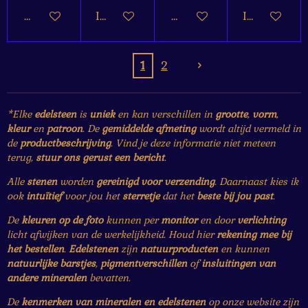
Houd mij op de hoogte
In winkelwagen
Houd mij op de hoogte
In winkelw
1
2
*Elke
edelsteen
is
uniek
en kan verschillen in
grootte
,
vorm
,
kleur
en
patroon
. De
gemiddelde afmeting
wordt altijd vermeld in
de
productbeschrijving
. Vind je deze informatie niet meteen
terug,
stuur ons gerust een bericht
.
Alle
stenen
worden
gereinigd voor verzending
. Daarnaast kies ik
ook
intuïtief
voor jou het
sterretje
dat het
beste bij jou past
.
De
kleuren op de foto
kunnen per
monitor
en door
verlichting
licht afwijken van de werkelijkheid. Houd hier
rekening mee bij
het bestellen
.
Edelstenen
zijn
natuurproducten
en kunnen
natuurlijke barstjes
,
pigmentverschillen
of
insluitingen van
andere mineralen
bevatten.
De
kenmerken van mineralen en edelstenen
op onze website zijn