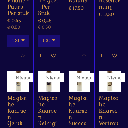
rmatie -
n - Geel
Balans
Bescher
Paars -
- Per
ming
€ 17,50
Per stuk
Stuk
€ 17,50
€ 0,45
€ 0,45
€ 0,50
€ 0,50
In winkelwagen
In winkelwagen
In winkelwagen
In winkelw
Nieuw
Nieuw
Nieuw
Nieuw
Magisc
Magisc
Magisc
Magisc
he
he
he
he
Kaarse
Kaarse
Kaarse
Kaarse
n -
n -
n -
n -
Geluk
Reinigi
Succes
Vertrou