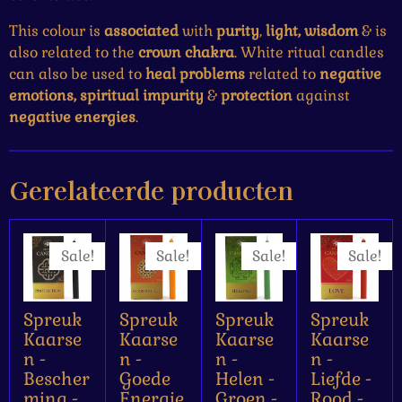
This colour is
associated
with
purity
,
light, wisdom
& is
also related to the
crown chakra
. White ritual candles
can also be used to
heal problems
related to
negative
emotions, spiritual impurity
&
protection
against
negative energies
.
Gerelateerde producten
Sale!
Sale!
Sale!
Sale!
Spreuk
Spreuk
Spreuk
Spreuk
Kaarse
Kaarse
Kaarse
Kaarse
n -
n -
n -
n -
Bescher
Goede
Helen -
Liefde -
ming -
Energie
Groen -
Rood -