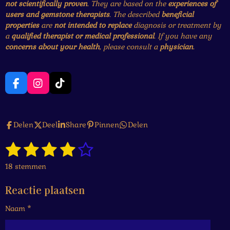
not scientifically proven
. They are based on the
experiences of
users and gemstone therapists
. The described
beneficial
properties
are
not intended to replace
diagnosis or treatment by
a
qualified therapist or medical professional
. If you have any
concerns about your health
, please consult a
physician
.
F
I
T
a
n
i
c
s
k
e
t
T
Delen
Deel
Share
Pinnen
Delen
b
a
o
o
g
k
1
2
3
4
5
o
r
S
R
k
a
t
a
s
s
s
s
s
e
m
18 stemmen
t
m
t
t
t
t
t
i
m
Reactie plaatsen
n
e
e
e
e
e
e
g
n
Naam *
r
r
r
r
r
:
4