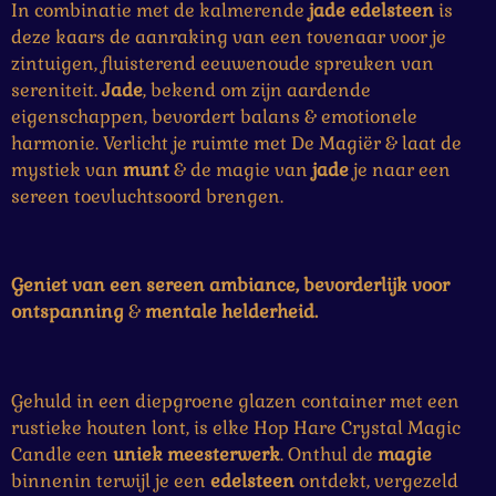
n
n
n
n
In combinatie met de kalmerende
jade
edelsteen
is
e
deze kaars de aanraking van een tovenaar voor je
r
zintuigen, fluisterend eeuwenoude spreuken van
r
sereniteit.
Jade
, bekend om zijn aardende
e
eigenschappen, bevordert balans & emotionele
n
harmonie. Verlicht je ruimte met De Magiër & laat de
mystiek van
munt
& de magie van
jade
je naar een
sereen toevluchtsoord brengen.
Geniet van een sereen ambiance, bevorderlijk voor
ontspanning
&
mentale helderheid.
Gehuld in een diepgroene glazen container met een
rustieke houten lont, is elke Hop Hare Crystal Magic
Candle een
uniek meesterwerk
. Onthul de
magie
binnenin terwijl je een
edelsteen
ontdekt, vergezeld