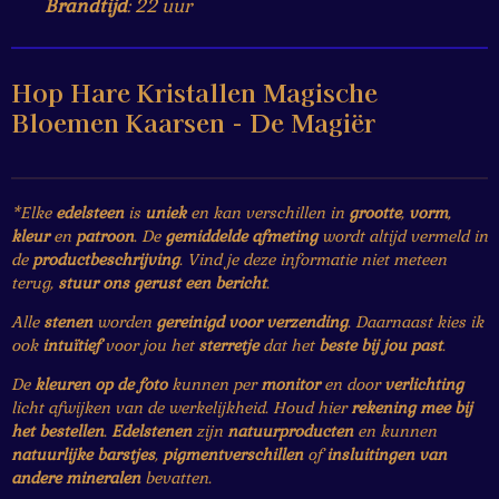
Brandtijd
: 22 uur
Hop Hare Kristallen Magische
Bloemen Kaarsen - De Magiër
*Elke
edelsteen
is
uniek
en kan verschillen in
grootte
,
vorm
,
kleur
en
patroon
. De
gemiddelde afmeting
wordt altijd vermeld in
de
productbeschrijving
. Vind je deze informatie niet meteen
terug,
stuur ons gerust een bericht
.
Alle
stenen
worden
gereinigd voor verzending
. Daarnaast kies ik
ook
intuïtief
voor jou het
sterretje
dat het
beste bij jou past
.
De
kleuren op de foto
kunnen per
monitor
en door
verlichting
licht afwijken van de werkelijkheid. Houd hier
rekening mee bij
het bestellen
.
Edelstenen
zijn
natuurproducten
en kunnen
natuurlijke barstjes
,
pigmentverschillen
of
insluitingen van
andere mineralen
bevatten.