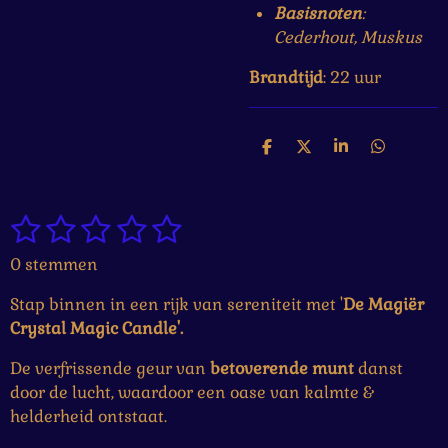
Basisnoten
:
Cederhout, Muskus
Brandtijd
: 22 uur
D
D
S
D
e
e
h
e
l
e
a
l
e
l
r
e
1
2
3
4
5
n
e
n
S
R
t
a
s
s
s
s
s
0 stemmen
e
t
t
t
t
t
t
m
i
Stap binnen in een rijk van sereniteit met
'
De Magiër
m
e
e
e
e
e
n
e
Crystal Magic Candle'.
g
r
r
r
r
r
n
:
De verfrissende geur van
betoverende
munt
danst
r
r
r
r
0
door de lucht, waardoor een oase van kalmte &
e
e
e
e
s
helderheid ontstaat.
t