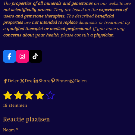
The
properties of all minerals and gemstones
on our website are
not scientifically proven
. They are based on the
experiences of
users and gemstone therapists
. The described
beneficial
properties
are
not intended to replace
diagnosis or treatment by
a
qualified therapist or medical professional
. If you have any
concerns about your health
, please consult a
physician
.
F
I
T
a
n
i
c
s
k
e
t
T
Delen
Deel
Share
Pinnen
Delen
b
a
o
o
g
k
1
2
3
4
5
o
r
S
R
k
a
t
a
s
s
s
s
s
e
m
18 stemmen
t
m
t
t
t
t
t
i
m
Reactie plaatsen
n
e
e
e
e
e
e
g
n
Naam *
r
r
r
r
r
: