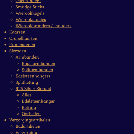
Oliebranders
Smudge Sticks
Wierookkegels
Wierookstokjes
Wierookbranders / -houders
Kaarsen
Orakelkaarten
Runenstenen
Sieraden
Armbanden
Kogelarmbanden
Splitarmbanden
Edelsteenhangers
Splitketting
925 Zilver Sieraad
Alles
Edelsteenhanger
Ketting
Oorbellen
Verzorgingsartikelen
Badartikelen
Verzorging