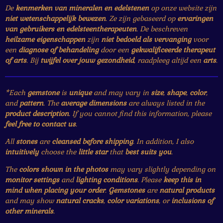
De
kenmerken van mineralen en edelstenen
op onze website zijn
niet wetenschappelijk bewezen
. Ze zijn gebaseerd op
ervaringen
van gebruikers en edelsteentherapeuten
. De beschreven
heilzame eigenschappen
zijn
niet bedoeld als vervanging
voor
een
diagnose of behandeling
door een
gekwalificeerde therapeut
of arts
. Bij
twijfel over jouw gezondheid
, raadpleeg altijd een
arts
.
*Each
gemstone
is
unique
and may vary in
size
,
shape
,
color
,
and
pattern
. The
average dimensions
are always listed in the
product description
. If you cannot find this information, please
feel free to contact us
.
All
stones
are
cleansed before shipping
. In addition, I also
intuitively
choose the
little star
that
best suits you
.
The
colors shown in the photos
may vary slightly depending on
monitor settings
and
lighting conditions
. Please
keep this in
mind when placing your order
.
Gemstones
are
natural products
and may show
natural cracks
,
color variations
, or
inclusions of
other minerals
.