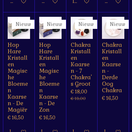
Houd mij op de hoogte
Houd mij op de hoogte
In winkelwagen
Houd mij o
Nieuw
Nieuw
Nieuw
Nieuw
Hop
Hop
Chakra
Chakra
Hare
Hare
Kristall
Kristall
Kristall
Kristall
en
en
en
en
Kaarse
Kaarse
Magisc
Magisc
n - 7
n -
he
he
Chakra'
Derde
Bloeme
Bloeme
s Groot
Oog
n
n
Chakra
€ 18,00
Kaarse
Kaarse
€ 16,50
€ 19,00
n - De
n - De
Magiër
Zon
€ 16,50
€ 16,50
In winkelwagen
In winkelwagen
In winkelwagen
In winkelw