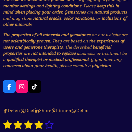
monitor settings
and
lighting conditions
. Please
keep this in
mind when placing your order
.
Gemstones
are
natural products
and may show
natural cracks
,
color variations
, or
inclusions of
other minerals
.
The
properties of all minerals and gemstones
on our website are
not scientifically proven
. They are based on the
experiences of
users and gemstone therapists
. The described
beneficial
properties
are
not intended to replace
diagnosis or treatment by
a
qualified therapist or medical professional
. If you have any
concerns about your health
, please consult a
physician
.
F
I
T
a
n
i
c
s
k
e
t
T
Delen
Deel
Share
Pinnen
Delen
b
a
o
o
g
k
1
2
3
4
5
o
r
S
R
k
a
t
a