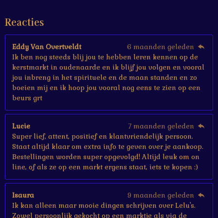
t
e
Reacties
r
r
e
Eddy Van Overtveldt
6 maanden geleden
n
Ik ben nog steeds blij jou te hebben leren kennen op de
kerstmarkt in oudenaarde en ik blijf jou volgen en vooral
jou inbreng in het spirituele en de maan standen en zo
boeien mij en ik hoop jou vooral nog eens te zien op een
beurs grt
Lucie
7 maanden geleden
Super lief, attent, positief en klantvriendelijk persoon.
Staat altijd klaar om extra info te geven over je aankoop.
Bestellingen worden super opgevolgd! Altijd leuk om on
line, of als ze op een markt ergens staat, iets te kopen :)
Isaura
9 maanden geleden
Ik kan alleen maar mooie dingen schrijven over Lelu's.
Zowel persoonlijk gekocht op een marktje als via de