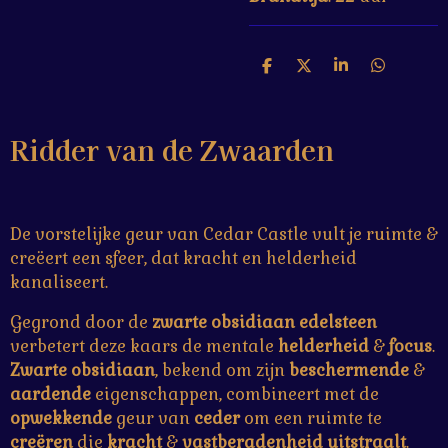
D
D
S
D
e
e
h
e
l
e
a
l
e
l
r
e
Ridder van de Zwaarden
n
e
n
De vorstelijke geur van Cedar Castle vult je ruimte &
creëert een sfeer, dat kracht en helderheid
kanaliseert.
Gegrond door de
zwarte obsidiaan edelsteen
verbetert deze kaars de mentale
helderheid
&
focus
.
Zwarte
obsidiaan
, bekend om zijn
beschermende
&
aardende
eigenschappen, combineert met de
opwekkende
geur van
ceder
om een ruimte te
creëren
die
kracht
&
vastberadenheid
uitstraalt
.