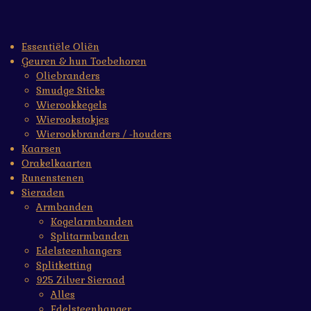
Essentiële Oliën
Geuren & hun Toebehoren
Oliebranders
Smudge Sticks
Wierookkegels
Wierookstokjes
Wierookbranders / -houders
Kaarsen
Orakelkaarten
Runenstenen
Sieraden
Armbanden
Kogelarmbanden
Splitarmbanden
Edelsteenhangers
Splitketting
925 Zilver Sieraad
Alles
Edelsteenhanger