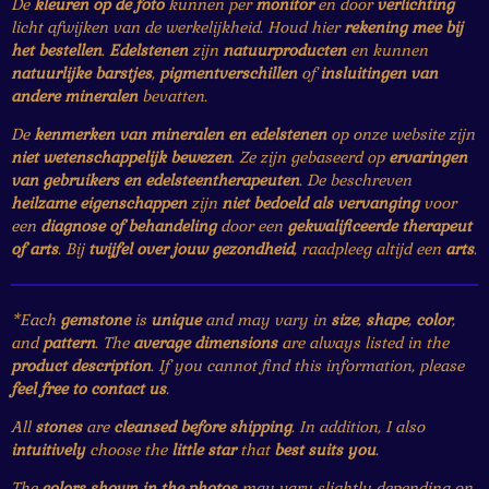
De
kleuren op de foto
kunnen per
monitor
en door
verlichting
licht afwijken van de werkelijkheid. Houd hier
rekening mee bij
het bestellen
.
Edelstenen
zijn
natuurproducten
en kunnen
natuurlijke barstjes
,
pigmentverschillen
of
insluitingen van
andere mineralen
bevatten.
De
kenmerken van mineralen en edelstenen
op onze website zijn
niet wetenschappelijk bewezen
. Ze zijn gebaseerd op
ervaringen
van gebruikers en edelsteentherapeuten
. De beschreven
heilzame eigenschappen
zijn
niet bedoeld als vervanging
voor
een
diagnose of behandeling
door een
gekwalificeerde therapeut
of arts
. Bij
twijfel over jouw gezondheid
, raadpleeg altijd een
arts
.
*Each
gemstone
is
unique
and may vary in
size
,
shape
,
color
,
and
pattern
. The
average dimensions
are always listed in the
product description
. If you cannot find this information, please
feel free to contact us
.
All
stones
are
cleansed before shipping
. In addition, I also
intuitively
choose the
little star
that
best suits you
.
The
colors shown in the photos
may vary slightly depending on