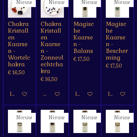
Nieuw
Nieuw
Nieuw
Nieuw
Chakra
Chakra
Magisc
Magisc
Kristall
Kristall
he
he
en
en
Kaarse
Kaarse
Kaarse
Kaarse
n -
n -
n -
n -
Balans
Bescher
Wortelc
Zonnevl
ming
€ 17,50
hakra
echtcha
€ 17,50
kra
€ 16,50
€ 16,50
In winkelwagen
Houd mij op de hoogte
In winkelwagen
In winkelw
Nieuw
Nieuw
Nieuw
Nieuw