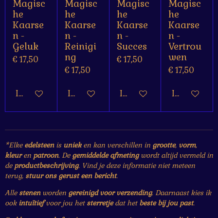
Magisc
Magisc
Magisc
Magisc
he
he
he
he
Kaarse
Kaarse
Kaarse
Kaarse
n -
n -
n -
n -
Geluk
Reinigi
Succes
Vertrou
ng
wen
€ 17,50
€ 17,50
€ 17,50
€ 17,50
In winkelwagen
In winkelwagen
In winkelwagen
In winkelw
*Elke
edelsteen
is
uniek
en kan verschillen in
grootte
,
vorm
,
kleur
en
patroon
. De
gemiddelde afmeting
wordt altijd vermeld in
de
productbeschrijving
. Vind je deze informatie niet meteen
terug,
stuur ons gerust een bericht
.
Alle
stenen
worden
gereinigd voor verzending
. Daarnaast kies ik
ook
intuïtief
voor jou het
sterretje
dat het
beste bij jou past
.