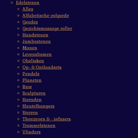
Edelstenen
Alles
Alfabetische volgorde
Geodes
Gezichtsmassage roller
Handstenen
Jumbostenen
Manen
Levensbomen
Obelisken
Op- & Ontlaadsets
Pendels
Planeten
Ruw
Sculpturen
Sieraden
Sleutelhangers
Sterren
Theezeven & - infusers
Trommelstenen
Vlinders