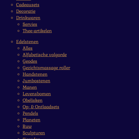
Cadeausets
Decoratie
Drinkwaren
Servies
Thee-artikelen
Edelstenen
Alles
Alfabetische volgorde
Geodes
Gezichtsmassage roller
Handstenen
Jumbostenen
Manen
Levensbomen
Obelisken
Op- & Ontlaadsets
Pendels
Planeten
Ruw
Sculpturen