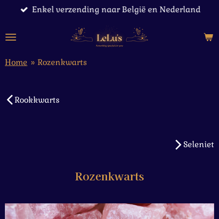
Enkel verzending naar België en Nederland
Ga
direct
naar
de
hoofdinhoud
Home
»
Rozenkwarts
Rookkwarts
Seleniet
Rozenkwarts