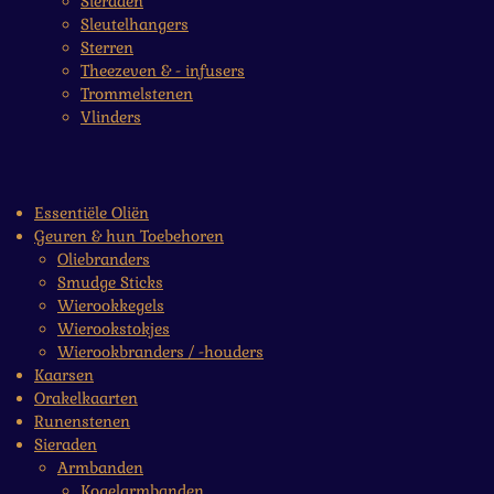
Sieraden
Sleutelhangers
Sterren
Theezeven & - infusers
Trommelstenen
Vlinders
Essentiële Oliën
Geuren & hun Toebehoren
Oliebranders
Smudge Sticks
Wierookkegels
Wierookstokjes
Wierookbranders / -houders
Kaarsen
Orakelkaarten
Runenstenen
Sieraden
Armbanden
Kogelarmbanden