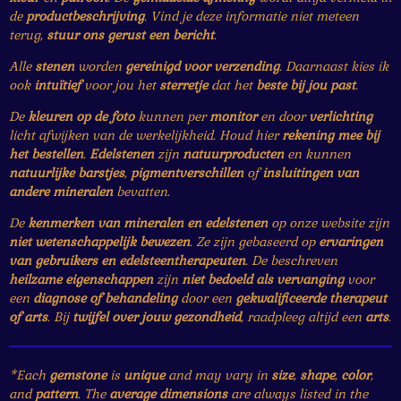
de
productbeschrijving
. Vind je deze informatie niet meteen
terug,
stuur ons gerust een bericht
.
Alle
stenen
worden
gereinigd voor verzending
. Daarnaast kies ik
ook
intuïtief
voor jou het
sterretje
dat het
beste bij jou past
.
De
kleuren op de foto
kunnen per
monitor
en door
verlichting
licht afwijken van de werkelijkheid. Houd hier
rekening mee bij
het bestellen
.
Edelstenen
zijn
natuurproducten
en kunnen
natuurlijke barstjes
,
pigmentverschillen
of
insluitingen van
andere mineralen
bevatten.
De
kenmerken van mineralen en edelstenen
op onze website zijn
niet wetenschappelijk bewezen
. Ze zijn gebaseerd op
ervaringen
van gebruikers en edelsteentherapeuten
. De beschreven
heilzame eigenschappen
zijn
niet bedoeld als vervanging
voor
een
diagnose of behandeling
door een
gekwalificeerde therapeut
of arts
. Bij
twijfel over jouw gezondheid
, raadpleeg altijd een
arts
.
*Each
gemstone
is
unique
and may vary in
size
,
shape
,
color
,
and
pattern
. The
average dimensions
are always listed in the