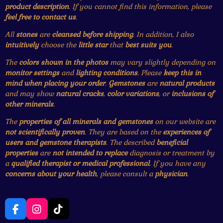
product description
. If you cannot find this information, please
feel free to contact us
.
All
stones
are
cleansed before shipping
. In addition, I also
intuitively
choose the
little star
that
best suits you
.
The
colors shown in the photos
may vary slightly depending on
monitor settings
and
lighting conditions
. Please
keep this in
mind when placing your order
.
Gemstones
are
natural products
and may show
natural cracks
,
color variations
, or
inclusions of
other minerals
.
The
properties of all minerals and gemstones
on our website are
not scientifically proven
. They are based on the
experiences of
users and gemstone therapists
. The described
beneficial
properties
are
not intended to replace
diagnosis or treatment by
a
qualified therapist or medical professional
. If you have any
concerns about your health
, please consult a
physician
.
F
I
T
a
n
i