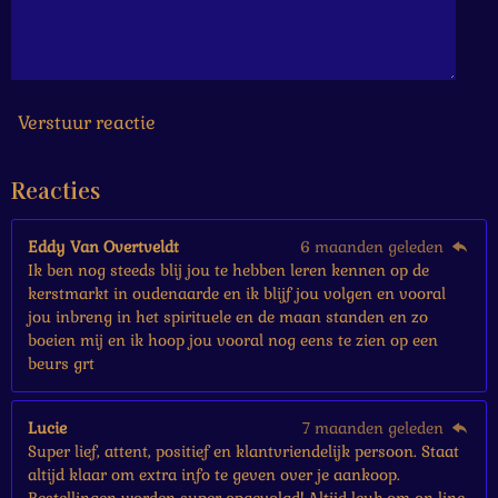
6
6
6
6
7
s
Verstuur reactie
t
e
Reacties
r
r
e
Eddy Van Overtveldt
6 maanden geleden
n
Ik ben nog steeds blij jou te hebben leren kennen op de
kerstmarkt in oudenaarde en ik blijf jou volgen en vooral
jou inbreng in het spirituele en de maan standen en zo
boeien mij en ik hoop jou vooral nog eens te zien op een
beurs grt
Lucie
7 maanden geleden
Super lief, attent, positief en klantvriendelijk persoon. Staat
altijd klaar om extra info te geven over je aankoop.