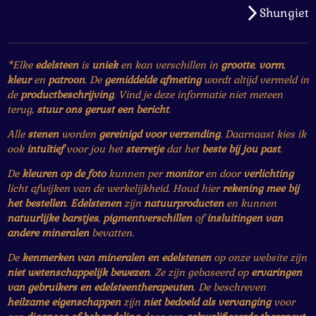
Shungiet
*Elke
edelsteen
is
uniek
en kan verschillen in
grootte
,
vorm
,
kleur
en
patroon
. De
gemiddelde afmeting
wordt altijd vermeld in
de
productbeschrijving
. Vind je deze informatie niet meteen
terug,
stuur ons gerust een bericht
.
Alle
stenen
worden
gereinigd voor verzending
. Daarnaast kies ik
ook
intuïtief
voor jou het
sterretje
dat het
beste bij jou past
.
De
kleuren op de foto
kunnen per
monitor
en door
verlichting
licht afwijken van de werkelijkheid. Houd hier
rekening mee bij
het bestellen
.
Edelstenen
zijn
natuurproducten
en kunnen
natuurlijke barstjes
,
pigmentverschillen
of
insluitingen van
andere mineralen
bevatten.
De
kenmerken van mineralen en edelstenen
op onze website zijn
niet wetenschappelijk bewezen
. Ze zijn gebaseerd op
ervaringen
van gebruikers en edelsteentherapeuten
. De beschreven
heilzame eigenschappen
zijn
niet bedoeld als vervanging
voor