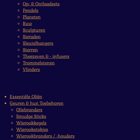
Op- & Ontlaadsets
Pendels
Planeten
Ruw
Sculpturen
Sieraden
Sleutelhangers
Sterren
Theezeven & - infusers
Trommelstenen
Vlinders
Essentiële Oliën
Geuren & hun Toebehoren
Oliebranders
Smudge Sticks
Wierookkegels
Wierookstokjes
Wierookbranders / -houders