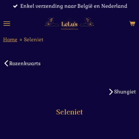
Enkel verzending naar België en Nederland
Ga
direct
naar
de
hoofdinhoud
Home
»
Seleniet
Rozenkwarts
Shungiet
Seleniet