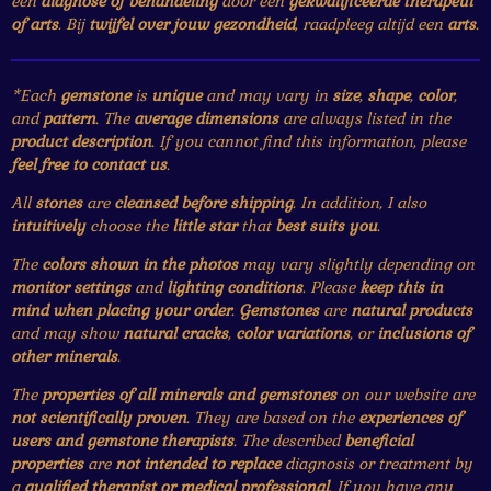
een
diagnose of behandeling
door een
gekwalificeerde therapeut
of arts
. Bij
twijfel over jouw gezondheid
, raadpleeg altijd een
arts
.
*Each
gemstone
is
unique
and may vary in
size
,
shape
,
color
,
and
pattern
. The
average dimensions
are always listed in the
product description
. If you cannot find this information, please
feel free to contact us
.
All
stones
are
cleansed before shipping
. In addition, I also
intuitively
choose the
little star
that
best suits you
.
The
colors shown in the photos
may vary slightly depending on
monitor settings
and
lighting conditions
. Please
keep this in
mind when placing your order
.
Gemstones
are
natural products
and may show
natural cracks
,
color variations
, or
inclusions of
other minerals
.
The
properties of all minerals and gemstones
on our website are
not scientifically proven
. They are based on the
experiences of
users and gemstone therapists
. The described
beneficial
properties
are
not intended to replace
diagnosis or treatment by
a
qualified therapist or medical professional
. If you have any