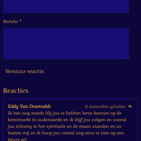
6
6
6
Bericht *
6
6
6
6
6
6
7
s
Verstuur reactie
t
e
Reacties
r
r
e
Eddy Van Overtveldt
6 maanden geleden
n
Ik ben nog steeds blij jou te hebben leren kennen op de
kerstmarkt in oudenaarde en ik blijf jou volgen en vooral
jou inbreng in het spirituele en de maan standen en zo
boeien mij en ik hoop jou vooral nog eens te zien op een
beurs grt