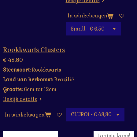
Bekijk details
In winkelwagen
Rookkwarts Clusters
€ 48,80
Steensoort:
Rookkwarts
Land van herkomst:
Brazilië
Grootte:
6cm tot 12cm
Bekijk details
In winkelwagen
Laatste kans!