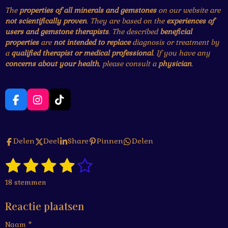
The
properties of all minerals and gemstones
on our website are
not scientifically proven
. They are based on the
experiences of
users and gemstone therapists
. The described
beneficial
properties
are
not intended to replace
diagnosis or treatment by
a
qualified therapist or medical professional
. If you have any
concerns about your health
, please consult a
physician
.
F
I
T
a
n
i
c
s
k
e
t
T
Delen
Deel
Share
Pinnen
Delen
b
a
o
o
g
k
1
2
3
4
5
o
r
S
R
k
a
t
a
s
s
s
s
s
e
m
18 stemmen
t
m
t
t
t
t
t
i
m
Reactie plaatsen
n
e
e
e
e
e
e
g
n
Naam *
: