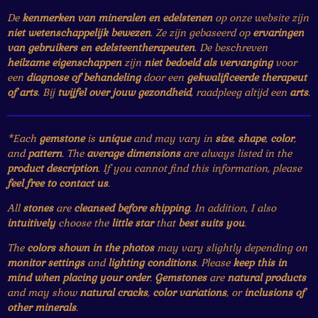
De
kenmerken van mineralen en edelstenen
op onze website zijn
niet wetenschappelijk bewezen
. Ze zijn gebaseerd op
ervaringen
van gebruikers en edelsteentherapeuten
. De beschreven
heilzame eigenschappen
zijn
niet bedoeld als vervanging
voor
een
diagnose of behandeling
door een
gekwalificeerde therapeut
of arts
. Bij
twijfel over jouw gezondheid
, raadpleeg altijd een
arts
.
*Each
gemstone
is
unique
and may vary in
size
,
shape
,
color
,
and
pattern
. The
average dimensions
are always listed in the
product description
. If you cannot find this information, please
feel free to contact us
.
All
stones
are
cleansed before shipping
. In addition, I also
intuitively
choose the
little star
that
best suits you
.
The
colors shown in the photos
may vary slightly depending on
monitor settings
and
lighting conditions
. Please
keep this in
mind when placing your order
.
Gemstones
are
natural products
and may show
natural cracks
,
color variations
, or
inclusions of
other minerals
.