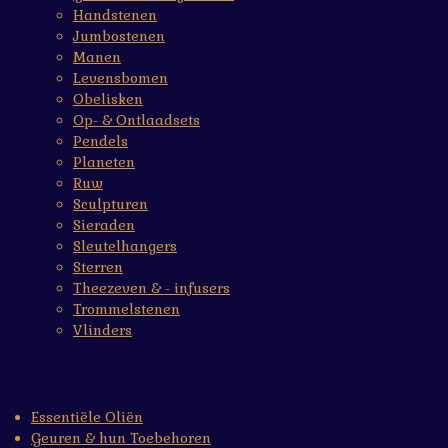
Handstenen
Jumbostenen
Manen
Levensbomen
Obelisken
Op- & Ontlaadsets
Pendels
Planeten
Ruw
Sculpturen
Sieraden
Sleutelhangers
Sterren
Theezeven & - infusers
Trommelstenen
Vlinders
Essentiële Oliën
Geuren & hun Toebehoren