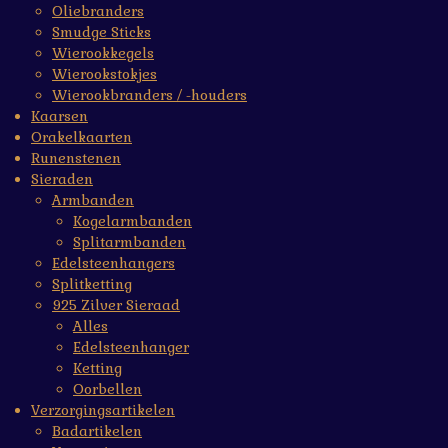
Oliebranders
Smudge Sticks
Wierookkegels
Wierookstokjes
Wierookbranders / -houders
Kaarsen
Orakelkaarten
Runenstenen
Sieraden
Armbanden
Kogelarmbanden
Splitarmbanden
Edelsteenhangers
Splitketting
925 Zilver Sieraad
Alles
Edelsteenhanger
Ketting
Oorbellen
Verzorgingsartikelen
Badartikelen