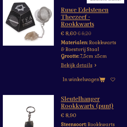
Ruwe Edelstenen
Theezeef -
Rookkwarts
€ 8,60
€ 9,20
Materialen:
Rookkwarts
&
Roestvrij Staal
Grootte:
7,5cm x5cm
Bekijk details
In winkelwagen
Sleutelhanger
Rookkwarts (punt)
€ 8,90
Steensoort:
Rookkwarts