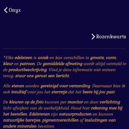
Onyx
Rozenkwarts
*Elke
edelsteen
is
uniek
en kan verschillen in
grootte
,
vorm
,
kleur
en
patroon
. De
gemiddelde afmeting
wordt altijd vermeld in
de
productbeschrijving
. Vind je deze informatie niet meteen
terug,
stuur ons gerust een bericht
.
Alle
stenen
worden
gereinigd voor verzending
. Daarnaast kies ik
ook
intuïtief
voor jou het
sterretje
dat het
beste bij jou past
.
De
kleuren op de foto
kunnen per
monitor
en door
verlichting
licht afwijken van de werkelijkheid. Houd hier
rekening mee bij
het bestellen
.
Edelstenen
zijn
natuurproducten
en kunnen
natuurlijke barstjes
,
pigmentverschillen
of
insluitingen van
andere mineralen
bevatten.