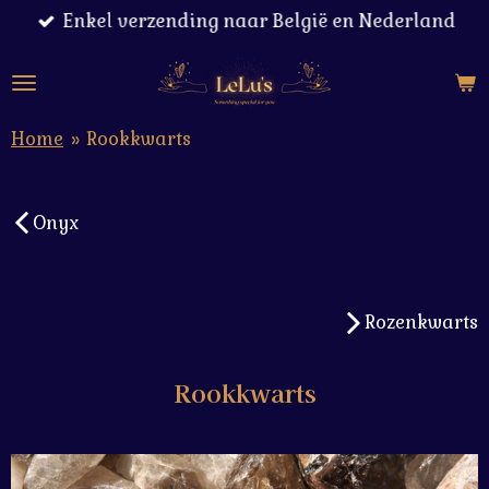
Enkel verzending naar België en Nederland
Ga
direct
naar
de
hoofdinhoud
Home
»
Rookkwarts
Onyx
Rozenkwarts
Rookkwarts