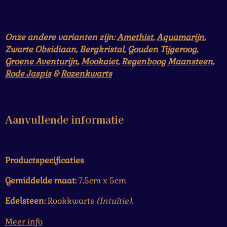
Onze andere varianten zijn:
Amethist
,
Aquamarijn
,
Zwarte Obsidiaan
,
Bergkristal
,
Gouden Tijgeroog
,
Groene Aventurijn
,
Mookaiet
,
Regenboog Maansteen
,
Rode Jaspis
&
Rozenkwarts
Aanvullende informatie
Productspecificaties
Gemiddelde maat:
7,5cm x 5cm
Edelsteen:
Rookkwarts
(
Intuïtie
)
.
Meer info