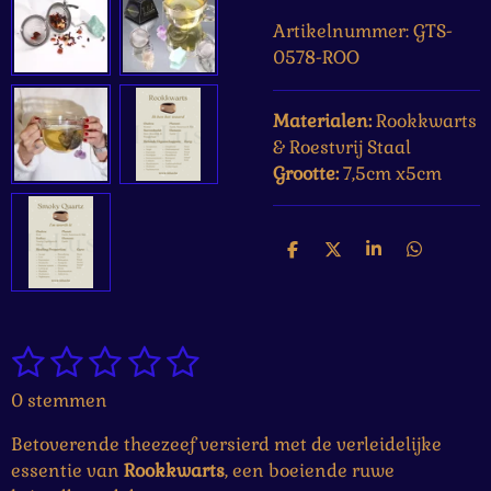
Artikelnummer:
GTS-
0578-ROO
Materialen:
Rookkwarts
&
Roestvrij Staal
Grootte:
7,5cm x5cm
D
D
S
D
e
e
h
e
l
e
a
l
e
l
r
e
n
e
n
1
2
3
4
5
S
R
t
a
s
s
s
s
s
0 stemmen
e
t
t
t
t
t
t
m
i
Betoverende theezeef versierd met de verleidelijke
m
e
e
e
e
e
n
e
essentie van
Rookkwarts
, een boeiende ruwe
g