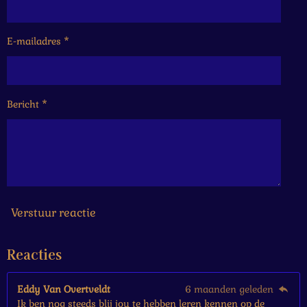
r
r
r
r
.
e
e
e
e
1
6
E-mailadres *
n
n
n
n
6
6
6
6
Bericht *
6
6
6
6
6
6
7
s
Verstuur reactie
t
e
Reacties
r
r
e
Eddy Van Overtveldt
6 maanden geleden
n
Ik ben nog steeds blij jou te hebben leren kennen op de