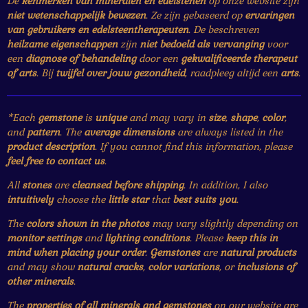
De
kenmerken van mineralen en edelstenen
op onze website zijn
niet wetenschappelijk bewezen
. Ze zijn gebaseerd op
ervaringen
van gebruikers en edelsteentherapeuten
. De beschreven
heilzame eigenschappen
zijn
niet bedoeld als vervanging
voor
een
diagnose of behandeling
door een
gekwalificeerde therapeut
of arts
. Bij
twijfel over jouw gezondheid
, raadpleeg altijd een
arts
.
*Each
gemstone
is
unique
and may vary in
size
,
shape
,
color
,
and
pattern
. The
average dimensions
are always listed in the
product description
. If you cannot find this information, please
feel free to contact us
.
All
stones
are
cleansed before shipping
. In addition, I also
intuitively
choose the
little star
that
best suits you
.
The
colors shown in the photos
may vary slightly depending on
monitor settings
and
lighting conditions
. Please
keep this in
mind when placing your order
.
Gemstones
are
natural products
and may show
natural cracks
,
color variations
, or
inclusions of
other minerals
.
The
properties of all minerals and gemstones
on our website are