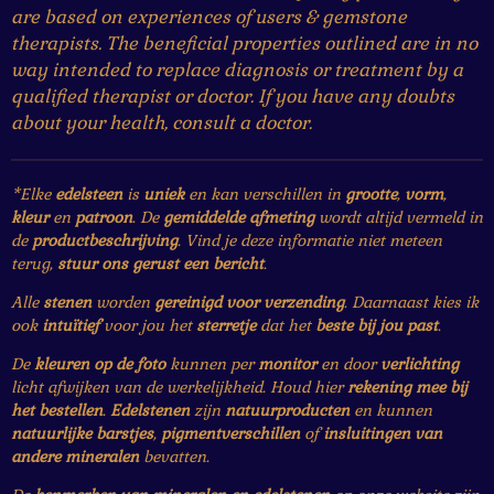
are based on experiences of users & gemstone
therapists. The beneficial properties outlined are in no
way intended to replace diagnosis or treatment by a
qualified therapist or doctor. If you have any doubts
about your health, consult a doctor.
*Elke
edelsteen
is
uniek
en kan verschillen in
grootte
,
vorm
,
kleur
en
patroon
. De
gemiddelde afmeting
wordt altijd vermeld in
de
productbeschrijving
. Vind je deze informatie niet meteen
terug,
stuur ons gerust een bericht
.
Alle
stenen
worden
gereinigd voor verzending
. Daarnaast kies ik
ook
intuïtief
voor jou het
sterretje
dat het
beste bij jou past
.
De
kleuren op de foto
kunnen per
monitor
en door
verlichting
licht afwijken van de werkelijkheid. Houd hier
rekening mee bij
het bestellen
.
Edelstenen
zijn
natuurproducten
en kunnen
natuurlijke barstjes
,
pigmentverschillen
of
insluitingen van
andere mineralen
bevatten.