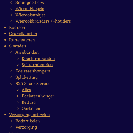
Smudge Sticks
Wierookkegels
Wierookstokjes
Wierookbranders / -houders
Kaarsen
Orakelkaarten
Runenstenen
Sieraden
Armbanden
Kogelarmbanden
Splitarmbanden
Edelsteenhangers
Splitketting
925 Zilver Sieraad
Alles
Edelsteenhanger
Ketting
Oorbellen
Verzorgingsartikelen
Badartikelen
Verzorging