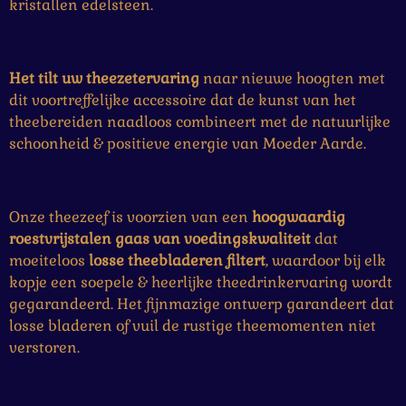
r
r
r
r
r
n
kristallen edelsteen.
:
r
r
r
r
0
e
e
e
e
s
Het tilt uw theezetervaring
naar nieuwe hoogten met
t
n
n
n
n
dit voortreffelijke accessoire dat de kunst van het
e
theebereiden naadloos combineert met de natuurlijke
r
schoonheid & positieve energie van Moeder Aarde.
r
e
n
Onze theezeef is voorzien van een
hoogwaardig
roestvrijstalen gaas van voedingskwaliteit
dat
moeiteloos
losse theebladeren filtert
, waardoor bij elk
kopje een soepele & heerlijke theedrinkervaring wordt
gegarandeerd. Het fijnmazige ontwerp garandeert dat
losse bladeren of vuil de rustige theemomenten niet
verstoren.