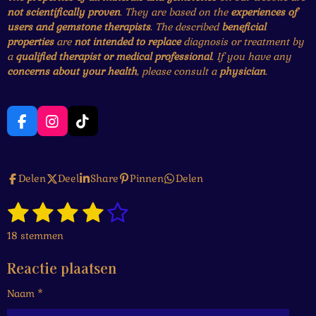
not scientifically proven
. They are based on the
experiences of
users and gemstone therapists
. The described
beneficial
properties
are
not intended to replace
diagnosis or treatment by
a
qualified therapist or medical professional
. If you have any
concerns about your health
, please consult a
physician
.
F
I
T
a
n
i
c
s
k
e
t
T
Delen
Deel
Share
Pinnen
Delen
b
a
o
o
g
k
1
2
3
4
5
o
r
S
R
k
a
t
a
s
s
s
s
s
e
m
18 stemmen
t
m
t
t
t
t
t
i
m
Reactie plaatsen
n
e
e
e
e
e
e
g
n
Naam *
r
r
r
r
r
:
4