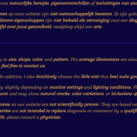
nnen
natuurlijke barstjes
,
pigmentverschillen
of
insluitingen van an
enen
op onze website zijn
niet wetenschappelijk bewezen
. Ze zijn ge
ilzame eigenschappen
zijn
niet bedoeld als vervanging
voor een
dia
jfel over jouw gezondheid
, raadpleeg altijd een
arts
.
y in
size
,
shape
,
color
, and
pattern
. The
average dimensions
are alwa
e
feel free to contact us
.
 In addition, I also
intuitively
choose the
little star
that
best suits yo
 slightly depending on
monitor settings
and
lighting conditions
. P
ucts
and may show
natural cracks
,
color variations
, or
inclusions o
tones
on our website are
not scientifically proven
. They are based o
erties
are
not intended to replace
diagnosis or treatment by a
qualif
th
, please consult a
physician
.