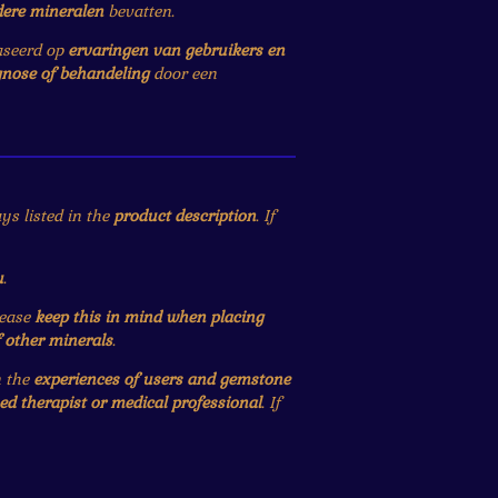
dere mineralen
bevatten.
baseerd op
ervaringen van gebruikers en
gnose of behandeling
door een
ys listed in the
product description
. If
u
.
lease
keep this in mind when placing
f other minerals
.
n the
experiences of users and gemstone
ied therapist or medical professional
. If