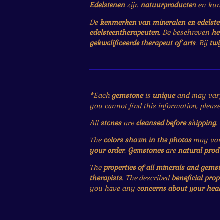
Edelstenen
zijn
natuurproducten
en ku
De
kenmerken van mineralen en edelst
edelsteentherapeuten
. De beschreven
he
gekwalificeerde therapeut of arts
. Bij
twi
*Each
gemstone
is
unique
and may var
you cannot find this information, pleas
All
stones
are
cleansed before shipping
.
The
colors shown in the photos
may vary
your order
.
Gemstones
are
natural prod
The
properties of all minerals and gems
therapists
. The described
beneficial prop
you have any
concerns about your heal