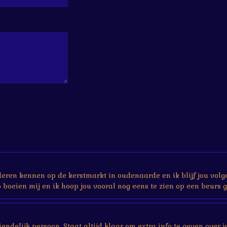
 leren kennen op de kerstmarkt in oudenaarde en ik blijf jou volg
boeien mij en ik hoop jou vooral nog eens te zien op een beurs g
vriendelijk persoon. Staat altijd klaar om extra info te geven ove