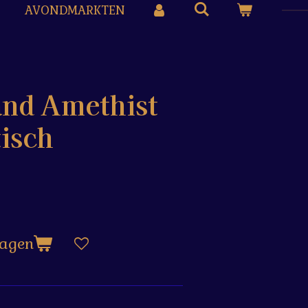
AVONDMARKTEN
and Amethist
tisch
wagen