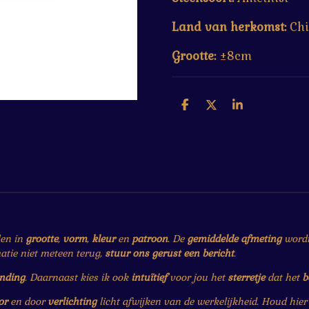
Land van herkomst:
Ch
Grootte:
±8cm
D
D
S
e
e
h
l
e
a
e
l
r
n
e
len in
grootte
,
vorm
,
kleur
en
patroon
. De
gemiddelde afmeting
wordt 
matie niet meteen terug,
stuur ons gerust een bericht
.
ending
. Daarnaast kies ik ook
intuïtief
voor jou het
sterretje
dat het
b
or
en door
verlichting
licht afwijken van de werkelijkheid. Houd hie