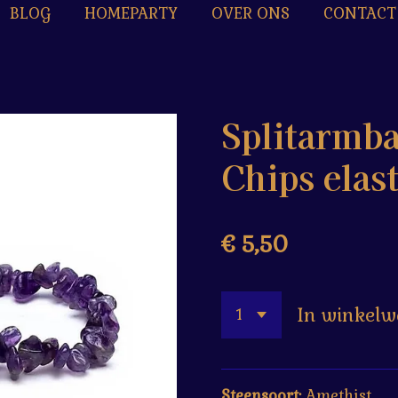
BLOG
HOMEPARTY
OVER ONS
CONTACT
Splitarmb
Chips elas
€ 5,50
In winkel
Steensoort:
Amethist