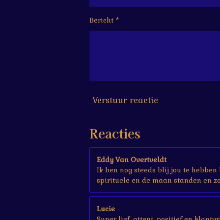
6
6
Bericht *
6
6
6
6
6
7
s
Verstuur reactie
t
e
r
Reacties
r
e
n
Eddy Van Overtveldt
Ik ben nog steeds blij jou te hebben
spirituele en de maan standen en zo 
Lucie
Super lief, attent, positief en klant