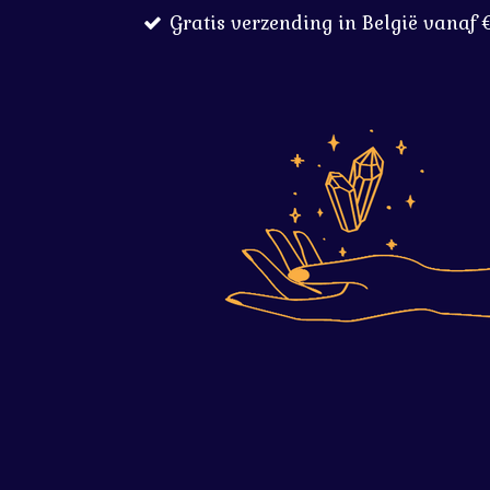
Gratis verzending in België vanaf 
Ga
direct
naar
de
hoofdinhoud