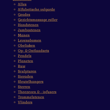
Alles
Alfabetische volgorde
Geodes
Gezichtsmassage roller
Handstenen
Jumbostenen
Manen
Levensbomen
Obelisken
Op- & Ontlaadsets
Pendels
Planeten
Ruw
Sculpturen
Sieraden
Sleutelhangers
Sterren
Theezeven & - infusers
Trommelstenen
Vlinders