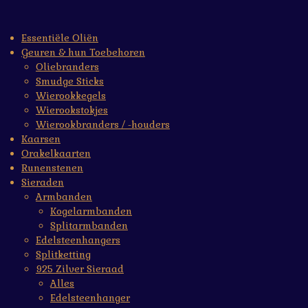
Essentiële Oliën
Geuren & hun Toebehoren
Oliebranders
Smudge Sticks
Wierookkegels
Wierookstokjes
Wierookbranders / -houders
Kaarsen
Orakelkaarten
Runenstenen
Sieraden
Armbanden
Kogelarmbanden
Splitarmbanden
Edelsteenhangers
Splitketting
925 Zilver Sieraad
Alles
Edelsteenhanger