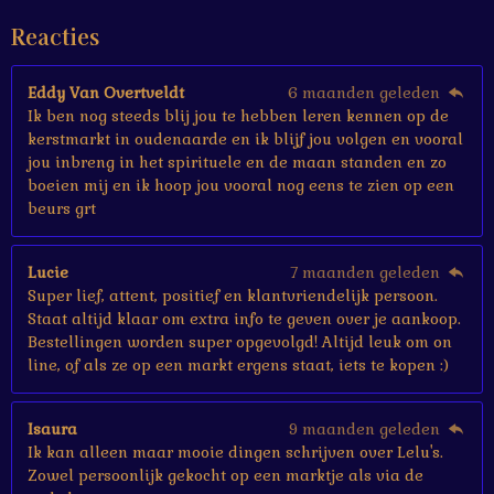
e
Reacties
r
r
e
Eddy Van Overtveldt
6 maanden geleden
n
Ik ben nog steeds blij jou te hebben leren kennen op de
kerstmarkt in oudenaarde en ik blijf jou volgen en vooral
jou inbreng in het spirituele en de maan standen en zo
boeien mij en ik hoop jou vooral nog eens te zien op een
beurs grt
Lucie
7 maanden geleden
Super lief, attent, positief en klantvriendelijk persoon.
Staat altijd klaar om extra info te geven over je aankoop.
Bestellingen worden super opgevolgd! Altijd leuk om on
line, of als ze op een markt ergens staat, iets te kopen :)
Isaura
9 maanden geleden
Ik kan alleen maar mooie dingen schrijven over Lelu's.
Zowel persoonlijk gekocht op een marktje als via de