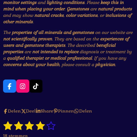
monitor settings
and
lighting conditions
. Please
keep this in
mind when placing your order
.
Gemstones
are
natural products
and may show
natural cracks
,
color variations
, or
inclusions of
other minerals
.
The
properties of all minerals and gemstones
on our website are
not scientifically proven
. They are based on the
experiences of
users and gemstone therapists
. The described
beneficial
properties
are
not intended to replace
diagnosis or treatment by
a
qualified therapist or medical professional
. If you have any
concerns about your health
, please consult a
physician
.
F
I
T
a
n
i
c
s
k
e
t
T
Delen
Deel
Share
Pinnen
Delen
b
a
o
o
g
k
1
2
3
4
5
o
r
S
R
k
a
t
a
s
s
s
s
s
e
m
18 stemmen
t