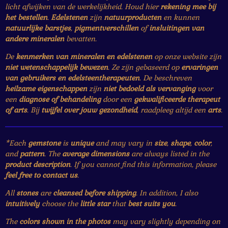
licht afwijken van de werkelijkheid. Houd hier
rekening mee bij
het bestellen
.
Edelstenen
zijn
natuurproducten
en kunnen
natuurlijke barstjes
,
pigmentverschillen
of
insluitingen van
andere mineralen
bevatten.
De
kenmerken van mineralen en edelstenen
op onze website zijn
niet wetenschappelijk bewezen
. Ze zijn gebaseerd op
ervaringen
van gebruikers en edelsteentherapeuten
. De beschreven
heilzame eigenschappen
zijn
niet bedoeld als vervanging
voor
een
diagnose of behandeling
door een
gekwalificeerde therapeut
of arts
. Bij
twijfel over jouw gezondheid
, raadpleeg altijd een
arts
.
*Each
gemstone
is
unique
and may vary in
size
,
shape
,
color
,
and
pattern
. The
average dimensions
are always listed in the
product description
. If you cannot find this information, please
feel free to contact us
.
All
stones
are
cleansed before shipping
. In addition, I also
intuitively
choose the
little star
that
best suits you
.
The
colors shown in the photos
may vary slightly depending on