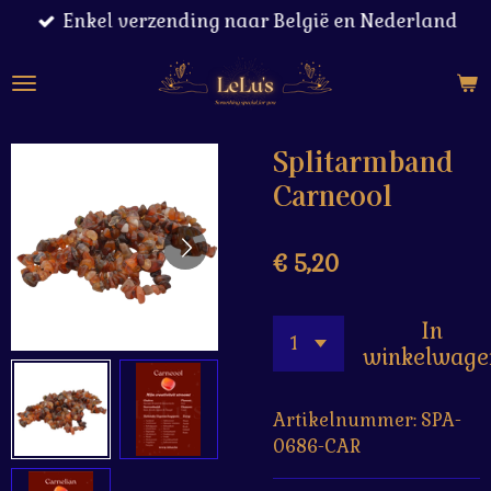
Enkel verzending naar België en Nederland
Ga
direct
naar
de
hoofdinhoud
Splitarmband
Carneool
€ 5,20
In
winkelwage
Artikelnummer:
SPA-
0686-CAR