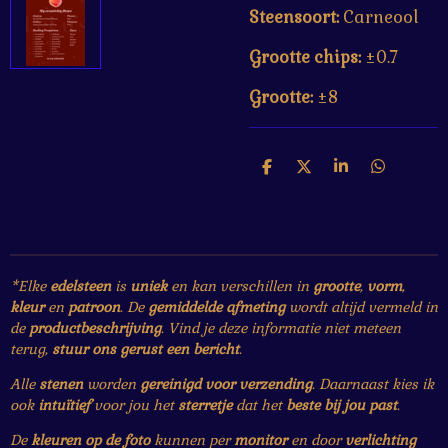
Steensoort:
Carneool
Grootte chips:
±0.7
Grootte:
±8
D
D
S
D
e
e
h
e
l
e
a
l
e
l
r
e
n
e
n
*Elke
edelsteen
is
uniek
en kan verschillen in
grootte
,
vorm
,
kleur
en
patroon
. De
gemiddelde afmeting
wordt altijd vermeld in
de
productbeschrijving
. Vind je deze informatie niet meteen
terug,
stuur ons gerust een bericht
.
Alle
stenen
worden
gereinigd voor verzending
. Daarnaast kies ik
ook
intuïtief
voor jou het
sterretje
dat het
beste bij jou past
.
De
kleuren op de foto
kunnen per
monitor
en door
verlichting