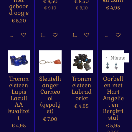
€ 8,50
€ 8,50
geboor
€ 4,95
€ 9,10
€ 9,10
d oogje
€ 5,20
Houd mij op de hoogte
In winkelwagen
In winkelwagen
Houd mij op
Nieuw
Tromm
Sleutelh
Tromm
Oorbell
elsteen
anger
elsteen
en met
Lapis
Carneo
Labrad
Hart
Lazuli
ol
oriet
Angelie
AA
(gepolij
t en
€ 4,95
kwalitei
st)
Bergkri
t
stal
€ 7,00
€ 4,95
€ 5,95