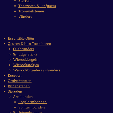
Sterren
Theezeven & - infusers
Trommelstenen
Vlinders
Essentiële Oliën
Geuren & hun Toebehoren
Oliebranders
Smudge Sticks
Wierookkegels
Wierookstokjes
Wierookbranders / -houders
Kaarsen
Orakelkaarten
Runenstenen
Sieraden
Armbanden
Kogelarmbanden
Splitarmbanden
Edelsteenhangers