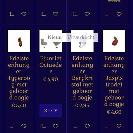
€ 7,95
In winkelwagen
In winkelwagen
In winkelwagen
Houd mij op
Nieuw
Uitverkocht
Edelste
Fluoriet
Edelste
Edelste
enhang
Octaëde
enhang
enhang
er
r
er
er
Tijgeroo
Bergkri
Jaspis
€ 4,90
g met
stal met
(rode)
geboor
geboor
met
d oogje
d oogje
geboor
d oogje
€ 5,40
€ 2,95
€ 4,60
Bekijk details
In winkelwagen
Houd mij op de hoogte
Bekijk detai