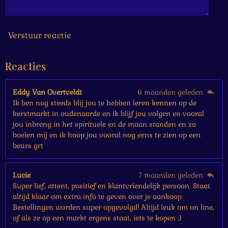
6
6
7
s
Verstuur reactie
t
e
Reacties
r
r
e
Eddy Van Overtveldt
6 maanden geleden
n
Ik ben nog steeds blij jou te hebben leren kennen op de
kerstmarkt in oudenaarde en ik blijf jou volgen en vooral
jou inbreng in het spirituele en de maan standen en zo
boeien mij en ik hoop jou vooral nog eens te zien op een
beurs grt
Lucie
7 maanden geleden
Super lief, attent, positief en klantvriendelijk persoon. Staat
altijd klaar om extra info te geven over je aankoop.
Bestellingen worden super opgevolgd! Altijd leuk om on line,
of als ze op een markt ergens staat, iets te kopen :)