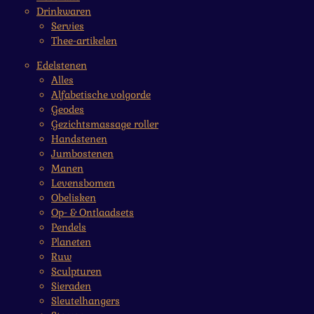
Drinkwaren
Servies
Thee-artikelen
Edelstenen
Alles
Alfabetische volgorde
Geodes
Gezichtsmassage roller
Handstenen
Jumbostenen
Manen
Levensbomen
Obelisken
Op- & Ontlaadsets
Pendels
Planeten
Ruw
Sculpturen
Sieraden
Sleutelhangers