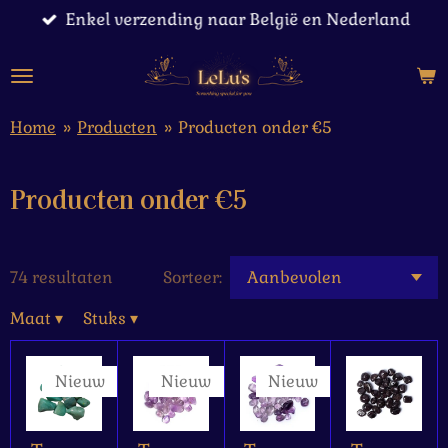
Enkel verzending naar België en Nederland
Ga
direct
naar
de
hoofdinhoud
Home
»
Producten
»
Producten onder €5
Producten onder €5
74 resultaten
Sorteer:
Maat
▾
Stuks
▾
Nieuw
Nieuw
Nieuw