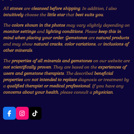
All
stones
are
cleansed before shipping
. In addition, I also
intuitively
choose the
little star
that
best suits you
.
The
colors shown in the photos
may vary slightly depending on
monitor settings
and
lighting conditions
. Please
keep this in
mind when placing your order
.
Gemstones
are
natural products
and may show
natural cracks
,
color variations
, or
inclusions of
other minerals
.
The
properties of all minerals and gemstones
on our website are
not scientifically proven
. They are based on the
experiences of
users and gemstone therapists
. The described
beneficial
properties
are
not intended to replace
diagnosis or treatment by
a
qualified therapist or medical professional
. If you have any
concerns about your health
, please consult a
physician
.
F
I
T
a
n
i
c
s
k
e
t
T