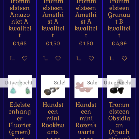
Tromm
Tromm
Tromm
Tromm
elsteen
elsteen
elsteen
elsteen
Amazo
Amethi
Amethi
Granaa
niet A
st A
st A
t B
kwalitei
kwalitei
kwalitei
kwalitei
t
t
t
t
€ 1,65
€ 1,50
€ 1,50
€ 4,99
In winkelwagen
In winkelwagen
In winkelwagen
In winkelw
Uitverkocht
Sale!
Sale!
Uitverkocht
Edelste
Handst
Handst
Tromm
enhang
een
een
elsteen
er
mini
mini
Obsidia
Fluoriet
Rookkw
Rozenk
an
(groen)
arts
warts
(Apach
met
etraan)