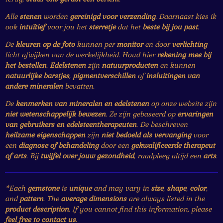
Alle
stenen
worden
gereinigd voor verzending
. Daarnaast kies ik
ook
intuïtief
voor jou het
sterretje
dat het
beste bij jou past
.
De
kleuren op de foto
kunnen per
monitor
en door
verlichting
licht afwijken van de werkelijkheid. Houd hier
rekening mee bij
het bestellen
.
Edelstenen
zijn
natuurproducten
en kunnen
natuurlijke barstjes
,
pigmentverschillen
of
insluitingen van
andere mineralen
bevatten.
De
kenmerken van mineralen en edelstenen
op onze website zijn
niet wetenschappelijk bewezen
. Ze zijn gebaseerd op
ervaringen
van gebruikers en edelsteentherapeuten
. De beschreven
heilzame eigenschappen
zijn
niet bedoeld als vervanging
voor
een
diagnose of behandeling
door een
gekwalificeerde therapeut
of arts
. Bij
twijfel over jouw gezondheid
, raadpleeg altijd een
arts
.
*Each
gemstone
is
unique
and may vary in
size
,
shape
,
color
,
and
pattern
. The
average dimensions
are always listed in the
product description
. If you cannot find this information, please
feel free to contact us
.