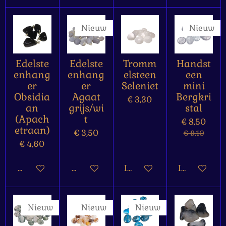
Nieuw
Nieuw
Edelste
Edelste
Tromm
Handst
enhang
enhang
elsteen
een
er
er
Seleniet
mini
Obsidia
Agaat
Bergkri
€ 3,30
an
grijs/wi
stal
(Apach
t
€ 8,50
etraan)
€ 3,50
€ 9,10
€ 4,60
Bekijk details
Bekijk details
In winkelwagen
In winkelw
Nieuw
Nieuw
Nieuw