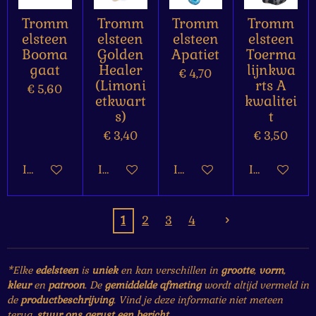
Tromm
Tromm
Tromm
Tromm
elsteen
elsteen
elsteen
elsteen
Booma
Golden
Apatiet
Toerma
gaat
Healer
lijnkwa
€ 4,70
(Limoni
rts A
€ 5,60
etkwart
kwalitei
s)
t
€ 3,40
€ 3,50
In winkelwagen
In winkelwagen
In winkelwagen
In winkelw
1
2
3
4
*Elke
edelsteen
is
uniek
en kan verschillen in
grootte
,
vorm
,
kleur
en
patroon
. De
gemiddelde afmeting
wordt altijd vermeld in
de
productbeschrijving
. Vind je deze informatie niet meteen
terug,
stuur ons gerust een bericht
.