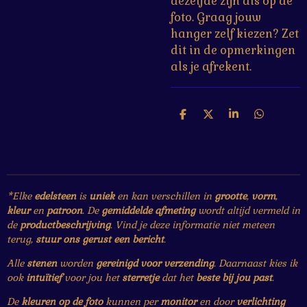
dezelfde zijn als op de
foto. Graag jouw
hanger zelf kiezen? Zet
dit in de opmerkingen
als je afrekent.
D
D
S
D
e
e
h
e
l
e
a
l
e
l
r
e
n
e
n
*Elke
edelsteen
is
uniek
en kan verschillen in
grootte
,
vorm
,
kleur
en
patroon
. De
gemiddelde afmeting
wordt altijd vermeld in
de
productbeschrijving
. Vind je deze informatie niet meteen
terug,
stuur ons gerust een bericht
.
Alle
stenen
worden
gereinigd voor verzending
. Daarnaast kies ik
ook
intuïtief
voor jou het
sterretje
dat het
beste bij jou past
.
De
kleuren op de foto
kunnen per
monitor
en door
verlichting