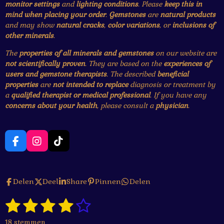
monitor settings
and
lighting conditions
. Please
keep this in
mind when placing your order
.
Gemstones
are
natural products
and may show
natural cracks
,
color variations
, or
inclusions of
other minerals
.
The
properties of all minerals and gemstones
on our website are
not scientifically proven
. They are based on the
experiences of
users and gemstone therapists
. The described
beneficial
properties
are
not intended to replace
diagnosis or treatment by
a
qualified therapist or medical professional
. If you have any
concerns about your health
, please consult a
physician
.
F
I
T
a
n
i
c
s
k
e
t
T
Delen
Deel
Share
Pinnen
Delen
b
a
o
o
g
k
1
2
3
4
5
o
r
S
R
k
a
t
a
s
s
s
s
s
e
m
18 stemmen
t