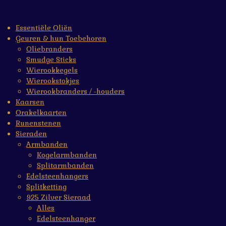
Essentiële Oliën
Geuren & hun Toebehoren
Oliebranders
Smudge Sticks
Wierookkegels
Wierookstokjes
Wierookbranders / -houders
Kaarsen
Orakelkaarten
Runenstenen
Sieraden
Armbanden
Kogelarmbanden
Splitarmbanden
Edelsteenhangers
Splitketting
925 Zilver Sieraad
Alles
Edelsteenhanger