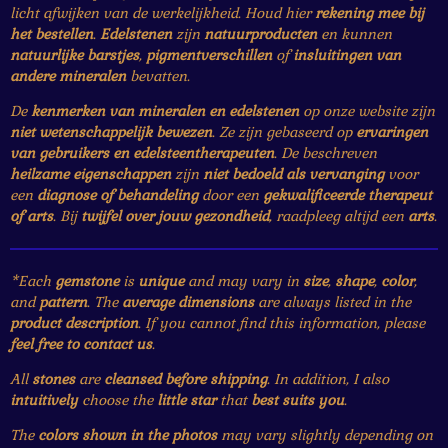
licht afwijken van de werkelijkheid. Houd hier
rekening mee bij
het bestellen
.
Edelstenen
zijn
natuurproducten
en kunnen
natuurlijke barstjes
,
pigmentverschillen
of
insluitingen van
andere mineralen
bevatten.
De
kenmerken van mineralen en edelstenen
op onze website zijn
niet wetenschappelijk bewezen
. Ze zijn gebaseerd op
ervaringen
van gebruikers en edelsteentherapeuten
. De beschreven
heilzame eigenschappen
zijn
niet bedoeld als vervanging
voor
een
diagnose of behandeling
door een
gekwalificeerde therapeut
of arts
. Bij
twijfel over jouw gezondheid
, raadpleeg altijd een
arts
.
*Each
gemstone
is
unique
and may vary in
size
,
shape
,
color
,
and
pattern
. The
average dimensions
are always listed in the
product description
. If you cannot find this information, please
feel free to contact us
.
All
stones
are
cleansed before shipping
. In addition, I also
intuitively
choose the
little star
that
best suits you
.
The
colors shown in the photos
may vary slightly depending on