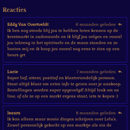
e
Reacties
r
r
e
Eddy Van Overtveldt
6 maanden geleden
n
Ik ben nog steeds blij jou te hebben leren kennen op de
kerstmarkt in oudenaarde en ik blijf jou volgen en vooral
jou inbreng in het spirituele en de maan standen en zo
boeien mij en ik hoop jou vooral nog eens te zien op een
beurs grt
Lucie
7 maanden geleden
Super lief, attent, positief en klantvriendelijk persoon.
Staat altijd klaar om extra info te geven over je aankoop.
Bestellingen worden super opgevolgd! Altijd leuk om on
line, of als ze op een markt ergens staat, iets te kopen :)
Isaura
8 maanden geleden
Ik kan alleen maar mooie dingen schrijven over Lelu's.
Zowel persoonlijk gekocht op een marktje als via de