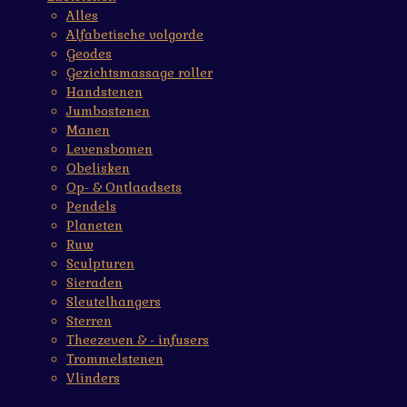
Alles
Alfabetische volgorde
Geodes
Gezichtsmassage roller
Handstenen
Jumbostenen
Manen
Levensbomen
Obelisken
Op- & Ontlaadsets
Pendels
Planeten
Ruw
Sculpturen
Sieraden
Sleutelhangers
Sterren
Theezeven & - infusers
Trommelstenen
Vlinders