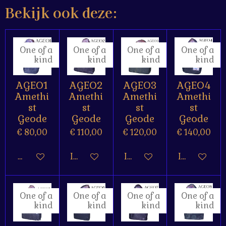
Bekijk ook deze:
One of a
One of a
One of a
One of a
kind
kind
kind
kind
AGEO1
AGEO2
AGEO3
AGEO4
Amethi
Amethi
Amethi
Amethi
st
st
st
st
Geode
Geode
Geode
Geode
€ 80,00
€ 110,00
€ 120,00
€ 140,00
Houd mij op de hoogte
In winkelwagen
In winkelwagen
In winkelw
One of a
One of a
One of a
One of a
kind
kind
kind
kind