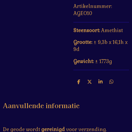
Artikelnummer:
AGEO10
Steensoort:
Amethist
Grootte:
±
9,3b x 16,1h x
9d
Gewicht:
± 1773g
D
D
S
D
e
e
h
e
l
e
a
l
e
l
r
e
Aanvullende informatie
n
e
n
De geode wordt
gereinigd
voor verzending.