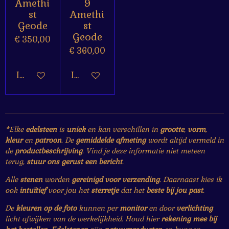
Amethi
9
st
Amethi
Geode
st
Geode
€ 350,00
€ 360,00
In winkelwagen
In winkelwagen
*Elke
edelsteen
is
uniek
en kan verschillen in
grootte
,
vorm
,
kleur
en
patroon
. De
gemiddelde afmeting
wordt altijd vermeld in
de
productbeschrijving
. Vind je deze informatie niet meteen
terug,
stuur ons gerust een bericht
.
Alle
stenen
worden
gereinigd voor verzending
. Daarnaast kies ik
ook
intuïtief
voor jou het
sterretje
dat het
beste bij jou past
.
De
kleuren op de foto
kunnen per
monitor
en door
verlichting
licht afwijken van de werkelijkheid. Houd hier
rekening mee bij