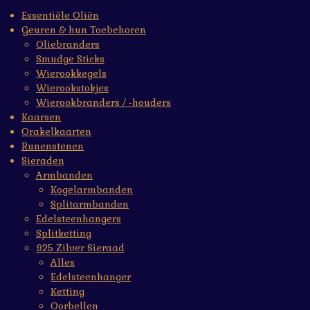
Essentiële Oliën
Geuren & hun Toebehoren
Oliebranders
Smudge Sticks
Wierookkegels
Wierookstokjes
Wierookbranders / -houders
Kaarsen
Orakelkaarten
Runenstenen
Sieraden
Armbanden
Kogelarmbanden
Splitarmbanden
Edelsteenhangers
Splitketting
925 Zilver Sieraad
Alles
Edelsteenhanger
Ketting
Oorbellen