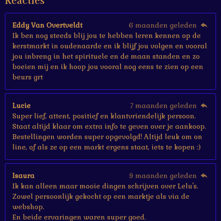
Reacties
r
r
e
Eddy Van Overtveldt
6 maanden geleden
n
Ik ben nog steeds blij jou te hebben leren kennen op de
kerstmarkt in oudenaarde en ik blijf jou volgen en vooral
jou inbreng in het spirituele en de maan standen en zo
boeien mij en ik hoop jou vooral nog eens te zien op een
beurs grt
Lucie
7 maanden geleden
Super lief, attent, positief en klantvriendelijk persoon.
Staat altijd klaar om extra info te geven over je aankoop.
Bestellingen worden super opgevolgd! Altijd leuk om on
line, of als ze op een markt ergens staat, iets te kopen :)
Isaura
9 maanden geleden
Ik kan alleen maar mooie dingen schrijven over Lelu's.
Zowel persoonlijk gekocht op een marktje als via de
webshop.
En beide ervaringen waren super goed.