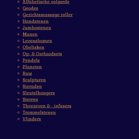
Alfabetische volgorde
Geodes
Gezichtsmassage roller
Handstenen
Jumbostenen
Manen
Levensbomen
Obelisken
Op- & Ontlaadsets
Pendels
Planeten
Ruw
Sculpturen
Sieraden
Sleutelhangers
Sterren
Theezeven & - infusers
Trommelstenen
Vlinders