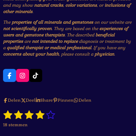
and may show
natural cracks
,
color variations
, or
inclusions of
other minerals
.
The
properties of all minerals and gemstones
on our website are
not scientifically proven
. They are based on the
experiences of
users and gemstone therapists
. The described
beneficial
properties
are
not intended to replace
diagnosis or treatment by
a
qualified therapist or medical professional
. If you have any
concerns about your health
, please consult a
physician
.
F
I
T
a
n
i
c
s
k
e
t
T
Delen
Deel
Share
Pinnen
Delen
b
a
o
o
g
k
1
2
3
4
5
o
r
S
R
k
a
t
a
s
s
s
s
s
e
m
18 stemmen
t
m
t
t
t
t
t
i
m