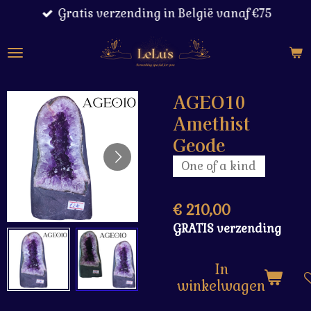
Gratis verzending in België vanaf €75
Ga
direct
naar
de
hoofdinhoud
AGEO10
Amethist
Geode
One of a kind
€ 210,00
GRATIS verzending
In
winkelwagen