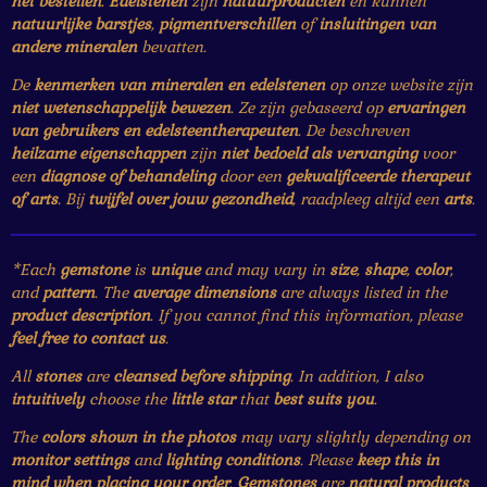
het bestellen
.
Edelstenen
zijn
natuurproducten
en kunnen
natuurlijke barstjes
,
pigmentverschillen
of
insluitingen van
andere mineralen
bevatten.
De
kenmerken van mineralen en edelstenen
op onze website zijn
niet wetenschappelijk bewezen
. Ze zijn gebaseerd op
ervaringen
van gebruikers en edelsteentherapeuten
. De beschreven
heilzame eigenschappen
zijn
niet bedoeld als vervanging
voor
een
diagnose of behandeling
door een
gekwalificeerde therapeut
of arts
. Bij
twijfel over jouw gezondheid
, raadpleeg altijd een
arts
.
*Each
gemstone
is
unique
and may vary in
size
,
shape
,
color
,
and
pattern
. The
average dimensions
are always listed in the
product description
. If you cannot find this information, please
feel free to contact us
.
All
stones
are
cleansed before shipping
. In addition, I also
intuitively
choose the
little star
that
best suits you
.
The
colors shown in the photos
may vary slightly depending on
monitor settings
and
lighting conditions
. Please
keep this in
mind when placing your order
.
Gemstones
are
natural products