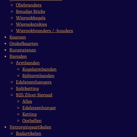
Oliebranders
Smudge Sticks
Wierookkegels
Wierookstokjes
Wierookbranders / -houders
Kaarsen
Orakelkaarten
Runenstenen
Sieraden
Armbanden
Kogelarmbanden
Splitarmbanden
Edelsteenhangers
Splitketting
925 Zilver Sieraad
Alles
Edelsteenhanger
Ketting
Oorbellen
Verzorgingsartikelen
Badartikelen