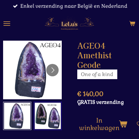
Enkel verzending naar België en Nederland
Ga
direct
naar
de
hoofdinhoud
AGEO4
Amethist
Geode
One of a kind
€ 140,00
GRATIS verzending
In
winkelwagen