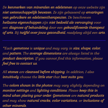
De
kenmerken van mineralen en edelstenen
op onze website zijn
niet wetenschappelijk bewezen
. Ze zijn gebaseerd op
ervaringen
van gebruikers en edelsteentherapeuten
. De beschreven
heilzame eigenschappen
zijn
niet bedoeld als vervanging
voor
een
diagnose of behandeling
door een
gekwalificeerde therapeut
of arts
. Bij
twijfel over jouw gezondheid
, raadpleeg altijd een
arts
.
*Each
gemstone
is
unique
and may vary in
size
,
shape
,
color
,
and
pattern
. The
average dimensions
are always listed in the
product description
. If you cannot find this information, please
feel free to contact us
.
All
stones
are
cleansed before shipping
. In addition, I also
intuitively
choose the
little star
that
best suits you
.
The
colors shown in the photos
may vary slightly depending on
monitor settings
and
lighting conditions
. Please
keep this in
mind when placing your order
.
Gemstones
are
natural products
and may show
natural cracks
,
color variations
, or
inclusions of
other minerals
.