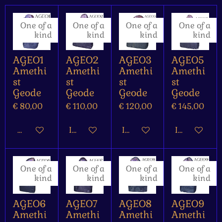
One of a
One of a
One of a
One of a
kind
kind
kind
kind
AGEO1
AGEO2
AGEO3
AGEO5
Amethi
Amethi
Amethi
Amethi
st
st
st
st
Geode
Geode
Geode
Geode
€ 80,00
€ 110,00
€ 120,00
€ 145,00
Houd mij op de hoogte
In winkelwagen
In winkelwagen
In winkelw
One of a
One of a
One of a
One of a
kind
kind
kind
kind
AGEO6
AGEO7
AGEO8
AGEO9
Amethi
Amethi
Amethi
Amethi