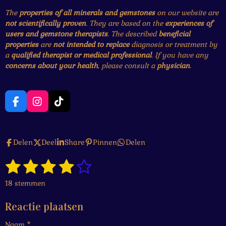
The
properties of all minerals and gemstones
on our website are
not scientifically proven
. They are based on the
experiences of
users and gemstone therapists
. The described
beneficial
properties
are
not intended to replace
diagnosis or treatment by
a
qualified therapist or medical professional
. If you have any
concerns about your health
, please consult a
physician
.
F
I
T
a
n
i
c
s
k
e
t
T
Delen
Deel
Share
Pinnen
Delen
b
a
o
o
g
k
1
2
3
4
5
o
r
S
R
k
a
t
a
s
s
s
s
s
e
m
18 stemmen
t
m
t
t
t
t
t
i
m
Reactie plaatsen
n
e
e
e
e
e
e
g
n
Naam *