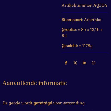
Artikelnummer:
AGEO4
Steensoort:
Amethist
Grootte:
±
8b x 13,1h x
9d
Gewicht:
±
1178g
D
D
S
D
e
e
h
e
l
e
a
l
e
l
r
e
Aanvullende informatie
n
e
n
De geode wordt
gereinigd
voor verzending.