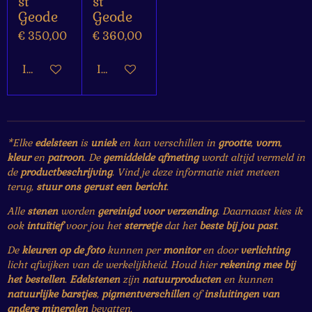
st
st
Geode
Geode
€ 350,00
€ 360,00
In winkelwagen
In winkelwagen
*Elke
edelsteen
is
uniek
en kan verschillen in
grootte
,
vorm
,
kleur
en
patroon
. De
gemiddelde afmeting
wordt altijd vermeld in
de
productbeschrijving
. Vind je deze informatie niet meteen
terug,
stuur ons gerust een bericht
.
Alle
stenen
worden
gereinigd voor verzending
. Daarnaast kies ik
ook
intuïtief
voor jou het
sterretje
dat het
beste bij jou past
.
De
kleuren op de foto
kunnen per
monitor
en door
verlichting
licht afwijken van de werkelijkheid. Houd hier
rekening mee bij
het bestellen
.
Edelstenen
zijn
natuurproducten
en kunnen
natuurlijke barstjes
,
pigmentverschillen
of
insluitingen van
andere mineralen
bevatten.