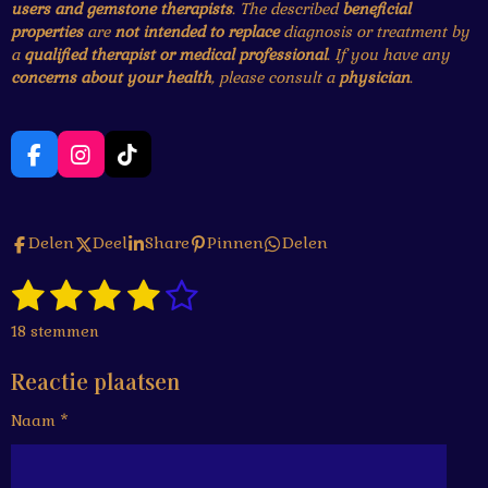
users and gemstone therapists
. The described
beneficial
properties
are
not intended to replace
diagnosis or treatment by
a
qualified therapist or medical professional
. If you have any
concerns about your health
, please consult a
physician
.
F
I
T
a
n
i
c
s
k
e
t
T
Delen
Deel
Share
Pinnen
Delen
b
a
o
o
g
k
1
2
3
4
5
o
r
S
R
k
a
t
a
s
s
s
s
s
e
m
18 stemmen
t
m
t
t
t
t
t
i
m
Reactie plaatsen
n
e
e
e
e
e
e
g
n
Naam *
r
r
r
r
r
:
4
r
r
r
r
.