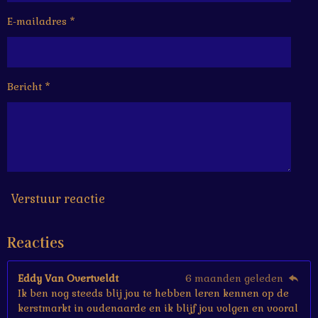
e
e
e
e
1
6
E-mailadres *
n
n
n
n
6
6
6
6
Bericht *
6
6
6
6
6
6
7
s
Verstuur reactie
t
e
Reacties
r
r
e
Eddy Van Overtveldt
6 maanden geleden
n
Ik ben nog steeds blij jou te hebben leren kennen op de
kerstmarkt in oudenaarde en ik blijf jou volgen en vooral