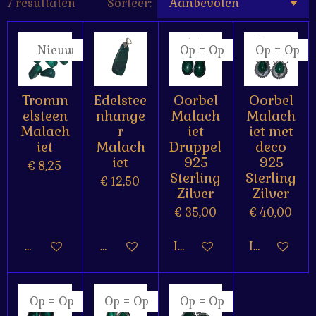
7 resultaten
Sorteer:
Nieuw
Op = Op
Op = Op
Tromm
Edelstee
Oorbel
Oorbel
elsteen
nhange
Malach
Malach
Malach
r
iet
iet met
iet
Malach
Druppel
deco
iet
925
925
€ 8,25
Sterling
Sterling
€ 12,50
Zilver
Zilver
€ 35,00
€ 40,00
Houd mij op de hoogte
Bekijk details
In winkelwagen
In winkelw
Op = Op
Op = Op
Op = Op