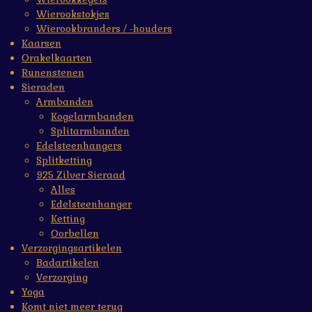
Wierookstokjes
Wierookbranders / -houders
Kaarsen
Orakelkaarten
Runenstenen
Sieraden
Armbanden
Kogelarmbanden
Splitarmbanden
Edelsteenhangers
Splitketting
925 Zilver Sieraad
Alles
Edelsteenhanger
Ketting
Oorbellen
Verzorgingsartikelen
Badartikelen
Verzorging
Yoga
Komt niet meer terug