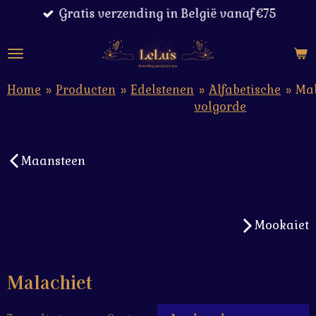
Gratis verzending in België vanaf €75
Ga
direct
naar
de
hoofdinhoud
Home
»
Producten
»
Edelstenen
»
Alfabetische
»
Mal
volgorde
Maansteen
Mookaiet
Malachiet