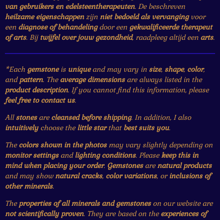
van gebruikers en edelsteentherapeuten
. De beschreven
heilzame eigenschappen
zijn
niet bedoeld als vervanging
voor
een
diagnose of behandeling
door een
gekwalificeerde therapeut
of arts
. Bij
twijfel over jouw gezondheid
, raadpleeg altijd een
arts
.
*Each
gemstone
is
unique
and may vary in
size
,
shape
,
color
,
and
pattern
. The
average dimensions
are always listed in the
product description
. If you cannot find this information, please
feel free to contact us
.
All
stones
are
cleansed before shipping
. In addition, I also
intuitively
choose the
little star
that
best suits you
.
The
colors shown in the photos
may vary slightly depending on
monitor settings
and
lighting conditions
. Please
keep this in
mind when placing your order
.
Gemstones
are
natural products
and may show
natural cracks
,
color variations
, or
inclusions of
other minerals
.
The
properties of all minerals and gemstones
on our website are
not scientifically proven
. They are based on the
experiences of