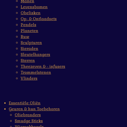
Manen
Levensbomen
Obelisken
Op- & Ontlaadsets
Pendels
Planeten
Ruw
Sculpturen
Sieraden
Sleutelhangers
Sterren
Theezeven & - infusers
Trommelstenen
Vlinders
Essentiële Oliën
Geuren & hun Toebehoren
Oliebranders
Smudge Sticks
Wierookkegels