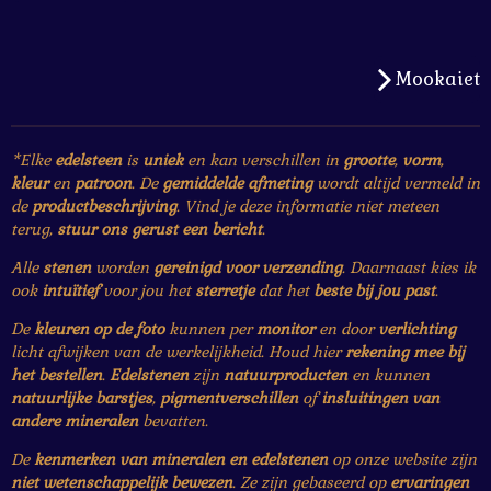
Mookaiet
*Elke
edelsteen
is
uniek
en kan verschillen in
grootte
,
vorm
,
kleur
en
patroon
. De
gemiddelde afmeting
wordt altijd vermeld in
de
productbeschrijving
. Vind je deze informatie niet meteen
terug,
stuur ons gerust een bericht
.
Alle
stenen
worden
gereinigd voor verzending
. Daarnaast kies ik
ook
intuïtief
voor jou het
sterretje
dat het
beste bij jou past
.
De
kleuren op de foto
kunnen per
monitor
en door
verlichting
licht afwijken van de werkelijkheid. Houd hier
rekening mee bij
het bestellen
.
Edelstenen
zijn
natuurproducten
en kunnen
natuurlijke barstjes
,
pigmentverschillen
of
insluitingen van
andere mineralen
bevatten.
De
kenmerken van mineralen en edelstenen
op onze website zijn
niet wetenschappelijk bewezen
. Ze zijn gebaseerd op
ervaringen