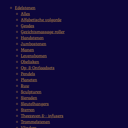
Edelstenen
Alles
Alfabetische volgorde
Geodes
Gezichtsmassage roller
Handstenen
Jumbostenen
Manen
Levensbomen
Obelisken
Op- & Ontlaadsets
Pendels
Planeten
Ruw
Sculpturen
Sieraden
Sleutelhangers
Sterren
Theezeven & - infusers
Trommelstenen
Vlinders