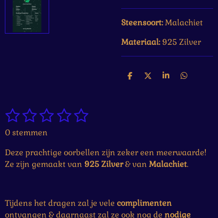
Steensoort:
Malachiet
Materiaal:
925 Zilver
D
D
S
D
e
e
h
e
l
e
a
l
e
l
r
e
1
2
3
4
5
n
e
n
S
R
t
a
s
s
s
s
s
0 stemmen
e
t
t
t
t
t
t
m
i
Deze prachtige oorbellen zijn zeker een meerwaarde!
m
e
e
e
e
e
n
e
Ze zijn gemaakt van
925 Zilver
& van
Malachiet
.
g
r
r
r
r
r
n
:
r
r
r
r
0
Tijdens het dragen zal je vele
complimenten
e
e
e
e
s
ontvangen & daarnaast zal ze ook nog de
nodige