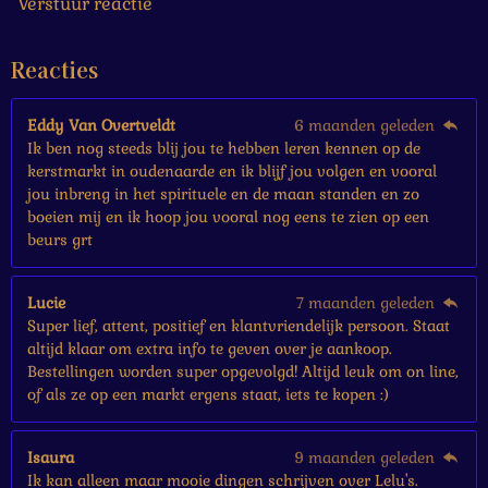
s
Verstuur reactie
t
e
Reacties
r
r
e
Eddy Van Overtveldt
6 maanden geleden
n
Ik ben nog steeds blij jou te hebben leren kennen op de
kerstmarkt in oudenaarde en ik blijf jou volgen en vooral
jou inbreng in het spirituele en de maan standen en zo
boeien mij en ik hoop jou vooral nog eens te zien op een
beurs grt
Lucie
7 maanden geleden
Super lief, attent, positief en klantvriendelijk persoon. Staat
altijd klaar om extra info te geven over je aankoop.
Bestellingen worden super opgevolgd! Altijd leuk om on line,
of als ze op een markt ergens staat, iets te kopen :)
Isaura
9 maanden geleden
Ik kan alleen maar mooie dingen schrijven over Lelu's.