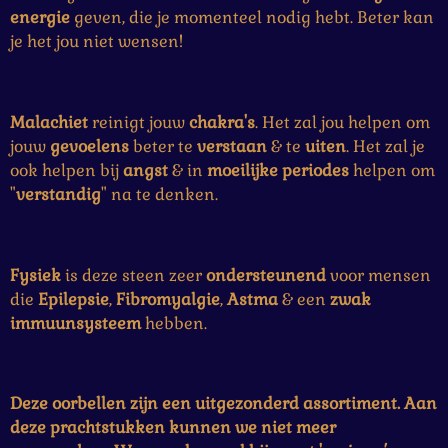
t
n
n
n
n
energie
geven, die je momenteel nodig hebt. Beter kan
e
je het jou niet wensen!
r
r
e
n
Malachiet
reinigt jouw
chakra's
. Het zal jou helpen om
jouw
gevoelens
beter te
verstaan
& te
uiten
. Het zal je
ook helpen bij
angst
& in
moeilijke
periodes
helpen om
"
verstandig
" na te denken.
Fysiek
is deze steen zeer
ondersteunend
voor mensen
die
Epilepsie
,
Fibromyalgie
,
Astma
& een
zwak
immuunsysteem
hebben.
Deze oorbellen zijn een uitgezonderd assortiment. Aan
deze prachtstukken kunnen we niet meer