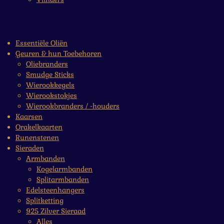
Essentiële Oliën
Geuren & hun Toebehoren
Oliebranders
Smudge Sticks
Wierookkegels
Wierookstokjes
Wierookbranders / -houders
Kaarsen
Orakelkaarten
Runenstenen
Sieraden
Armbanden
Kogelarmbanden
Splitarmbanden
Edelsteenhangers
Splitketting
925 Zilver Sieraad
Alles