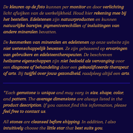
De
kleuren op de foto
kunnen per
monitor
en door
verlichting
licht afwijken van de werkelijkheid. Houd hier
rekening mee bij
het bestellen
.
Edelstenen
zijn
natuurproducten
en kunnen
natuurlijke barstjes
,
pigmentverschillen
of
insluitingen van
andere mineralen
bevatten.
De
kenmerken van mineralen en edelstenen
op onze website zijn
niet wetenschappelijk bewezen
. Ze zijn gebaseerd op
ervaringen
van gebruikers en edelsteentherapeuten
. De beschreven
heilzame eigenschappen
zijn
niet bedoeld als vervanging
voor
een
diagnose of behandeling
door een
gekwalificeerde therapeut
of arts
. Bij
twijfel over jouw gezondheid
, raadpleeg altijd een
arts
.
*Each
gemstone
is
unique
and may vary in
size
,
shape
,
color
,
and
pattern
. The
average dimensions
are always listed in the
product description
. If you cannot find this information, please
feel free to contact us
.
All
stones
are
cleansed before shipping
. In addition, I also
intuitively
choose the
little star
that
best suits you
.