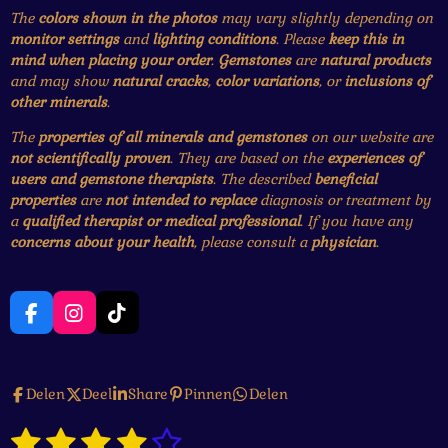
The
colors shown in the photos
may vary slightly depending on
monitor settings
and
lighting conditions
. Please
keep this in
mind when placing your order
.
Gemstones
are
natural products
and may show
natural cracks
,
color variations
, or
inclusions of
other minerals
.
The
properties of all minerals and gemstones
on our website are
not scientifically proven
. They are based on the
experiences of
users and gemstone therapists
. The described
beneficial
properties
are
not intended to replace
diagnosis or treatment by
a
qualified therapist or medical professional
. If you have any
concerns about your health
, please consult a
physician
.
F
I
T
a
n
i
c
s
k
e
t
T
Delen
Deel
Share
Pinnen
Delen
b
a
o
o
g
k
1
2
3
4
5
o
r
S
R