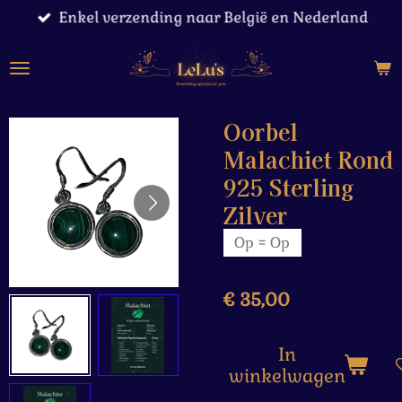
Enkel verzending naar België en Nederland
Ga
direct
naar
de
hoofdinhoud
Oorbel
Malachiet Rond
925 Sterling
Zilver
Op = Op
€ 35,00
In
winkelwagen