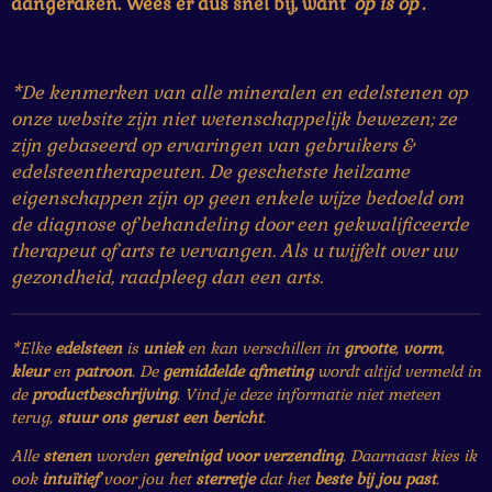
aangeraken. Wees er dus snel bij, want '
op is op'.
*De kenmerken van alle mineralen en edelstenen op
onze website zijn niet wetenschappelijk bewezen; ze
zijn gebaseerd op ervaringen van gebruikers &
edelsteentherapeuten. De geschetste heilzame
eigenschappen zijn op geen enkele wijze bedoeld om
de diagnose of behandeling door een gekwalificeerde
therapeut of arts te vervangen. Als u twijfelt over uw
gezondheid, raadpleeg dan een arts.
*Elke
edelsteen
is
uniek
en kan verschillen in
grootte
,
vorm
,
kleur
en
patroon
. De
gemiddelde afmeting
wordt altijd vermeld in
de
productbeschrijving
. Vind je deze informatie niet meteen
terug,
stuur ons gerust een bericht
.
Alle
stenen
worden
gereinigd voor verzending
. Daarnaast kies ik
ook
intuïtief
voor jou het
sterretje
dat het
beste bij jou past
.