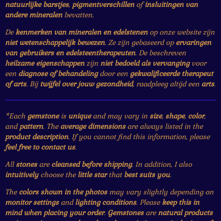
natuurlijke barstjes
,
pigmentverschillen
of
insluitingen van
andere mineralen
bevatten.
De
kenmerken van mineralen en edelstenen
op onze website zijn
niet wetenschappelijk bewezen
. Ze zijn gebaseerd op
ervaringen
van gebruikers en edelsteentherapeuten
. De beschreven
heilzame eigenschappen
zijn
niet bedoeld als vervanging
voor
een
diagnose of behandeling
door een
gekwalificeerde therapeut
of arts
. Bij
twijfel over jouw gezondheid
, raadpleeg altijd een
arts
.
*Each
gemstone
is
unique
and may vary in
size
,
shape
,
color
,
and
pattern
. The
average dimensions
are always listed in the
product description
. If you cannot find this information, please
feel free to contact us
.
All
stones
are
cleansed before shipping
. In addition, I also
intuitively
choose the
little star
that
best suits you
.
The
colors shown in the photos
may vary slightly depending on
monitor settings
and
lighting conditions
. Please
keep this in
mind when placing your order
.
Gemstones
are
natural products