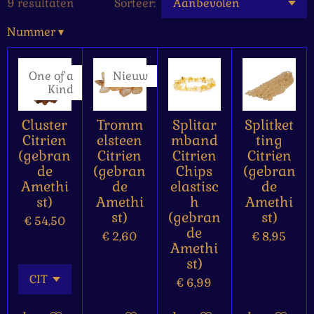
9 resultaten
Sorteer:
Nummer
▾
One of a
Nieuw
Kind
Cluster
Tromm
Splitar
Splitket
Citrien
elsteen
mband
ting
(gebran
Citrien
Citrien
Citrien
de
(gebran
Chips
(gebran
Amethi
de
elastisc
de
st)
Amethi
h
Amethi
st)
(gebran
st)
€ 54,50
de
€ 2,60
€ 8,95
Amethi
st)
€ 6,99