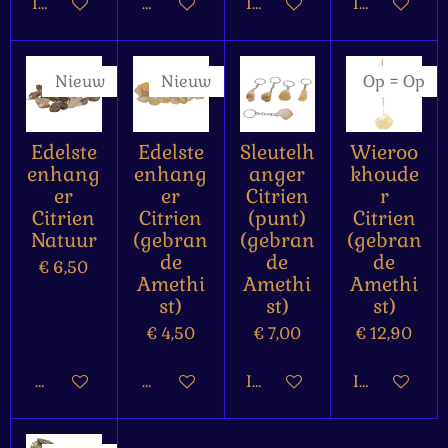
In winkelwagen
Houd mij op de hoogte
In winkelwagen
In winkelw
Nieuw
Nieuw
Op = Op
Edelste
Edelste
Sleutelh
Wieroo
enhang
enhang
anger
khoude
er
er
Citrien
r
Citrien
Citrien
(punt)
Citrien
Natuur
(gebran
(gebran
(gebran
de
de
de
€ 6,50
Amethi
Amethi
Amethi
st)
st)
st)
€ 4,50
€ 7,00
€ 12,90
Houd mij op de hoogte
Bekijk details
In winkelwagen
In winkelw