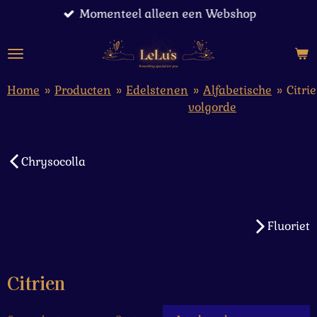
Momenteel alleen een Webshop
Ga
direct
naar
de
hoofdinhoud
Home
»
Producten
»
Edelstenen
»
Alfabetische
»
Citri
volgorde
Chrysocolla
Fluoriet
Citrien