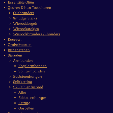
Essentiële Oliën
Geuren & hun Toebehoren
Oliebranders
Smudge Sticks
Wierookkegels
Wierookstokjes
Wierookbranders / -houders
Kaarsen
Orakelkaarten
Runenstenen
Sieraden
Armbanden
Kogelarmbanden
Splitarmbanden
Edelsteenhangers
Splitketting
925 Zilver Sieraad
Alles
Edelsteenhanger
Ketting
Oorbellen