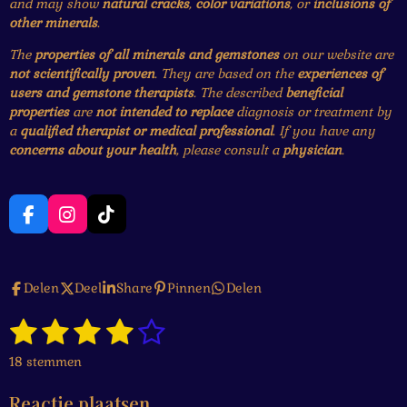
and may show
natural cracks
,
color variations
, or
inclusions of
other minerals
.
The
properties of all minerals and gemstones
on our website are
not scientifically proven
. They are based on the
experiences of
users and gemstone therapists
. The described
beneficial
properties
are
not intended to replace
diagnosis or treatment by
a
qualified therapist or medical professional
. If you have any
concerns about your health
, please consult a
physician
.
F
I
T
a
n
i
c
s
k
e
t
T
Delen
Deel
Share
Pinnen
Delen
b
a
o
o
g
k
1
2
3
4
5
o
r
S
R
k
a
t
a
s
s
s
s
s
e
m
18 stemmen
t
m
t
t
t
t
t
i
m
Reactie plaatsen
n
e