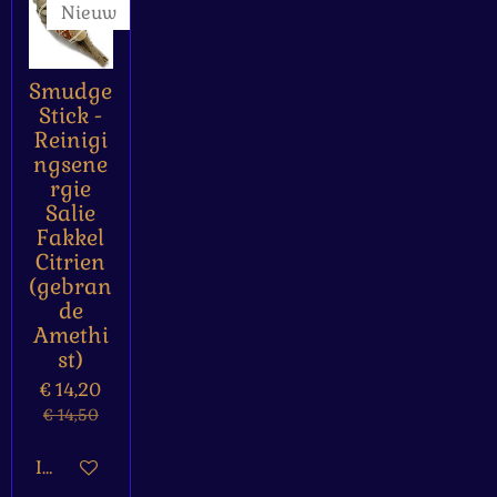
Nieuw
Smudge
Stick -
Reinigi
ngsene
rgie
Salie
Fakkel
Citrien
(gebran
de
Amethi
st)
€ 14,20
€ 14,50
In winkelwagen