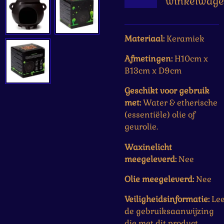
winkelwag
Materiaal:
Keramiek
Afmetingen:
H10cm x
B13cm x D9cm
Geschikt voor gebruik
met:
Water & etherische
(essentiële) olie of
geurolie.
Waxinelicht
meegeleverd:
Nee
Olie meegeleverd:
Nee
Veiligheidsinformatie:
Le
de gebruiksaanwijzing
die met dit product