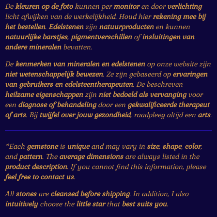
De
kleuren op de foto
kunnen per
monitor
en door
verlichting
licht afwijken van de werkelijkheid. Houd hier
rekening mee bij
het bestellen
.
Edelstenen
zijn
natuurproducten
en kunnen
natuurlijke barstjes
,
pigmentverschillen
of
insluitingen van
andere mineralen
bevatten.
De
kenmerken van mineralen en edelstenen
op onze website zijn
niet wetenschappelijk bewezen
. Ze zijn gebaseerd op
ervaringen
van gebruikers en edelsteentherapeuten
. De beschreven
heilzame eigenschappen
zijn
niet bedoeld als vervanging
voor
een
diagnose of behandeling
door een
gekwalificeerde therapeut
of arts
. Bij
twijfel over jouw gezondheid
, raadpleeg altijd een
arts
.
*Each
gemstone
is
unique
and may vary in
size
,
shape
,
color
,
and
pattern
. The
average dimensions
are always listed in the
product description
. If you cannot find this information, please
feel free to contact us
.
All
stones
are
cleansed before shipping
. In addition, I also
intuitively
choose the
little star
that
best suits you
.