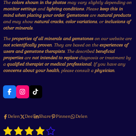
The
colors shown in the photos
may vary slightly depending on
monitor settings
and
lighting conditions
. Please
keep this in
mind when placing your order
.
Gemstones
are
natural products
and may show
natural cracks
,
color variations
, or
inclusions of
other minerals
.
The
properties of all minerals and gemstones
on our website are
not scientifically proven
. They are based on the
experiences of
users and gemstone therapists
. The described
beneficial
properties
are
not intended to replace
diagnosis or treatment by
a
qualified therapist or medical professional
. If you have any
concerns about your health
, please consult a
physician
.
F
I
T
a
n
i
c
s
k
e
t
T
Delen
Deel
Share
Pinnen
Delen
b
a
o
o
g
k
1
2
3
4
5
o
r
S
R
k
a
t
a