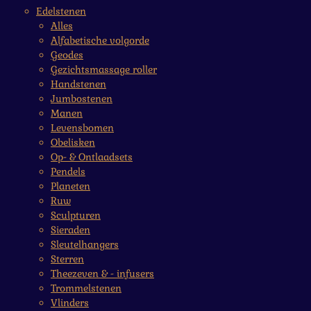
Edelstenen
Alles
Alfabetische volgorde
Geodes
Gezichtsmassage roller
Handstenen
Jumbostenen
Manen
Levensbomen
Obelisken
Op- & Ontlaadsets
Pendels
Planeten
Ruw
Sculpturen
Sieraden
Sleutelhangers
Sterren
Theezeven & - infusers
Trommelstenen
Vlinders