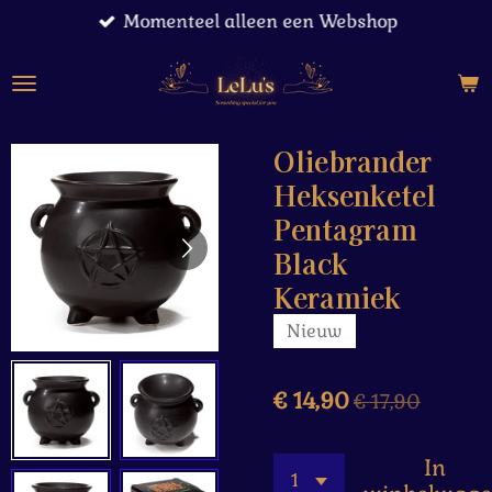
Momenteel alleen een Webshop
Ga
direct
naar
de
hoofdinhoud
Oliebrander
Heksenketel
Pentagram
Black
Keramiek
Nieuw
€ 14,90
€ 17,90
In