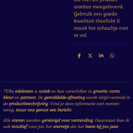
worden meegeleverd.
Gebruik een goede
kwaliteit theelicht &
maak het schaaltje niet
te vol.
D
D
S
D
e
e
h
e
l
e
a
l
e
l
r
e
n
e
n
*Elke
edelsteen
is
uniek
en kan verschillen in
grootte
,
vorm
,
kleur
en
patroon
. De
gemiddelde afmeting
wordt altijd vermeld in
de
productbeschrijving
. Vind je deze informatie niet meteen
terug,
stuur ons gerust een bericht
.
Alle
stenen
worden
gereinigd voor verzending
. Daarnaast kies ik
ook
intuïtief
voor jou het
sterretje
dat het
beste bij jou past
.