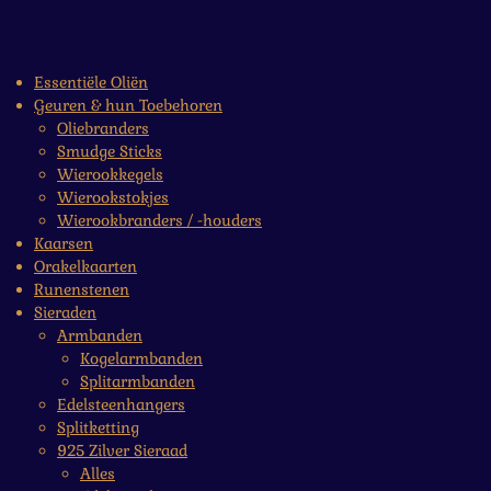
Essentiële Oliën
Geuren & hun Toebehoren
Oliebranders
Smudge Sticks
Wierookkegels
Wierookstokjes
Wierookbranders / -houders
Kaarsen
Orakelkaarten
Runenstenen
Sieraden
Armbanden
Kogelarmbanden
Splitarmbanden
Edelsteenhangers
Splitketting
925 Zilver Sieraad
Alles