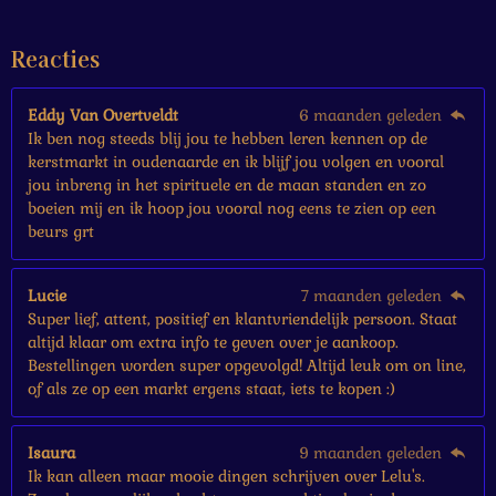
t
e
Reacties
r
r
e
Eddy Van Overtveldt
6 maanden geleden
n
Ik ben nog steeds blij jou te hebben leren kennen op de
kerstmarkt in oudenaarde en ik blijf jou volgen en vooral
jou inbreng in het spirituele en de maan standen en zo
boeien mij en ik hoop jou vooral nog eens te zien op een
beurs grt
Lucie
7 maanden geleden
Super lief, attent, positief en klantvriendelijk persoon. Staat
altijd klaar om extra info te geven over je aankoop.
Bestellingen worden super opgevolgd! Altijd leuk om on line,
of als ze op een markt ergens staat, iets te kopen :)
Isaura
9 maanden geleden
Ik kan alleen maar mooie dingen schrijven over Lelu's.