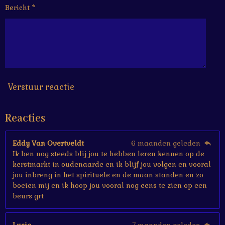
6
Bericht *
6
6
6
6
6
6
7
s
Verstuur reactie
t
e
Reacties
r
r
e
Eddy Van Overtveldt
6 maanden geleden
n
Ik ben nog steeds blij jou te hebben leren kennen op de
kerstmarkt in oudenaarde en ik blijf jou volgen en vooral
jou inbreng in het spirituele en de maan standen en zo
boeien mij en ik hoop jou vooral nog eens te zien op een
beurs grt