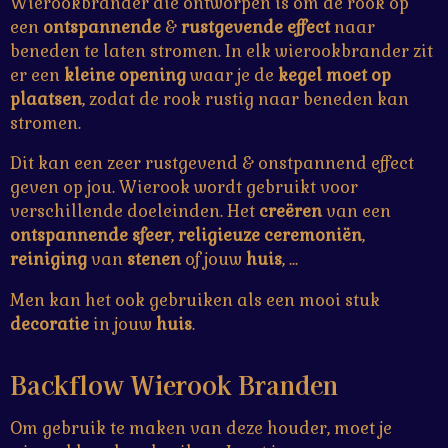
Wierookbrander die ontworpen is om de rook op
een
ontspannende
&
rustgevende effect
naar
beneden te laten stromen. In elk wierookbrander zit
er een
kleine opening
waar je de
kegel moet op
plaatsen
, zodat de rook rustig naar beneden kan
stromen.
Dit kan een zeer rustgevend & onstpannend effect
geven op jou. Wierook wordt gebruikt voor
verschillende doeleinden. Het
creëren
van een
ontspannende sfeer
,
religieuze ceremoniën
,
reiniging
van
stenen
of jouw
huis
, ...
Men kan het ook gebruiken als een mooi stuk
decoratie
in jouw
huis
.
Backflow Wierook Branden
Om gebruik te maken van deze houder, moet je