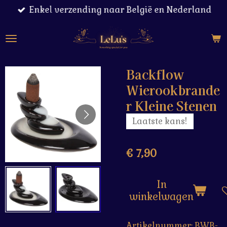
Enkel verzending naar België en Nederland
Ga
direct
naar
de
hoofdinhoud
Backflow
Wierookbrande
r Kleine Stenen
Laatste kans!
€ 7,90
In
winkelwagen
Artikelnummer:
BWB-