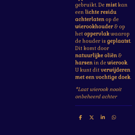
gebruikt. De
mist
kan
een
lichte
residu
achterlaten
op de
wierookhouder
& op
het
oppervlak
waarop
de houder is
geplaatst
.
Dit komt door
natuurlijke oliën
&
harsen
in de
wierook
.
U kunt dit
verwijderen
met een vochtige doek
.
*Laat wierook nooit
onbeheerd achter
D
D
S
D
e
e
h
e
l
e
a
l
e
l
r
e