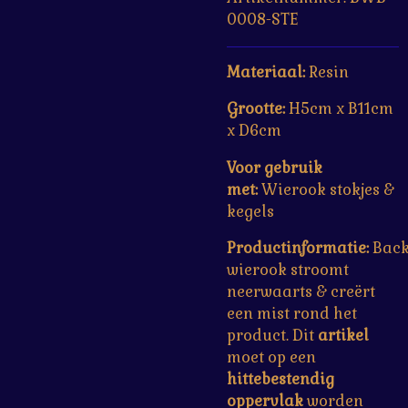
0008-STE
Materiaal:
Resin
Grootte:
H5cm x B
11cm
x D6cm
Voor gebruik
met:
Wierook stokjes &
kegels
Productinformatie:
Back
wierook stroomt
neerwaarts & creërt
een mist rond het
product. Dit
artikel
moet op een
hittebestendig
oppervlak
worden