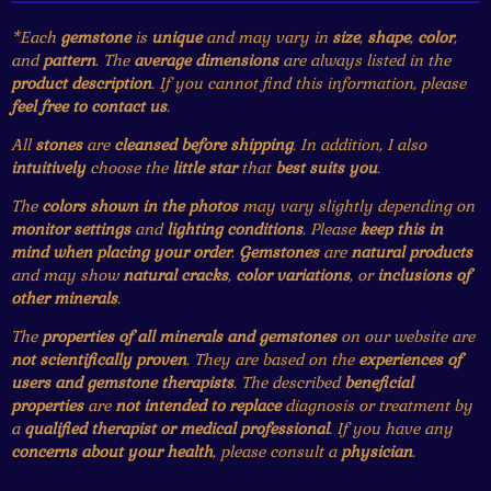
*Each
gemstone
is
unique
and may vary in
size
,
shape
,
color
,
and
pattern
. The
average dimensions
are always listed in the
product description
. If you cannot find this information, please
feel free to contact us
.
All
stones
are
cleansed before shipping
. In addition, I also
intuitively
choose the
little star
that
best suits you
.
The
colors shown in the photos
may vary slightly depending on
monitor settings
and
lighting conditions
. Please
keep this in
mind when placing your order
.
Gemstones
are
natural products
and may show
natural cracks
,
color variations
, or
inclusions of
other minerals
.
The
properties of all minerals and gemstones
on our website are
not scientifically proven
. They are based on the
experiences of
users and gemstone therapists
. The described
beneficial
properties
are
not intended to replace
diagnosis or treatment by
a
qualified therapist or medical professional
. If you have any
concerns about your health
, please consult a
physician
.