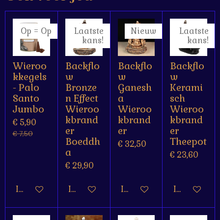
Op = Op
Laatste
Nieuw
Laatste
kans!
kans!
Wieroo
Backflo
Backflo
Backflo
kkegels
w
w
w
- Palo
Bronze
Ganesh
Kerami
Santo
n Effect
a
sch
Jumbo
Wieroo
Wieroo
Wieroo
kbrand
kbrand
kbrand
€ 5,90
er
er
er
€ 7,50
Boeddh
Theepot
€ 32,50
a
€ 23,60
€ 29,90
In winkelwagen
In winkelwagen
In winkelwagen
In winkelw