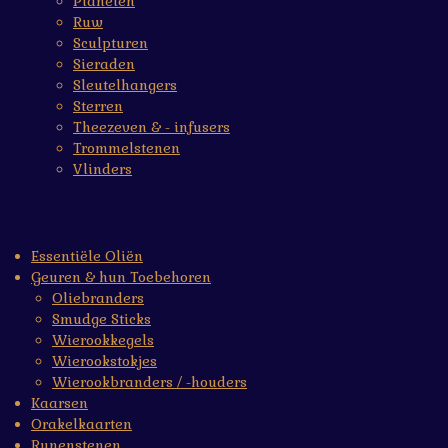
Planeten
Ruw
Sculpturen
Sieraden
Sleutelhangers
Sterren
Theezeven & - infusers
Trommelstenen
Vlinders
Essentiële Oliën
Geuren & hun Toebehoren
Oliebranders
Smudge Sticks
Wierookkegels
Wierookstokjes
Wierookbranders / -houders
Kaarsen
Orakelkaarten
Runenstenen