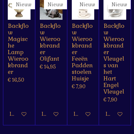
Nieuw
Nieuw
Nieuw
Nieuw
Backflo
Backflo
Backflo
Backflo
w
w
w
w
Magisc
Wieroo
Wieroo
Wieroo
he
kbrand
kbrand
kbrand
Lamp
er
er
er
Wieroo
Olifant
Feeën
Vleugel
kbrand
Padden
s van
€ 14,95
er
stoelen
het
Huisje
Hart
€ 16,50
Engel
€ 7,90
Vleugel
€ 7,90
In winkelwagen
In winkelwagen
In winkelwagen
In winkelw