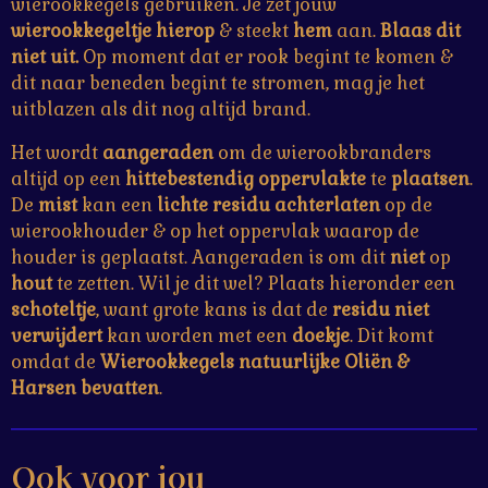
wierookkegels gebruiken. Je zet jouw
wierookkegeltje
hierop
& steekt
hem
aan.
Blaas dit
niet uit.
Op moment dat er rook begint te komen &
dit naar beneden begint te stromen, mag je het
uitblazen als dit nog altijd brand.
Het wordt
aangeraden
om de wierookbranders
altijd op een
hittebestendig
oppervlakte
te
plaatsen
.
De
mist
kan een
lichte residu achterlaten
op de
wierookhouder & op het oppervlak waarop de
houder is geplaatst. Aangeraden is om dit
niet
op
hout
te zetten. Wil je dit wel? Plaats hieronder een
schoteltje
, want grote kans is dat de
residu niet
verwijdert
kan worden met een
doekje
. Dit komt
omdat de
Wierookkegels
natuurlijke Oliën &
Harsen bevatten
.
Ook voor jou