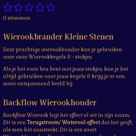
1
2
3
4
5
n
e
n
S
R
t
a
s
s
s
s
s
0 stemmen
e
t
t
t
t
t
t
m
i
m
e
e
e
e
e
Wierookbrander Kleine Stenen
n
e
g
r
r
r
r
r
n
Deze prachtige wierookhouder kan je gebruiken
:
r
r
r
r
voor onze Wierookkegels & - stokjes.
0
e
e
e
e
s
Als je het even beu bent met jouw stokjes, kan je het
t
n
n
n
n
altijd gebruiken voor jouw kegels & krijg je er een
e
mooi ontspannend beeld bij.
r
r
Backflow Wierookhouder
e
n
Backflow Wierook legt het effect al uit in zijn naam.
Dit is een
Terugstroom/ Waterval effect
dat het geeft,
als men het aansteekt. Dit is een soort