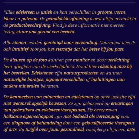
*Elke
edelsteen
is
uniek
en kan verschillen in
grootte
,
vorm
,
kleur
en
patroon
. De
gemiddelde afmeting
wordt altijd vermeld in
de
productbeschrijving
. Vind je deze informatie niet meteen
terug,
stuur ons gerust een bericht
.
Alle
stenen
worden
gereinigd voor verzending
. Daarnaast kies ik
ook
intuïtief
voor jou het
sterretje
dat het
beste bij jou past
.
De
kleuren op de foto
kunnen per
monitor
en door
verlichting
licht afwijken van de werkelijkheid. Houd hier
rekening mee bij
het bestellen
.
Edelstenen
zijn
natuurproducten
en kunnen
natuurlijke barstjes
,
pigmentverschillen
of
insluitingen van
andere mineralen
bevatten.
De
kenmerken van mineralen en edelstenen
op onze website zijn
niet wetenschappelijk bewezen
. Ze zijn gebaseerd op
ervaringen
van gebruikers en edelsteentherapeuten
. De beschreven
heilzame eigenschappen
zijn
niet bedoeld als vervanging
voor
een
diagnose of behandeling
door een
gekwalificeerde therapeut
of arts
. Bij
twijfel over jouw gezondheid
, raadpleeg altijd een
arts
.