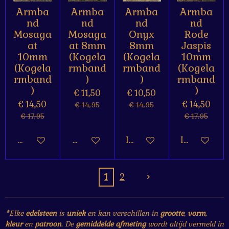
Armba
Armba
Armba
Armba
nd
nd
nd
nd
Mosaga
Mosaga
Onyx
Rode
at
at 8mm
8mm
Jaspis
10mm
(Kogela
(Kogela
10mm
(Kogela
rmband
rmband
(Kogela
rmband
)
)
rmband
)
)
€ 11,50
€ 10,50
€ 14,50
€ 14,50
€ 14,95
€ 14,95
€ 17,95
€ 17,95
Houd mij op de hoogte
Houd mij op de hoogte
In winkelwagen
In winkelw
1
2
*Elke
edelsteen
is
uniek
en kan verschillen in
grootte
,
vorm
,
kleur
en
patroon
. De
gemiddelde afmeting
wordt altijd vermeld in