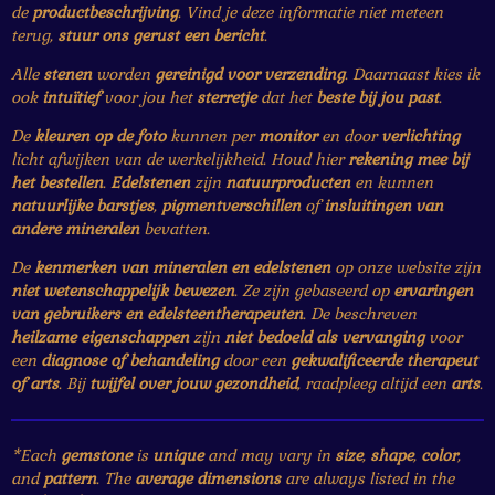
de
productbeschrijving
. Vind je deze informatie niet meteen
terug,
stuur ons gerust een bericht
.
Alle
stenen
worden
gereinigd voor verzending
. Daarnaast kies ik
ook
intuïtief
voor jou het
sterretje
dat het
beste bij jou past
.
De
kleuren op de foto
kunnen per
monitor
en door
verlichting
licht afwijken van de werkelijkheid. Houd hier
rekening mee bij
het bestellen
.
Edelstenen
zijn
natuurproducten
en kunnen
natuurlijke barstjes
,
pigmentverschillen
of
insluitingen van
andere mineralen
bevatten.
De
kenmerken van mineralen en edelstenen
op onze website zijn
niet wetenschappelijk bewezen
. Ze zijn gebaseerd op
ervaringen
van gebruikers en edelsteentherapeuten
. De beschreven
heilzame eigenschappen
zijn
niet bedoeld als vervanging
voor
een
diagnose of behandeling
door een
gekwalificeerde therapeut
of arts
. Bij
twijfel over jouw gezondheid
, raadpleeg altijd een
arts
.
*Each
gemstone
is
unique
and may vary in
size
,
shape
,
color
,
and
pattern
. The
average dimensions
are always listed in the