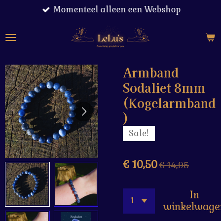
Momenteel alleen een Webshop
Ga
direct
naar
de
hoofdinhoud
Armband
Sodaliet 8mm
(Kogelarmband
)
Sale!
€ 10,50
€ 14,95
In
winkelwage