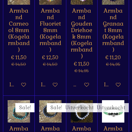
Armba
Armba
Armba
Armba
nd
nd
nd
nd
Carneo
Fluoriet
Gouden
Granaa
ol 8mm
8mm
Driehoe
t 8mm
(Kogela
(Kogela
k 8mm
(Kogela
rmband
rmband
(Kogela
rmband
)
)
rmband
)
)
€ 11,50
€ 12,50
€ 11,20
€ 11,50
€ 14,50
€ 14,50
€ 14,95
€ 14,95
In winkelwagen
In winkelwagen
Houd mij op de hoogte
In winkelw
Sale!
Sale!
Uitverkocht
Uitverkocht
Armba
Armba
Armba
Armba