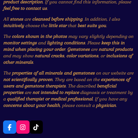
product description
. If you cannot find this information, please
feel free to contact us
.
All
stones
are
cleansed before shipping
. In addition, I also
intuitively
choose the
little star
that
best suits you
.
The
colors shown in the photos
may vary slightly depending on
monitor settings
and
lighting conditions
. Please
keep this in
mind when placing your order
.
Gemstones
are
natural products
and may show
natural cracks
,
color variations
, or
inclusions of
other minerals
.
The
properties of all minerals and gemstones
on our website are
not scientifically proven
. They are based on the
experiences of
users and gemstone therapists
. The described
beneficial
properties
are
not intended to replace
diagnosis or treatment by
a
qualified therapist or medical professional
. If you have any
concerns about your health
, please consult a
physician
.
F
I
T
a
n
i