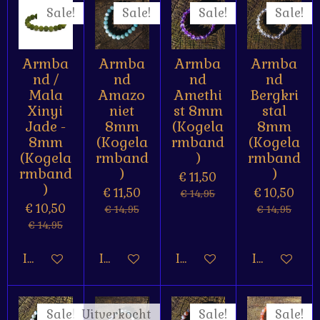
t
n
n
n
n
Sale!
Sale!
Sale!
Sale!
e
r
r
Armba
Armba
Armba
Armba
e
nd /
nd
nd
nd
n
Mala
Amazo
Amethi
Bergkri
Xinyi
niet
st 8mm
stal
Jade -
8mm
(Kogela
8mm
8mm
(Kogela
rmband
(Kogela
(Kogela
rmband
)
rmband
rmband
)
)
€ 11,50
)
€ 11,50
€ 10,50
€ 14,95
€ 10,50
€ 14,95
€ 14,95
€ 14,95
In winkelwagen
In winkelwagen
In winkelwagen
In winkelw
Sale!
Uitverkocht
Sale!
Sale!