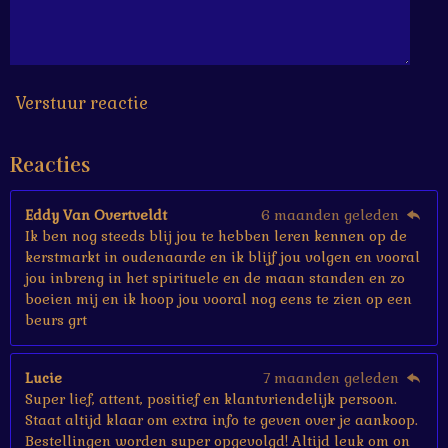
6
6
6
7
s
Verstuur reactie
t
e
Reacties
r
r
e
Eddy Van Overtveldt
6 maanden geleden
n
Ik ben nog steeds blij jou te hebben leren kennen op de
kerstmarkt in oudenaarde en ik blijf jou volgen en vooral
jou inbreng in het spirituele en de maan standen en zo
boeien mij en ik hoop jou vooral nog eens te zien op een
beurs grt
Lucie
7 maanden geleden
Super lief, attent, positief en klantvriendelijk persoon.
Staat altijd klaar om extra info te geven over je aankoop.
Bestellingen worden super opgevolgd! Altijd leuk om on