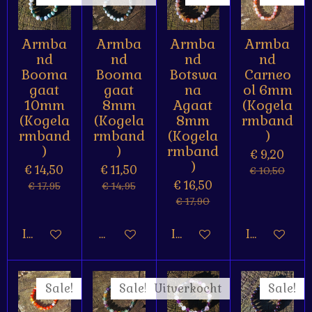
Armba
Armba
Armba
Armba
nd
nd
nd
nd
Booma
Booma
Botswa
Carneo
gaat
gaat
na
ol 6mm
10mm
8mm
Agaat
(Kogela
(Kogela
(Kogela
8mm
rmband
rmband
rmband
(Kogela
)
)
)
rmband
€ 9,20
)
€ 14,50
€ 11,50
€ 10,50
€ 16,50
€ 17,95
€ 14,95
€ 17,90
In winkelwagen
Houd mij op de hoogte
In winkelwagen
In winkelw
Sale!
Sale!
Uitverkocht
Sale!