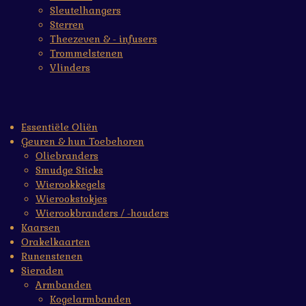
Sleutelhangers
Sterren
Theezeven & - infusers
Trommelstenen
Vlinders
Essentiële Oliën
Geuren & hun Toebehoren
Oliebranders
Smudge Sticks
Wierookkegels
Wierookstokjes
Wierookbranders / -houders
Kaarsen
Orakelkaarten
Runenstenen
Sieraden
Armbanden
Kogelarmbanden