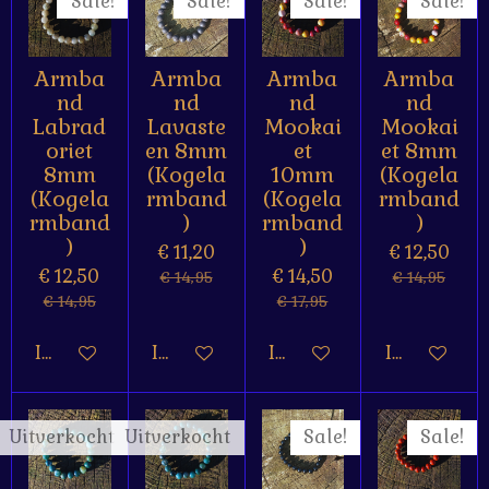
Sale!
Sale!
Sale!
Sale!
Armba
Armba
Armba
Armba
nd
nd
nd
nd
Labrad
Lavaste
Mookai
Mookai
oriet
en 8mm
et
et 8mm
8mm
(Kogela
10mm
(Kogela
(Kogela
rmband
(Kogela
rmband
rmband
)
rmband
)
)
)
€ 11,20
€ 12,50
€ 12,50
€ 14,50
€ 14,95
€ 14,95
€ 14,95
€ 17,95
In winkelwagen
In winkelwagen
In winkelwagen
In winkelw
Uitverkocht
Uitverkocht
Sale!
Sale!