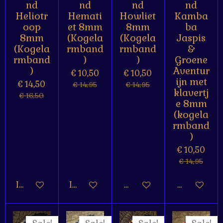
nd
nd
nd
nd
Heliotr
Hemati
Howliet
Kamba
oop
et 8mm
8mm
ba
8mm
(Kogela
(Kogela
Jaspis
(Kogela
rmband
rmband
&
rmband
)
)
Groene
)
Aventur
€ 10,50
€ 10,50
ijn met
€ 14,50
€ 14,95
€ 14,95
klavertj
€ 16,50
e 8mm
(kogela
rmband
)
€ 10,50
€ 14,95
In winkelwagen
In winkelwagen
Houd mij op de hoogte
Houd mij o