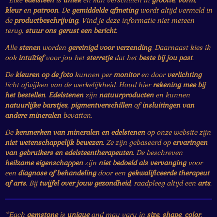
*Elke
edelsteen
is
uniek
en kan verschillen in
grootte
,
vorm
,
kleur
en
patroon
. De
gemiddelde afmeting
wordt altijd vermeld in
de
productbeschrijving
. Vind je deze informatie niet meteen
terug,
stuur ons gerust een bericht
.
Alle
stenen
worden
gereinigd voor verzending
. Daarnaast kies ik
ook
intuïtief
voor jou het
sterretje
dat het
beste bij jou past
.
De
kleuren op de foto
kunnen per
monitor
en door
verlichting
licht afwijken van de werkelijkheid. Houd hier
rekening mee bij
het bestellen
.
Edelstenen
zijn
natuurproducten
en kunnen
natuurlijke barstjes
,
pigmentverschillen
of
insluitingen van
andere mineralen
bevatten.
De
kenmerken van mineralen en edelstenen
op onze website zijn
niet wetenschappelijk bewezen
. Ze zijn gebaseerd op
ervaringen
van gebruikers en edelsteentherapeuten
. De beschreven
heilzame eigenschappen
zijn
niet bedoeld als vervanging
voor
een
diagnose of behandeling
door een
gekwalificeerde therapeut
of arts
. Bij
twijfel over jouw gezondheid
, raadpleeg altijd een
arts
.
*Each
gemstone
is
unique
and may vary in
size
,
shape
,
color
,