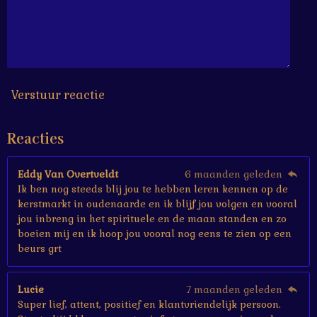
6
6
6
6
6
7
s
Verstuur reactie
t
e
Reacties
r
r
e
Eddy Van Overtveldt
6 maanden geleden
n
Ik ben nog steeds blij jou te hebben leren kennen op de
kerstmarkt in oudenaarde en ik blijf jou volgen en vooral
jou inbreng in het spirituele en de maan standen en zo
boeien mij en ik hoop jou vooral nog eens te zien op een
beurs grt
Lucie
7 maanden geleden
Super lief, attent, positief en klantvriendelijk persoon.