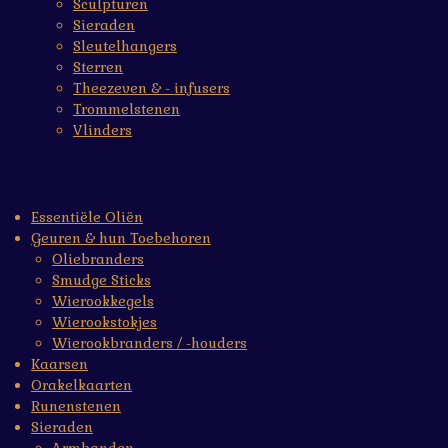
Sculpturen
Sieraden
Sleutelhangers
Sterren
Theezeven & - infusers
Trommelstenen
Vlinders
Essentiële Oliën
Geuren & hun Toebehoren
Oliebranders
Smudge Sticks
Wierookkegels
Wierookstokjes
Wierookbranders / -houders
Kaarsen
Orakelkaarten
Runenstenen
Sieraden