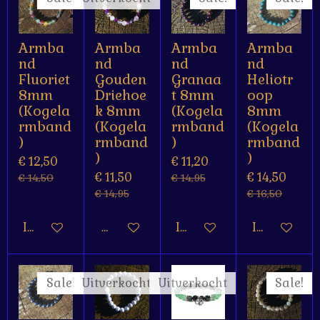
Armba
Armba
Armba
Armba
nd
nd
nd
nd
Fluoriet
Gouden
Granaa
Heliotr
8mm
Driehoe
t 8mm
oop
(Kogela
k 8mm
(Kogela
8mm
rmband
(Kogela
rmband
(Kogela
)
rmband
)
rmband
)
)
€ 12,50
€ 11,20
€ 11,50
€ 14,50
€ 14,50
€ 14,95
€ 14,95
€ 16,50
In winkelwagen
Houd mij op de hoogte
In winkelwagen
In winkelw
Sale!
Uitverkocht
Uitverkocht
Sale!