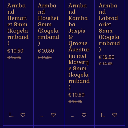
Armba
Armba
Armba
Armba
nd
nd
nd
nd
Hemati
Howliet
Kamba
Labrad
et 8mm
8mm
ba
oriet
(Kogela
(Kogela
Jaspis
8mm
rmband
rmband
&
(Kogela
)
)
Groene
rmband
Aventur
)
€ 10,50
€ 10,50
ijn met
€ 12,50
€ 14,95
€ 14,95
klavertj
€ 14,95
e 8mm
(kogela
rmband
)
€ 10,50
€ 14,95
In winkelwagen
Houd mij op de hoogte
Houd mij op de hoogte
In winkelw