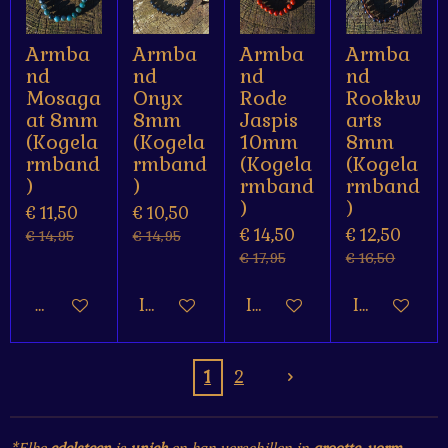
Armba
Armba
Armba
Armba
nd
nd
nd
nd
Mosaga
Onyx
Rode
Rookkw
at 8mm
8mm
Jaspis
arts
(Kogela
(Kogela
10mm
8mm
rmband
rmband
(Kogela
(Kogela
)
)
rmband
rmband
)
)
€ 11,50
€ 10,50
€ 14,50
€ 12,50
€ 14,95
€ 14,95
€ 17,95
€ 16,50
Houd mij op de hoogte
In winkelwagen
In winkelwagen
In winkelw
1
2