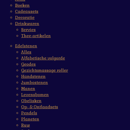
Boeken
Cadeausets
Decoratie
Drinkwaren
Servies
Thee-artikelen
Edelstenen
Alles
Alfabetische volgorde
Geodes
Gezichtsmassage roller
Handstenen
Jumbostenen
Manen
Levensbomen
Obelisken
Op- & Ontlaadsets
Pendels
Planeten
Ruw