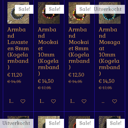
Sale!
Sale!
Sale!
Uitverkocht
Armba
Armba
Armba
Armba
nd
nd
nd
nd
Lavaste
Mookai
Mookai
Mosaga
en 8mm
et
et 8mm
at
(Kogela
10mm
(Kogela
10mm
rmband
(Kogela
rmband
(Kogela
)
rmband
)
rmband
)
)
€ 11,20
€ 12,50
€ 14,50
€ 14,50
€ 14,95
€ 14,95
€ 17,95
€ 17,95
In winkelwagen
In winkelwagen
In winkelwagen
Houd mij o
Uitverkocht
Sale!
Sale!
Sale!