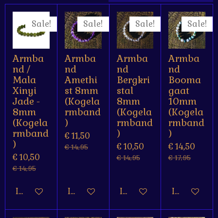
e
e
e
e
s
t
n
n
n
n
Sale!
Sale!
Sale!
Sale!
e
r
r
Armba
Armba
Armba
Armba
e
nd /
nd
nd
nd
n
Mala
Amethi
Bergkri
Booma
Xinyi
st 8mm
stal
gaat
Jade -
(Kogela
8mm
10mm
8mm
rmband
(Kogela
(Kogela
(Kogela
)
rmband
rmband
rmband
)
)
€ 11,50
)
€ 10,50
€ 14,50
€ 14,95
€ 10,50
€ 14,95
€ 17,95
€ 14,95
In winkelwagen
In winkelwagen
In winkelwagen
In winkelw