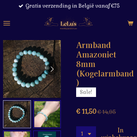
Gratis verzending in België vanaf €75
Ga
direct
naar
de
hoofdinhoud
Armband
Amazoniet
8mm
(Kogelarmband
)
Sale!
€ 11,50
€ 14,95
In