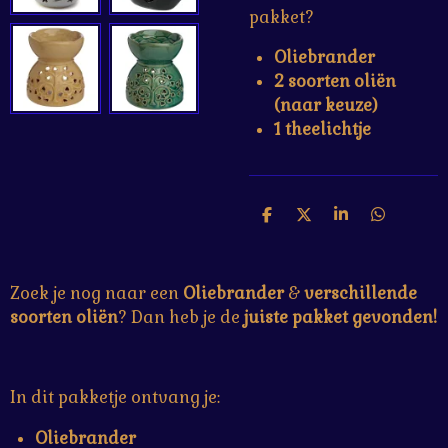
pakket?
Oliebrander
2 soorten oliën
(naar keuze)
1 theelichtje
D
D
S
D
e
e
h
e
l
e
a
l
e
l
r
e
n
e
n
Zoek je nog naar een
Oliebrander
&
verschillende
soorten oliën
? Dan heb je de
juiste pakket gevonden!
In dit pakketje ontvang je:
Oliebrander