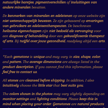
natuurlijke barstjes
,
pigmentverschillen
of
insluitingen van
andere mineralen
bevatten.
De
kenmerken van mineralen en edelstenen
op onze website zijn
niet wetenschappelijk bewezen
. Ze zijn gebaseerd op
ervaringen
van gebruikers en edelsteentherapeuten
. De beschreven
heilzame eigenschappen
zijn
niet bedoeld als vervanging
voor
een
diagnose of behandeling
door een
gekwalificeerde therapeut
of arts
. Bij
twijfel over jouw gezondheid
, raadpleeg altijd een
arts
.
*Each
gemstone
is
unique
and may vary in
size
,
shape
,
color
,
and
pattern
. The
average dimensions
are always listed in the
product description
. If you cannot find this information, please
feel free to contact us
.
All
stones
are
cleansed before shipping
. In addition, I also
intuitively
choose the
little star
that
best suits you
.
The
colors shown in the photos
may vary slightly depending on
monitor settings
and
lighting conditions
. Please
keep this in
mind when placing your order
.
Gemstones
are
natural products