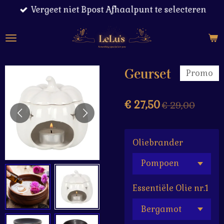
Vergeet niet Bpost Afhaalpunt te selecteren
Ga
direct
naar
de
hoofdinhoud
Geurset
Promo
€ 27,50
€ 29,00
Oliebrander
Essentiële Olie nr.1