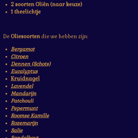
2 soorten Oliën (naar keuze)
1 theelichtje
De
Oliesoorten
die we hebben zijn:
Bergamot
Citroen
Dennen (Schots)
Eucalyptus
Kruidnagel
Lavendel
Mandarijn
Patchouli
Pepermunt
Roomse Kamille
Rozemarijn
Salie
Sandelhout