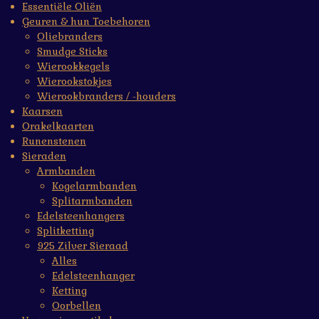
Essentiële Oliën
Geuren & hun Toebehoren
Oliebranders
Smudge Sticks
Wierookkegels
Wierookstokjes
Wierookbranders / -houders
Kaarsen
Orakelkaarten
Runenstenen
Sieraden
Armbanden
Kogelarmbanden
Splitarmbanden
Edelsteenhangers
Splitketting
925 Zilver Sieraad
Alles
Edelsteenhanger
Ketting
Oorbellen