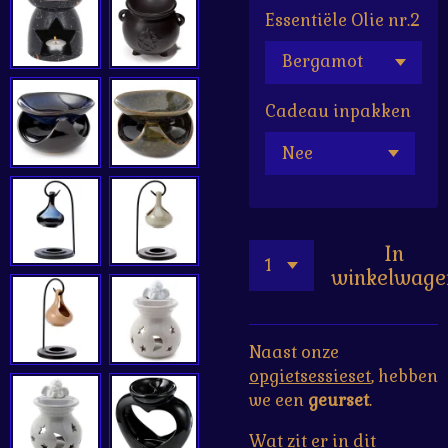
Essentiële Olie nr.2
Cadeau inpakken
In
winkelwage
Naast onze
opgietsessieset
, hebben
we een
geurset
.
Wat zit er in dit