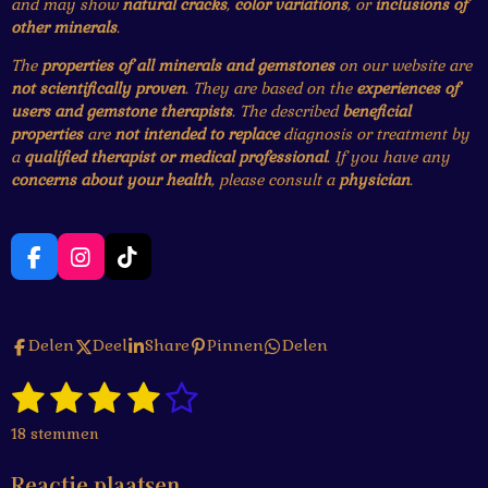
and may show
natural cracks
,
color variations
, or
inclusions of
other minerals
.
The
properties of all minerals and gemstones
on our website are
not scientifically proven
. They are based on the
experiences of
users and gemstone therapists
. The described
beneficial
properties
are
not intended to replace
diagnosis or treatment by
a
qualified therapist or medical professional
. If you have any
concerns about your health
, please consult a
physician
.
F
I
T
a
n
i
c
s
k
e
t
T
Delen
Deel
Share
Pinnen
Delen
b
a
o
o
g
k
1
2
3
4
5
o
r
S
R
k
a
t
a
s
s
s
s
s
e
m
18 stemmen
t
m
t
t
t
t
t
i
m
Reactie plaatsen
n