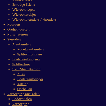
Smudge Sticks
Wierookkegels
Wierookstokjes
Wierookbranders / -houders
Kaarsen
Orakelkaarten
Runenstenen
Sieraden
Armbanden
Kogelarmbanden
Splitarmbanden
Edelsteenhangers
Splitketting
925 Zilver Sieraad
Alles
Edelsteenhanger
Ketting
Oorbellen
Verzorgingsartikelen
Badartikelen
Verzorging