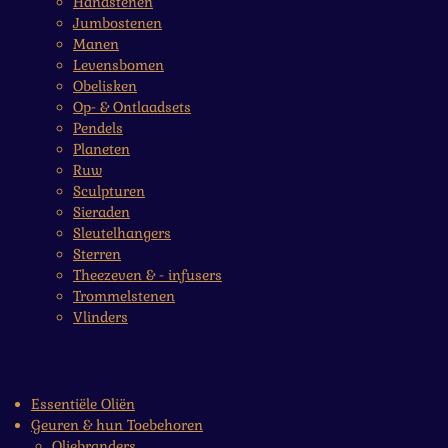
Handstenen
Jumbostenen
Manen
Levensbomen
Obelisken
Op- & Ontlaadsets
Pendels
Planeten
Ruw
Sculpturen
Sieraden
Sleutelhangers
Sterren
Theezeven & - infusers
Trommelstenen
Vlinders
Essentiële Oliën
Geuren & hun Toebehoren
Oliebranders