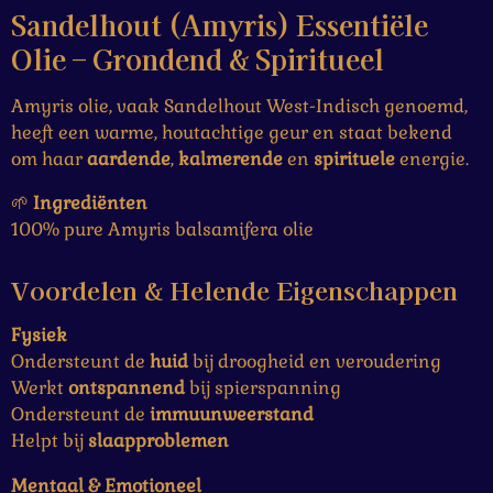
m
e
e
e
e
e
Sandelhout (Amyris) Essentiële
n
e
g
r
r
r
r
r
Olie – Grondend & Spiritueel
n
:
r
r
r
r
0
Amyris olie, vaak Sandelhout West-Indisch genoemd,
e
e
e
e
s
heeft een warme, houtachtige geur en staat bekend
t
n
n
n
n
om haar
aardende
,
kalmerende
en
spirituele
energie.
e
🌱
Ingrediënten
r
100% pure Amyris balsamifera olie
r
e
Voordelen & Helende Eigenschappen
n
Fysiek
Ondersteunt de
huid
bij droogheid en veroudering
Werkt
ontspannend
bij spierspanning
Ondersteunt de
immuunweerstand
Helpt bij
slaapproblemen
Mentaal & Emotioneel