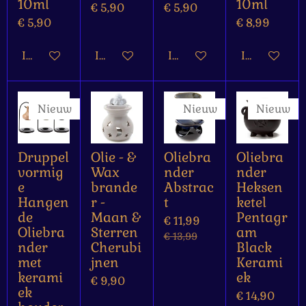
10ml
10ml
€ 5,90
€ 5,90
€ 5,90
€ 8,99
In winkelwagen
In winkelwagen
In winkelwagen
In winkelw
Nieuw
Nieuw
Nieuw
Druppel
Olie - &
Oliebra
Oliebra
vormig
Wax
nder
nder
e
brande
Abstrac
Heksen
Hangen
r -
t
ketel
de
Maan &
Pentagr
€ 11,99
Oliebra
Sterren
am
€ 13,99
nder
Cherubi
Black
met
jnen
Kerami
kerami
ek
€ 9,90
ek
€ 14,90