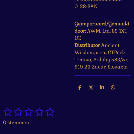
0128-SAN
Geïmporteerd/Gemaakt
door:
AWM, Ltd, S9 1XT,
UK
Distributor
Ancient
Wisdom, s.r.o., CTPark
Trnava, Prílohy 583/57,
919 26 Zavar, Slovakia
D
D
S
D
e
e
h
e
l
e
a
l
e
l
r
e
1
2
3
4
5
n
e
n
S
R
t
a
s
s
s
s
s
0 stemmen
e
t
t
t
t
t
t
m
i