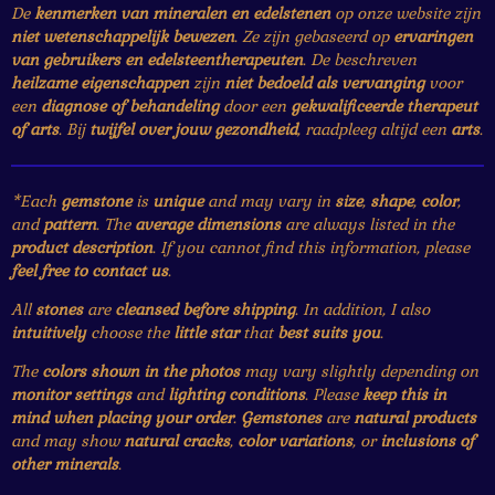
De
kenmerken van mineralen en edelstenen
op onze website zijn
niet wetenschappelijk bewezen
. Ze zijn gebaseerd op
ervaringen
van gebruikers en edelsteentherapeuten
. De beschreven
heilzame eigenschappen
zijn
niet bedoeld als vervanging
voor
een
diagnose of behandeling
door een
gekwalificeerde therapeut
of arts
. Bij
twijfel over jouw gezondheid
, raadpleeg altijd een
arts
.
*Each
gemstone
is
unique
and may vary in
size
,
shape
,
color
,
and
pattern
. The
average dimensions
are always listed in the
product description
. If you cannot find this information, please
feel free to contact us
.
All
stones
are
cleansed before shipping
. In addition, I also
intuitively
choose the
little star
that
best suits you
.
The
colors shown in the photos
may vary slightly depending on
monitor settings
and
lighting conditions
. Please
keep this in
mind when placing your order
.
Gemstones
are
natural products
and may show
natural cracks
,
color variations
, or
inclusions of
other minerals
.