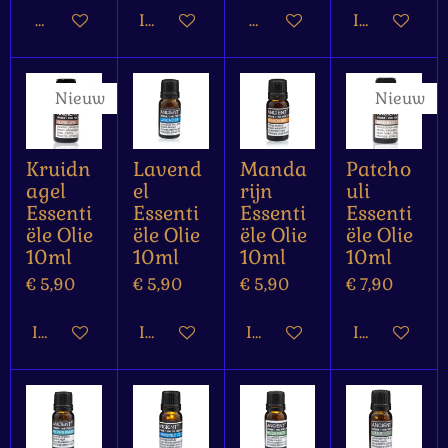
Houd mij op de hoogte
In winkelwagen
Houd mij op de hoogte
In winkelw
Nieuw
Nieuw
Kruidn
Lavend
Manda
Patcho
agel
el
rijn
uli
Essenti
Essenti
Essenti
Essenti
ële Olie
ële Olie
ële Olie
ële Olie
10ml
10ml
10ml
10ml
€ 5,90
€ 5,90
€ 5,90
€ 7,90
In winkelwagen
In winkelwagen
In winkelwagen
In winkelw