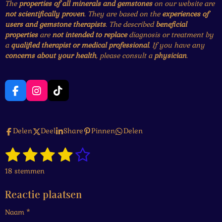
The
properties of all minerals and gemstones
on our website are
not scientifically proven
. They are based on the
experiences of
users and gemstone therapists
. The described
beneficial
properties
are
not intended to replace
diagnosis or treatment by
a
qualified therapist or medical professional
. If you have any
concerns about your health
, please consult a
physician
.
F
I
T
a
n
i
c
s
k
e
t
T
Delen
Deel
Share
Pinnen
Delen
b
a
o
o
g
k
1
2
3
4
5
o
r
S
R
k
a
t
a
s
s
s
s
s
e
m
18 stemmen
t
m
t
t
t
t
t
i
m
Reactie plaatsen
n
e
e
e
e
e
e
g
n
Naam *
r
r
r
r
r
: