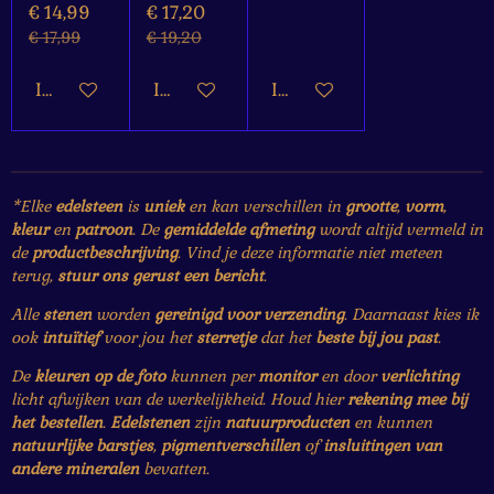
€ 14,99
€ 17,20
€ 17,99
€ 19,20
In winkelwagen
In winkelwagen
In winkelwagen
*Elke
edelsteen
is
uniek
en kan verschillen in
grootte
,
vorm
,
kleur
en
patroon
. De
gemiddelde afmeting
wordt altijd vermeld in
de
productbeschrijving
. Vind je deze informatie niet meteen
terug,
stuur ons gerust een bericht
.
Alle
stenen
worden
gereinigd voor verzending
. Daarnaast kies ik
ook
intuïtief
voor jou het
sterretje
dat het
beste bij jou past
.
De
kleuren op de foto
kunnen per
monitor
en door
verlichting
licht afwijken van de werkelijkheid. Houd hier
rekening mee bij
het bestellen
.
Edelstenen
zijn
natuurproducten
en kunnen
natuurlijke barstjes
,
pigmentverschillen
of
insluitingen van
andere mineralen
bevatten.