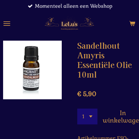
Momenteel alleen een Webshop
Ga
direct
naar
de
hoofdinhoud
Sandelhout
Amyris
Essentiële Olie
10ml
€ 5,90
In
winkelwag
Artikelnummer:
ESO-