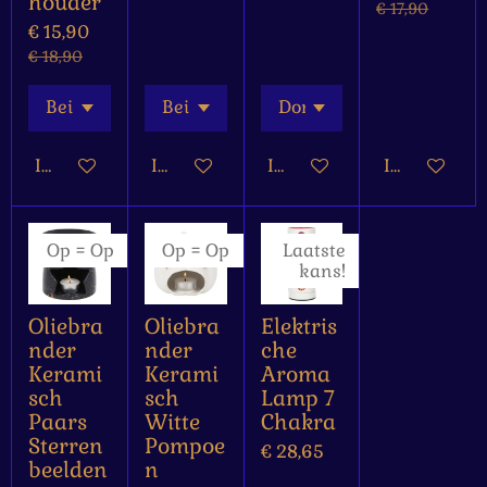
houder
€ 17,90
€ 15,90
€ 18,90
In winkelwagen
In winkelwagen
In winkelwagen
In winkelw
Op = Op
Op = Op
Laatste
kans!
Oliebra
Oliebra
Elektris
nder
nder
che
Kerami
Kerami
Aroma
sch
sch
Lamp 7
Paars
Witte
Chakra
Sterren
Pompoe
€ 28,65
beelden
n