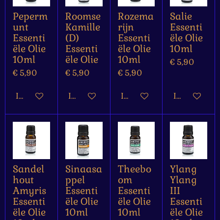
Peperm
Roomse
Rozema
Salie
unt
Kamille
rijn
Essenti
Essenti
(D)
Essenti
ële Olie
ële Olie
Essenti
ële Olie
10ml
10ml
ële Olie
10ml
€ 5,90
€ 5,90
€ 5,90
€ 5,90
In winkelwagen
In winkelwagen
In winkelwagen
In winkelw
Sandel
Sinaasa
Theebo
Ylang
hout
ppel
om
Ylang
Amyris
Essenti
Essenti
III
Essenti
ële Olie
ële Olie
Essenti
ële Olie
10ml
10ml
ële Olie