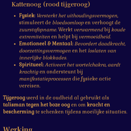
Kattenoog (rood tijgeroog)
Fysiek:
Versterkt het uithoudingsvermogen
,
stimuleert de
bloedsomloop
en verhoogt de
zuurstofopname
. Werkt
verwarmend
bij
koude
extremiteiten
en helpt bij
vermoeidheid
.
Emotioneel & Mentaal:
Bevordert daadkracht
,
doorzettingsvermogen
en het
loslaten van
innerlijke blokkades
.
Spiritueel:
Activeert het wortelchakra
,
aardt
krachtig
en ondersteunt bij
manifestatieprocessen
die fysieke actie
vereisen.
Tijgeroog
werd in de oudheid al gebruikt als
talisman tegen het boze oog
en om
kracht en
bescherming
te schenken tijdens moeilijke situaties.
Werking