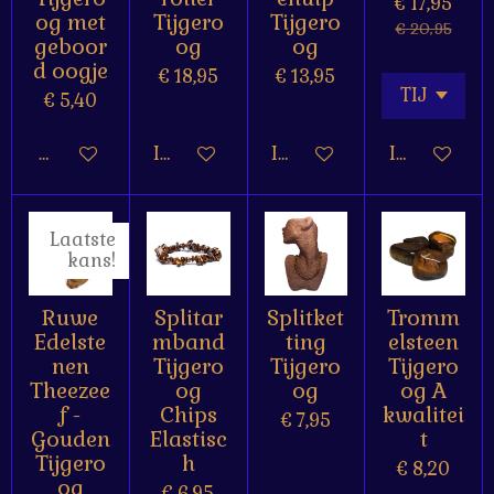
€ 17,95
og met
Tijgero
Tijgero
€ 20,95
geboor
og
og
d oogje
€ 18,95
€ 13,95
€ 5,40
Bekijk details
In winkelwagen
In winkelwagen
In winkelw
Laatste
kans!
Ruwe
Splitar
Splitket
Tromm
Edelste
mband
ting
elsteen
nen
Tijgero
Tijgero
Tijgero
Theezee
og
og
og A
f -
Chips
kwalitei
€ 7,95
Gouden
Elastisc
t
Tijgero
h
€ 8,20
og
€ 6,95