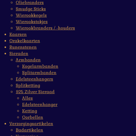
Oliebranders
Smudge Sticks
Wierookkegels
Wierookstokjes
Wierookbranders / -houders
Kaarsen
Orakelkaarten
Runenstenen
Sieraden
Armbanden
Kogelarmbanden
Splitarmbanden
Edelsteenhangers
Splitketting
925 Zilver Sieraad
Alles
Edelsteenhanger
Ketting
Oorbellen
Verzorgingsartikelen
Badartikelen