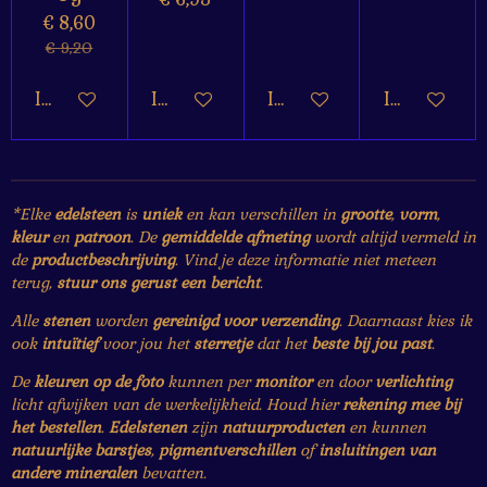
€ 8,60
€ 9,20
In winkelwagen
In winkelwagen
In winkelwagen
In winkelw
*Elke
edelsteen
is
uniek
en kan verschillen in
grootte
,
vorm
,
kleur
en
patroon
. De
gemiddelde afmeting
wordt altijd vermeld in
de
productbeschrijving
. Vind je deze informatie niet meteen
terug,
stuur ons gerust een bericht
.
Alle
stenen
worden
gereinigd voor verzending
. Daarnaast kies ik
ook
intuïtief
voor jou het
sterretje
dat het
beste bij jou past
.
De
kleuren op de foto
kunnen per
monitor
en door
verlichting
licht afwijken van de werkelijkheid. Houd hier
rekening mee bij
het bestellen
.
Edelstenen
zijn
natuurproducten
en kunnen
natuurlijke barstjes
,
pigmentverschillen
of
insluitingen van
andere mineralen
bevatten.