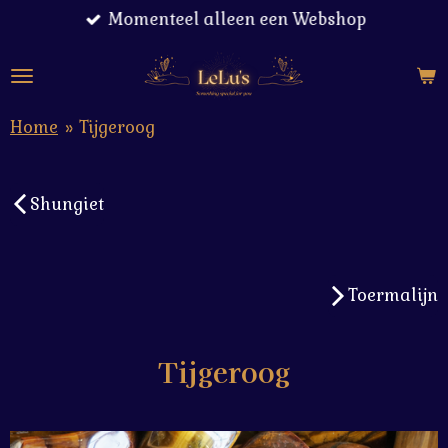
Momenteel alleen een Webshop
Ga
direct
naar
de
hoofdinhoud
Home
»
Tijgeroog
Shungiet
Toermalijn
Tijgeroog