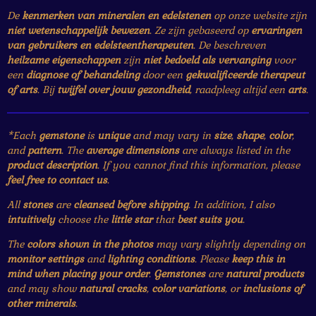
De
kenmerken van mineralen en edelstenen
op onze website zijn
niet wetenschappelijk bewezen
. Ze zijn gebaseerd op
ervaringen
van gebruikers en edelsteentherapeuten
. De beschreven
heilzame eigenschappen
zijn
niet bedoeld als vervanging
voor
een
diagnose of behandeling
door een
gekwalificeerde therapeut
of arts
. Bij
twijfel over jouw gezondheid
, raadpleeg altijd een
arts
.
*Each
gemstone
is
unique
and may vary in
size
,
shape
,
color
,
and
pattern
. The
average dimensions
are always listed in the
product description
. If you cannot find this information, please
feel free to contact us
.
All
stones
are
cleansed before shipping
. In addition, I also
intuitively
choose the
little star
that
best suits you
.
The
colors shown in the photos
may vary slightly depending on
monitor settings
and
lighting conditions
. Please
keep this in
mind when placing your order
.
Gemstones
are
natural products
and may show
natural cracks
,
color variations
, or
inclusions of
other minerals
.