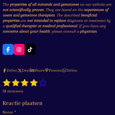
The
properties of all minerals and gemstones
on our website are
not scientifically proven
. They are based on the
experiences of
users and gemstone therapists
. The described
beneficial
properties
are
not intended to replace
diagnosis or treatment by
a
qualified therapist or medical professional
. If you have any
concerns about your health
, please consult a
physician
.
F
I
T
a
n
i
c
s
k
e
t
T
Delen
Deel
Share
Pinnen
Delen
b
a
o
o
g
k
1
2
3
4
5
o
r
S
R
k
a
t
a
s
s
s
s
s
e
m
18 stemmen
t
m
t
t
t
t
t
i
m
Reactie plaatsen
n
e
e
e
e
e
e
g
n
Naam *
: