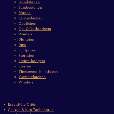
Handstenen
Jumbostenen
Manen
Levensbomen
Obelisken
Op- & Ontlaadsets
Pendels
Planeten
Ruw
Sculpturen
Sieraden
Sleutelhangers
Sterren
Theezeven & - infusers
Trommelstenen
Vlinders
Essentiële Oliën
Geuren & hun Toebehoren