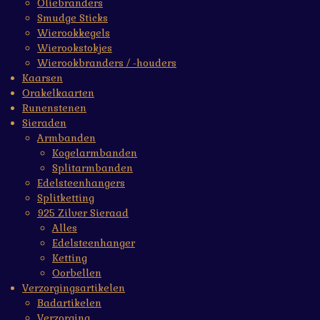
Oliebranders
Smudge Sticks
Wierookkegels
Wierookstokjes
Wierookbranders / -houders
Kaarsen
Orakelkaarten
Runenstenen
Sieraden
Armbanden
Kogelarmbanden
Splitarmbanden
Edelsteenhangers
Splitketting
925 Zilver Sieraad
Alles
Edelsteenhanger
Ketting
Oorbellen
Verzorgingsartikelen
Badartikelen
Verzorging