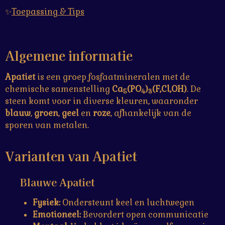
✨
Toepassing & Tips
Algemene informatie
Apatiet
is een groep fosfaatmineralen met de
chemische samenstelling
Ca
(PO
)
(F,Cl,OH)
. De
5
4
3
steen komt voor in diverse kleuren, waaronder
blauw
,
groen
,
geel
en
roze
, afhankelijk van de
sporen van metalen.
Varianten van Apatiet
Blauwe Apatiet
Fysiek:
Ondersteunt keel en luchtwegen
Emotioneel:
Bevordert open communicatie