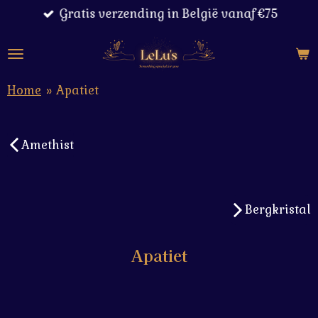
Gratis verzending in België vanaf €75
Ga
direct
naar
de
hoofdinhoud
Home
»
Apatiet
Amethist
Bergkristal
Apatiet