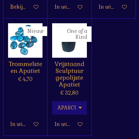
Bekijk details
In winkelwagen
In winkelwagen
Nieuw
One of a
Kind
Trommelste
Vrijstaand
en Apatiet
Sculptuur
gepolijste
€ 4,70
Apatiet
€ 32,80
In winkelwagen
In winkelwagen