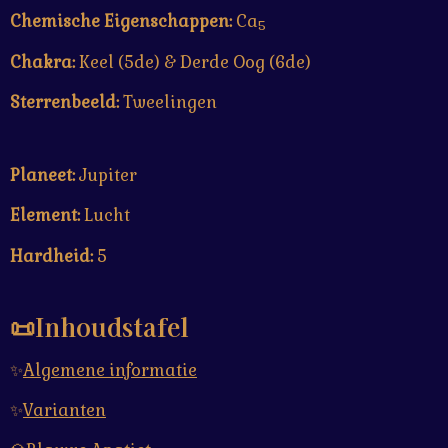
Chemische Eigenschappen:
Ca
5
Chakra:
Keel (5de) & Derde Oog (6de)
Sterrenbeeld:
Tweelingen
P
laneet:
Jupiter
Element:
Lucht
Hardheid:
5
📜
Inhoudstafel
✨
Algemene informatie
✨
Varianten