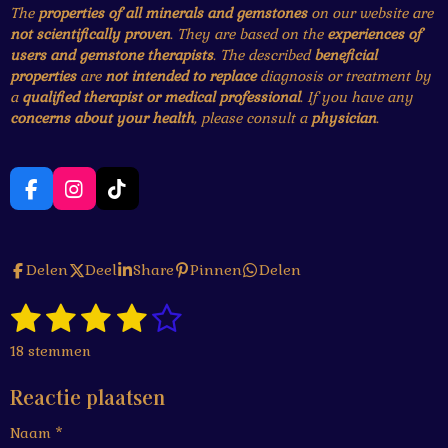
The
properties of all minerals and gemstones
on our website are
not scientifically proven
. They are based on the
experiences of
users and gemstone therapists
. The described
beneficial
properties
are
not intended to replace
diagnosis or treatment by
a
qualified therapist or medical professional
. If you have any
concerns about your health
, please consult a
physician
.
F
I
T
a
n
i
c
s
k
e
t
T
Delen
Deel
Share
Pinnen
Delen
b
a
o
o
g
k
1
2
3
4
5
o
r
S
R
k
a
t
a
s
s
s
s
s
e
m
18 stemmen
t
m
t
t
t
t
t
i
m
Reactie plaatsen
n
e
e
e
e
e
e
g
n
Naam *
r
r
r
r
r
: