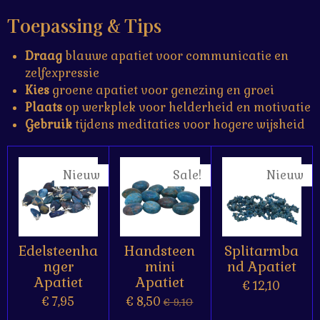
Toepassing & Tips
Draag
blauwe apatiet voor communicatie en
zelfexpressie
Kies
groene apatiet voor genezing en groei
Plaats
op werkplek voor helderheid en motivatie
Gebruik
tijdens meditaties voor hogere wijsheid
Nieuw
Sale!
Nieuw
Edelsteenha
Handsteen
Splitarmba
nger
mini
nd Apatiet
Apatiet
Apatiet
€ 12,10
€ 7,95
€ 8,50
€ 9,10