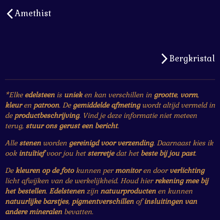
Amethist
Bergkristal
*Elke
edelsteen
is
uniek
en kan verschillen in
grootte
,
vorm
,
kleur
en
patroon
. De
gemiddelde afmeting
wordt altijd vermeld in
de
productbeschrijving
. Vind je deze informatie niet meteen
terug,
stuur ons gerust een bericht
.
Alle
stenen
worden
gereinigd voor verzending
. Daarnaast kies ik
ook
intuïtief
voor jou het
sterretje
dat het
beste bij jou past
.
De
kleuren op de foto
kunnen per
monitor
en door
verlichting
licht afwijken van de werkelijkheid. Houd hier
rekening mee bij
het bestellen
.
Edelstenen
zijn
natuurproducten
en kunnen
natuurlijke barstjes
,
pigmentverschillen
of
insluitingen van
andere mineralen
bevatten.