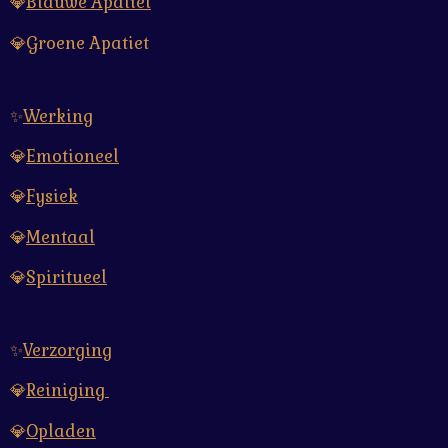
💎
Blauwe Apatiet
💎Groene Apatiet
✨
Werking
💎
Emotioneel
💎
Fysiek
💎
Mentaal
💎
Spiritueel
✨
Verzorging
💎
Reiniging
💎
Opladen