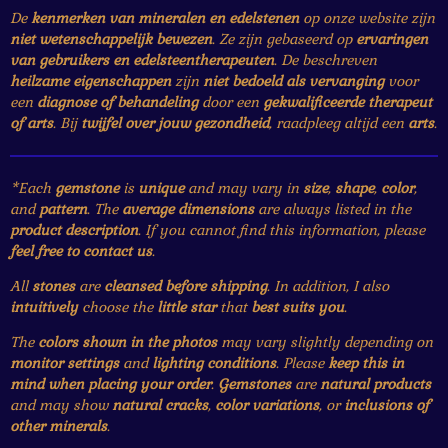
De
kenmerken van mineralen en edelstenen
op onze website zijn
niet wetenschappelijk bewezen
. Ze zijn gebaseerd op
ervaringen
van gebruikers en edelsteentherapeuten
. De beschreven
heilzame eigenschappen
zijn
niet bedoeld als vervanging
voor
een
diagnose of behandeling
door een
gekwalificeerde therapeut
of arts
. Bij
twijfel over jouw gezondheid
, raadpleeg altijd een
arts
.
*Each
gemstone
is
unique
and may vary in
size
,
shape
,
color
,
and
pattern
. The
average dimensions
are always listed in the
product description
. If you cannot find this information, please
feel free to contact us
.
All
stones
are
cleansed before shipping
. In addition, I also
intuitively
choose the
little star
that
best suits you
.
The
colors shown in the photos
may vary slightly depending on
monitor settings
and
lighting conditions
. Please
keep this in
mind when placing your order
.
Gemstones
are
natural products
and may show
natural cracks
,
color variations
, or
inclusions of
other minerals
.