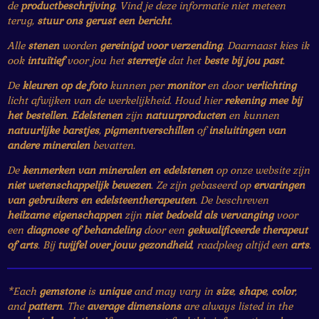
de
productbeschrijving
. Vind je deze informatie niet meteen
terug,
stuur ons gerust een bericht
.
Alle
stenen
worden
gereinigd voor verzending
. Daarnaast kies ik
ook
intuïtief
voor jou het
sterretje
dat het
beste bij jou past
.
De
kleuren op de foto
kunnen per
monitor
en door
verlichting
licht afwijken van de werkelijkheid. Houd hier
rekening mee bij
het bestellen
.
Edelstenen
zijn
natuurproducten
en kunnen
natuurlijke barstjes
,
pigmentverschillen
of
insluitingen van
andere mineralen
bevatten.
De
kenmerken van mineralen en edelstenen
op onze website zijn
niet wetenschappelijk bewezen
. Ze zijn gebaseerd op
ervaringen
van gebruikers en edelsteentherapeuten
. De beschreven
heilzame eigenschappen
zijn
niet bedoeld als vervanging
voor
een
diagnose of behandeling
door een
gekwalificeerde therapeut
of arts
. Bij
twijfel over jouw gezondheid
, raadpleeg altijd een
arts
.
*Each
gemstone
is
unique
and may vary in
size
,
shape
,
color
,
and
pattern
. The
average dimensions
are always listed in the