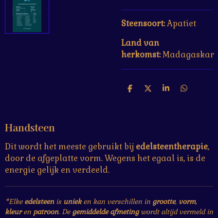
Steensoort:
Apatiet
Land van
herkomst:
Madagaskar
D
D
S
D
e
e
h
e
l
e
a
l
e
l
r
e
Handsteen
n
e
n
Dit wordt het meeste gebruikt bij
edelsteentherapie
,
door de afgeplatte vorm. Wegens het egaal is, is de
energie gelijk en verdeeld.
*Elke
edelsteen
is
uniek
en kan verschillen in
grootte
,
vorm
,
kleur
en
patroon
. De
gemiddelde afmeting
wordt altijd vermeld in