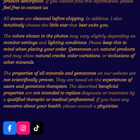
product description
. If you cannot find this information, please
feel free to contact us
.
All
stones
are
cleansed before shipping
. In addition, I also
intuitively
choose the
little star
that
best suits you
.
The
colors shown in the photos
may vary slightly depending on
monitor settings
and
lighting conditions
. Please
keep this in
mind when placing your order
.
Gemstones
are
natural products
and may show
natural cracks
,
color variations
, or
inclusions of
other minerals
.
The
properties of all minerals and gemstones
on our website are
not scientifically proven
. They are based on the
experiences of
users and gemstone therapists
. The described
beneficial
properties
are
not intended to replace
diagnosis or treatment by
a
qualified therapist or medical professional
. If you have any
concerns about your health
, please consult a
physician
.
F
I
T
a
n
i