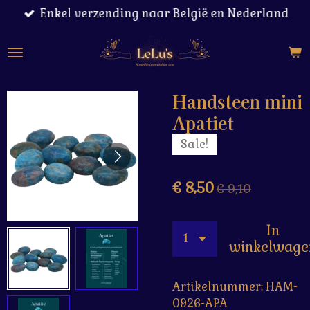
Enkel verzending naar België en Nederland
Ga
direct
naar
de
hoofdinhoud
Handsteen mini
Apatiet
Sale!
€ 8,50
€ 9,10
In
winkelwage
Artikelnummer:
HAM-
0926-APA