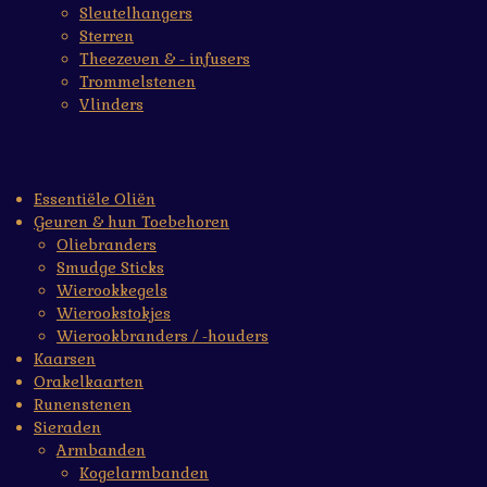
Sleutelhangers
Sterren
Theezeven & - infusers
Trommelstenen
Vlinders
Essentiële Oliën
Geuren & hun Toebehoren
Oliebranders
Smudge Sticks
Wierookkegels
Wierookstokjes
Wierookbranders / -houders
Kaarsen
Orakelkaarten
Runenstenen
Sieraden
Armbanden
Kogelarmbanden