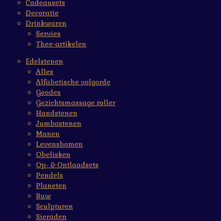
Cadeausets
Decoratie
Drinkwaren
Servies
Thee-artikelen
Edelstenen
Alles
Alfabetische volgorde
Geodes
Gezichtsmassage roller
Handstenen
Jumbostenen
Manen
Levensbomen
Obelisken
Op- & Ontlaadsets
Pendels
Planeten
Ruw
Sculpturen
Sieraden