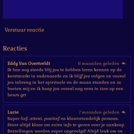
6
6
6
7
s
Verstuur reactie
t
e
Reacties
r
r
e
Eddy Van Overtveldt
6 maanden geleden
n
Ik ben nog steeds blij jou te hebben leren kennen op de
kerstmarkt in oudenaarde en ik blijf jou volgen en vooral
jou inbreng in het spirituele en de maan standen en zo
boeien mij en ik hoop jou vooral nog eens te zien op een
beurs grt
Lucie
7 maanden geleden
Super lief, attent, positief en klantvriendelijk persoon.
Staat altijd klaar om extra info te geven over je aankoop.
Bestellingen worden super opgevolgd! Altijd leuk om on