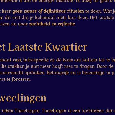
 hiervan is dat de energie instabiel is, alsof de grond 
t keer
geen zware of definitieve rituelen
te doen. Wat j
nt dit niet dat je helemaal niets kan doen. Het Laatst
kiezen nu voor
zachtheid en reflectie
.
t Laatste Kwartier
aal rust, introspectie en de kans om ballast los te lat
elke stukken je niet meer hoeft mee te dragen. Door de
nverwacht opduiken. Belangrijk nu is bewustzijn in p
et te forceren.
weelingen
et teken Tweelingen. Tweelingen is een luchtteken da