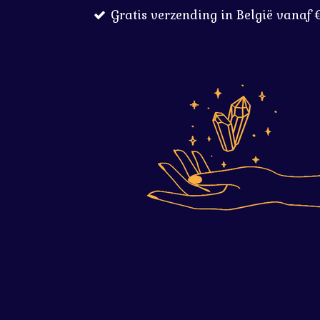
Gratis verzending in België vanaf 
Ga
direct
naar
de
hoofdinhoud