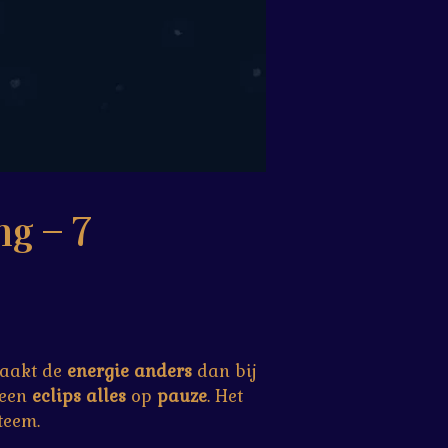
g – 7
maakt de
energie
anders
dan bij
t een
eclips
alles
op
pauze
. Het
steem.