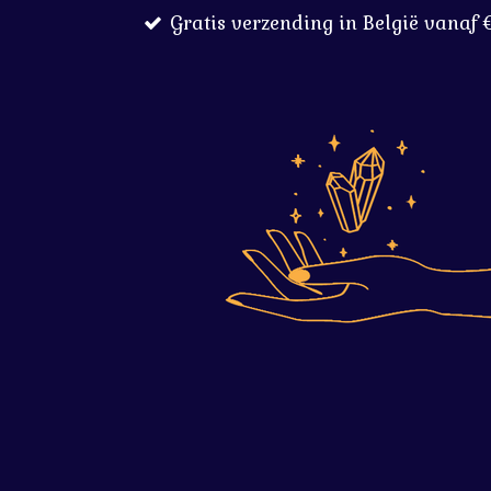
Gratis verzending in België vanaf 
Ga
direct
naar
de
hoofdinhoud