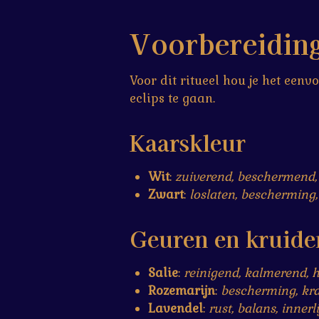
Voorbereidin
Voor dit ritueel hou je het een
eclips te gaan.
Kaarskleur
Wit
:
zuiverend, beschermend,
Zwart
:
loslaten, bescherming,
Geuren en kruide
Salie
:
reinigend, kalmerend, 
Rozemarijn
:
bescherming, kra
Lavendel
:
rust, balans, innerl