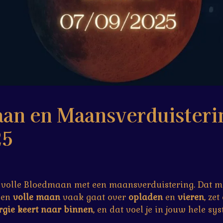
an en Maansverduisterin
25
 volle Bloedmaan met een maansverduistering. Dat 
een
volle maan
vaak gaat over
opladen
en
vieren
, ze
rgie keert naar binnen
, en dat voel je in jouw hele sy