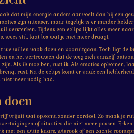
 vaak dat mijn energie anders aanvoelt dan bij een gew
 Emoties zijn intenser, maar tegelijk is er minder held
l versterken. Tijdens een eclips lijkt alles meer naar
, wees stil, laat los wat je niet meer draagt.
t we willen vaak doen en vooruitgaan. Toch ligt de k
slaten en het vertrouwen dat de weg zich vanzelf ontvo
 zijn. Als ik moe ben, rust ik. Als emoties opkomen, la
brengt rust. Na de eclips komt er vaak een helderheid
k niet meer nodig had.
n doen
hrijf vrijuit wat opkomt, zonder oordeel. Zo maak je ru
vertuigingen of situaties die niet meer passen. Erken 
rk met een witte kaars, wierook of een zachte roomsp