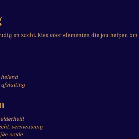
g
voudig en zacht. Kies voor elementen die jou helpen o
 helend
 afsluiting
n
helderheid
cht, vernieuwing
ijke vrede