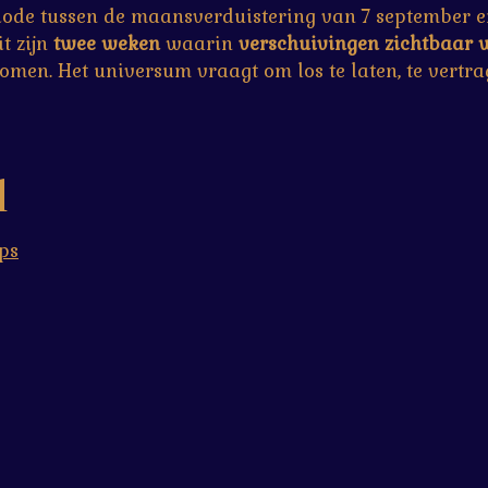
ode tussen de maansverduistering van 7 september en
it zijn
twee weken
waarin
verschuivingen zichtbaar
en. Het universum vraagt om los te laten, te vertrag
l
ps