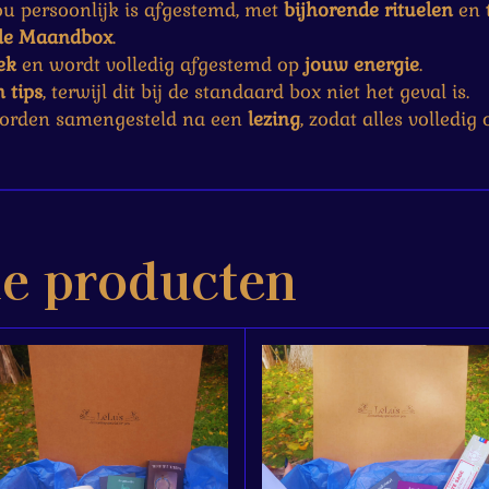
ou persoonlijk is afgestemd, met
bijhorende rituelen
en
ele Maandbox
.
ek
en wordt volledig afgestemd op
jouw energie
.
 tips
, terwijl dit bij de standaard box niet het geval is.
rden samengesteld na een
lezing
, zodat alles volledig
de producten