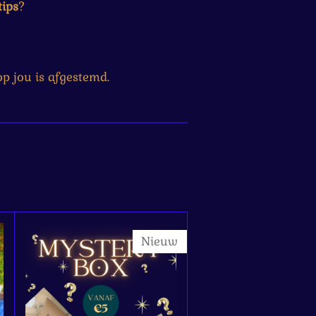
tips
?
 op jou is afgestemd.
Nieuw