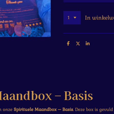
In winkel
D
D
S
e
e
h
l
e
a
e
l
r
n
e
Maandbox – Basis
n onze
Spirituele Maandbox – Basis
. Deze box is gevul