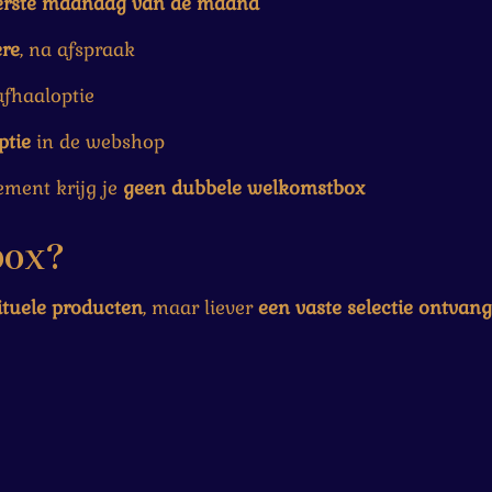
erste maandag van de maand
re
, na afspraak
afhaaloptie
ptie
in de webshop
ement krijg je
geen dubbele welkomstbox
box?
ituele producten
, maar liever
een vaste selectie ontvang