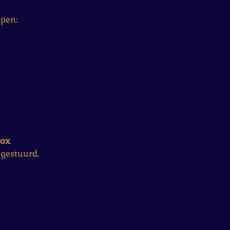
lpen:
ox
.
gestuurd.