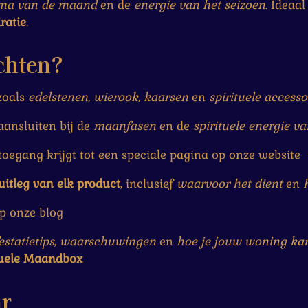
ma van de maand
en de
energie van het seizoen
. Ideaa
iratie
.
chten?
oals
edelstenen
,
wierook
,
kaarsen
en
spirituele accesso
aansluiten bij de
maanfasen
en de
spirituele energie 
oegang krijgt tot een speciale pagina op onze website
uitleg van elk product
, inclusief
waarvoor het dient
en
op onze blog
statietips
,
waarschuwingen
en
hoe je jouw woning ka
tuele Maandbox
ar