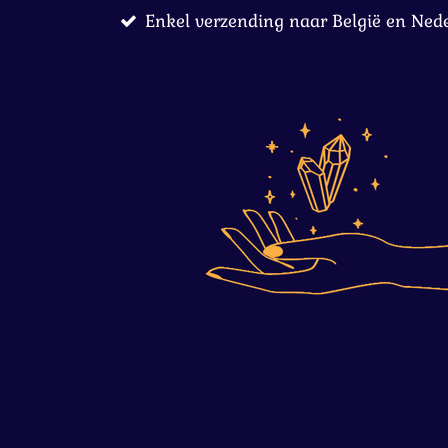
Enkel verzending naar België en Ned
Ga
direct
naar
de
hoofdinhoud