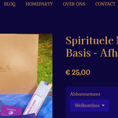
BLOG
HOMEPARTY
OVER ONS
CONTACT
Spirituel
Basis - Afh
€ 25,00
Abbonnement