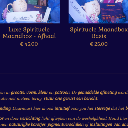
Luxe Spirituele
Spirituele Maandbox
Maandbox - Afhaal
Basis
€ 45,00
€ 25,00
len in
grootte
,
vorm
,
kleur
en
patroon
. De
gemiddelde afmeting
wordt 
matie niet meteen terug,
stuur ons gerust een bericht
.
ending
. Daarnaast kies ik ook
intuïtief
voor jou het
sterretje
dat het
b
or
en door
verlichting
licht afwijken van de werkelijkheid. Houd hie
nnen
natuurlijke barstjes
,
pigmentverschillen
of
insluitingen van an