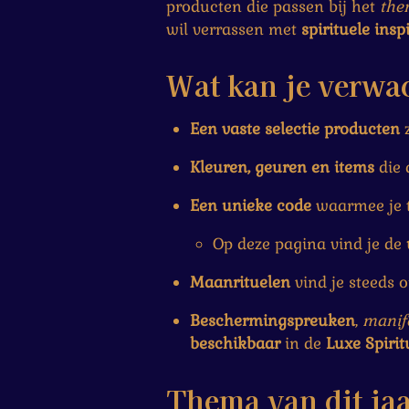
s
producten die passen bij het
the
n
n
n
n
t
wil verrassen met
spirituele insp
e
r
Wat kan je verwa
r
e
Een vaste selectie producten
z
n
Kleuren, geuren en items
die 
Een unieke code
waarmee je t
Op deze pagina vind je de
Maanrituelen
vind je steeds 
Beschermingspreuken
,
manife
beschikbaar
in de
Luxe Spiri
Thema van dit ja