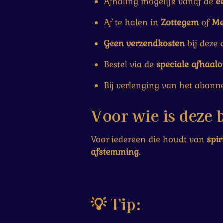
Afhaling mogelijk vanaf de
e
Af te halen in
Zottegem
of
Me
Geen verzendkosten
bij deze 
Bestel via de
speciale afhaalo
Bij verlenging van het abonn
Voor wie is deze 
Voor iedereen die houdt van
spir
afstemming
.
💡
Tip: