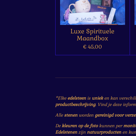
Luxe Spirituele
Maandbox
€ 45,00
*Elke
edelsteen
is
uniek
en kan verschil
productbeschrijving
. Vind je deze infor
Alle
stenen
worden
gereinigd voor verz
De
kleuren op de foto
kunnen per
monit
Edelstenen
zijn
natuurproducten
en ku