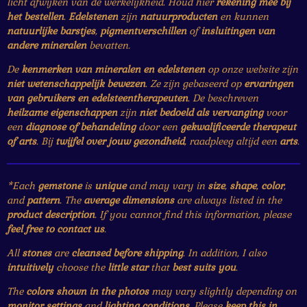
licht afwijken van de werkelijkheid. Houd hier
rekening mee bij
het bestellen
.
Edelstenen
zijn
natuurproducten
en kunnen
natuurlijke barstjes
,
pigmentverschillen
of
insluitingen van
andere mineralen
bevatten.
De
kenmerken van mineralen en edelstenen
op onze website zijn
niet wetenschappelijk bewezen
. Ze zijn gebaseerd op
ervaringen
van gebruikers en edelsteentherapeuten
. De beschreven
heilzame eigenschappen
zijn
niet bedoeld als vervanging
voor
een
diagnose of behandeling
door een
gekwalificeerde therapeut
of arts
. Bij
twijfel over jouw gezondheid
, raadpleeg altijd een
arts
.
*Each
gemstone
is
unique
and may vary in
size
,
shape
,
color
,
and
pattern
. The
average dimensions
are always listed in the
product description
. If you cannot find this information, please
feel free to contact us
.
All
stones
are
cleansed before shipping
. In addition, I also
intuitively
choose the
little star
that
best suits you
.
The
colors shown in the photos
may vary slightly depending on
monitor settings
and
lighting conditions
. Please
keep this in