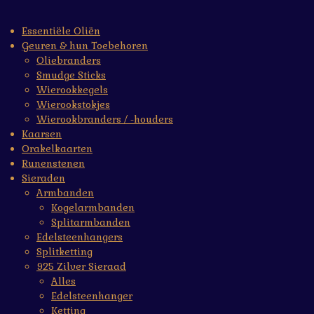
Essentiële Oliën
Geuren & hun Toebehoren
Oliebranders
Smudge Sticks
Wierookkegels
Wierookstokjes
Wierookbranders / -houders
Kaarsen
Orakelkaarten
Runenstenen
Sieraden
Armbanden
Kogelarmbanden
Splitarmbanden
Edelsteenhangers
Splitketting
925 Zilver Sieraad
Alles
Edelsteenhanger
Ketting