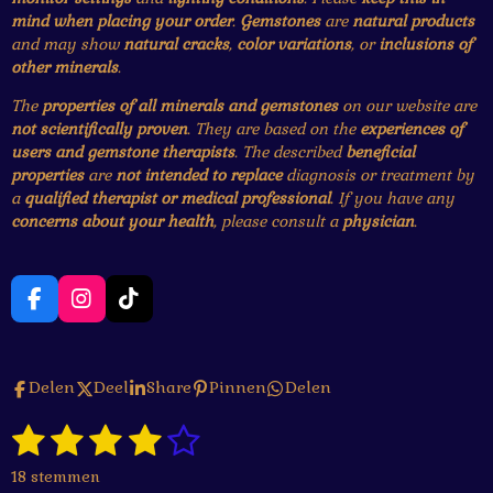
mind when placing your order
.
Gemstones
are
natural products
and may show
natural cracks
,
color variations
, or
inclusions of
other minerals
.
The
properties of all minerals and gemstones
on our website are
not scientifically proven
. They are based on the
experiences of
users and gemstone therapists
. The described
beneficial
properties
are
not intended to replace
diagnosis or treatment by
a
qualified therapist or medical professional
. If you have any
concerns about your health
, please consult a
physician
.
F
I
T
a
n
i
c
s
k
e
t
T
Delen
Deel
Share
Pinnen
Delen
b
a
o
o
g
k
1
2
3
4
5
o
r
S
R
k
a
t
a
s
s
s
s
s
e
m
18 stemmen
t
m