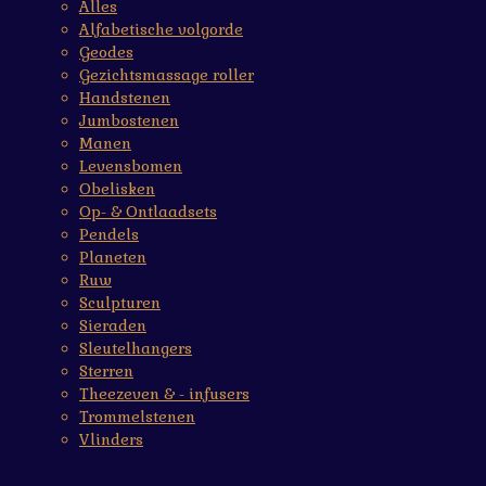
Alles
Alfabetische volgorde
Geodes
Gezichtsmassage roller
Handstenen
Jumbostenen
Manen
Levensbomen
Obelisken
Op- & Ontlaadsets
Pendels
Planeten
Ruw
Sculpturen
Sieraden
Sleutelhangers
Sterren
Theezeven & - infusers
Trommelstenen
Vlinders