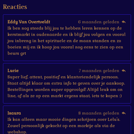
e
Reacties
r
r
e
Eddy Van Overtveldt
6 maanden geleden
n
Ik ben nog steeds blij jou te hebben leren kennen op de
kerstmarkt in oudenaarde en ik blijf jou volgen en vooral
jou inbreng in het spirituele en de maan standen en zo
boeien mij en ik hoop jou vooral nog eens te zien op een
beurs grt
Lucie
7 maanden geleden
Super lief, attent, positief en klantvriendelijk persoon.
Staat altijd klaar om extra info te geven over je aankoop.
Bestellingen worden super opgevolgd! Altijd leuk om on
line, of als ze op een markt ergens staat, iets te kopen :)
Isaura
8 maanden geleden
Ik kan alleen maar mooie dingen schrijven over Lelu's.
Zowel persoonlijk gekocht op een marktje als via de
webshop.