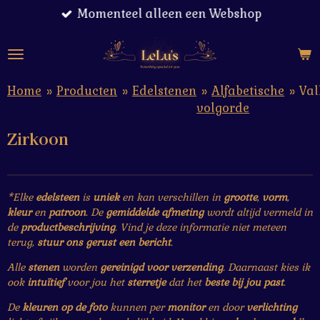
Momenteel alleen een Webshop
Ga
direct
naar
de
hoofdinhoud
Home
»
Producten
»
Edelstenen
»
Alfabetische
»
Va
volgorde
Zirkoon
*Elke
edelsteen
is
uniek
en kan verschillen in
grootte
,
vorm
,
kleur
en
patroon
. De
gemiddelde afmeting
wordt altijd vermeld in
de
productbeschrijving
. Vind je deze informatie niet meteen
terug,
stuur ons gerust een bericht
.
Alle
stenen
worden
gereinigd voor verzending
. Daarnaast kies ik
ook
intuïtief
voor jou het
sterretje
dat het
beste bij jou past
.
De
kleuren op de foto
kunnen per
monitor
en door
verlichting