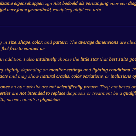
ilzame eigenschappen
zijn
niet bedoeld als vervanging
voor een
dia
jfel over jouw gezondheid
, raadpleeg altijd een
arts
.
y in
size
,
shape
,
color
, and
pattern
. The
average dimensions
are alwa
e
feel free to contact us
.
 In addition, I also
intuitively
choose the
little star
that
best suits yo
 slightly depending on
monitor settings
and
lighting conditions
. P
ucts
and may show
natural cracks
,
color variations
, or
inclusions o
tones
on our website are
not scientifically proven
. They are based o
erties
are
not intended to replace
diagnosis or treatment by a
qualif
th
, please consult a
physician
.