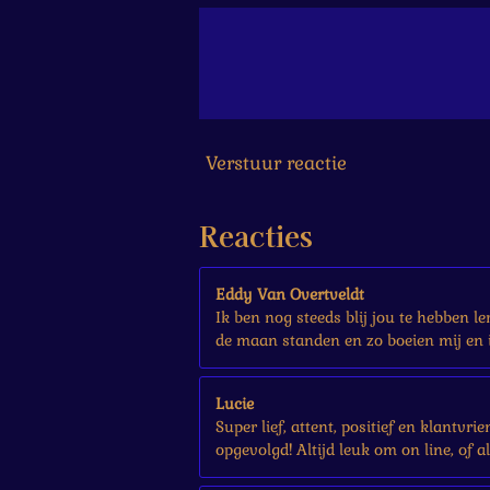
6
6
6
6
6
7
s
Verstuur reactie
t
e
r
Reacties
r
e
n
Eddy Van Overtveldt
Ik ben nog steeds blij jou te hebben l
de maan standen en zo boeien mij en i
Lucie
Super lief, attent, positief en klantvr
opgevolgd! Altijd leuk om on line, of a