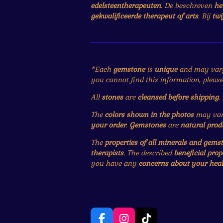
edelsteentherapeuten
. De beschreven
he
gekwalificeerde therapeut of arts
. Bij
twi
*Each
gemstone
is
unique
and may var
you cannot find this information, pleas
All
stones
are
cleansed before shipping
.
The
colors shown in the photos
may vary
your order
.
Gemstones
are
natural prod
The
properties of all minerals and gems
therapists
. The described
beneficial prop
you have any
concerns about your heal
F
I
T