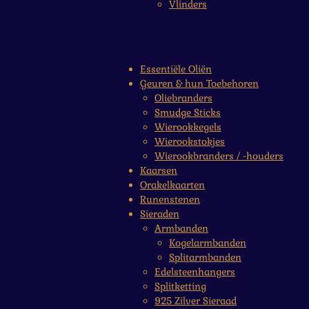
Vlinders
Essentiële Oliën
Geuren & hun Toebehoren
Oliebranders
Smudge Sticks
Wierookkegels
Wierookstokjes
Wierookbranders / -houders
Kaarsen
Orakelkaarten
Runenstenen
Sieraden
Armbanden
Kogelarmbanden
Splitarmbanden
Edelsteenhangers
Splitketting
925 Zilver Sieraad