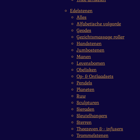
Edelstenen
Alles
Alfabetische volgorde
Geodes
Gezichtsmassage roller
Handstenen
Jumbostenen
Manen
Levensbomen
Obelisken
Op- & Ontlaadsets
Pendels
Planeten
Ruw
Sculpturen
Sieraden
Sleutelhangers
Sterren
Theezeven & - infusers
Trommelstenen