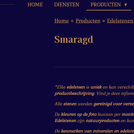
HOME
DIENSTEN
PRODUCTEN
Home
»
Producten
»
Edelstenen
Smaragd
*Elke
edelsteen
is
uniek
en kan verschil
productbeschrijving
. Vind je deze infor
Alle
stenen
worden
gereinigd voor verz
De
kleuren op de foto
kunnen per
monit
Edelstenen
zijn
natuurproducten
en ku
De
kenmerken van mineralen en edelst