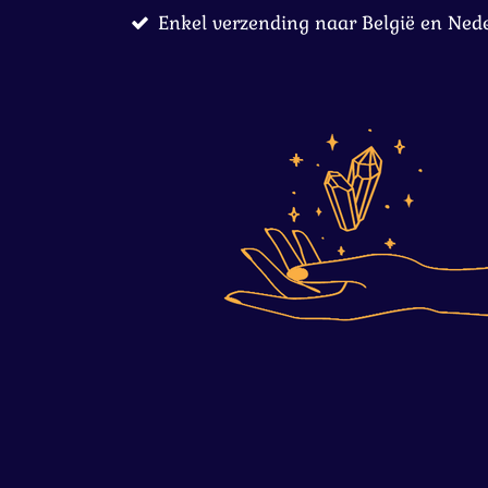
Enkel verzending naar België en Ned
Ga
direct
naar
de
hoofdinhoud