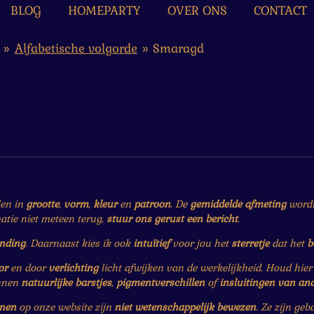
BLOG
HOMEPARTY
OVER ONS
CONTACT
»
Alfabetische volgorde
»
Smaragd
len in
grootte
,
vorm
,
kleur
en
patroon
. De
gemiddelde afmeting
wordt 
matie niet meteen terug,
stuur ons gerust een bericht
.
ending
. Daarnaast kies ik ook
intuïtief
voor jou het
sterretje
dat het
b
or
en door
verlichting
licht afwijken van de werkelijkheid. Houd hie
nnen
natuurlijke barstjes
,
pigmentverschillen
of
insluitingen van an
enen
op onze website zijn
niet wetenschappelijk bewezen
. Ze zijn ge