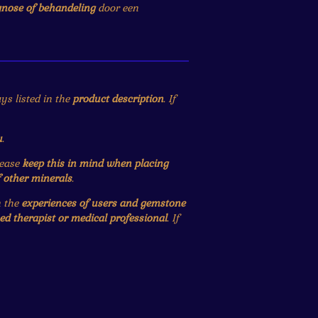
gnose of behandeling
door een
ys listed in the
product description
. If
u
.
lease
keep this in mind when placing
f other minerals
.
n the
experiences of users and gemstone
ied therapist or medical professional
. If