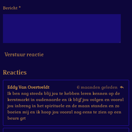
6
Bericht *
6
6
6
6
6
6
7
s
Verstuur reactie
t
e
Reacties
r
r
e
Eddy Van Overtveldt
6 maanden geleden
n
Ik ben nog steeds blij jou te hebben leren kennen op de
kerstmarkt in oudenaarde en ik blijf jou volgen en vooral
jou inbreng in het spirituele en de maan standen en zo
boeien mij en ik hoop jou vooral nog eens te zien op een
beurs grt