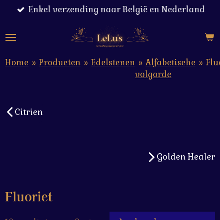
Enkel verzending naar België en Nederland
Ga
direct
naar
de
hoofdinhoud
Home
»
Producten
»
Edelstenen
»
Alfabetische
»
Flu
volgorde
Citrien
Golden Healer
Fluoriet