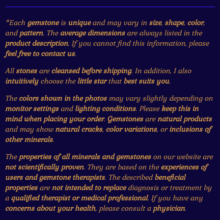
*Each
gemstone
is
unique
and may vary in
size
,
shape
,
color
,
and
pattern
. The
average dimensions
are always listed in the
product description
. If you cannot find this information, please
feel free to contact us
.
All
stones
are
cleansed before shipping
. In addition, I also
intuitively
choose the
little star
that
best suits you
.
The
colors shown in the photos
may vary slightly depending on
monitor settings
and
lighting conditions
. Please
keep this in
mind when placing your order
.
Gemstones
are
natural products
and may show
natural cracks
,
color variations
, or
inclusions of
other minerals
.
The
properties of all minerals and gemstones
on our website are
not scientifically proven
. They are based on the
experiences of
users and gemstone therapists
. The described
beneficial
properties
are
not intended to replace
diagnosis or treatment by
a
qualified therapist or medical professional
. If you have any
concerns about your health
, please consult a
physician
.