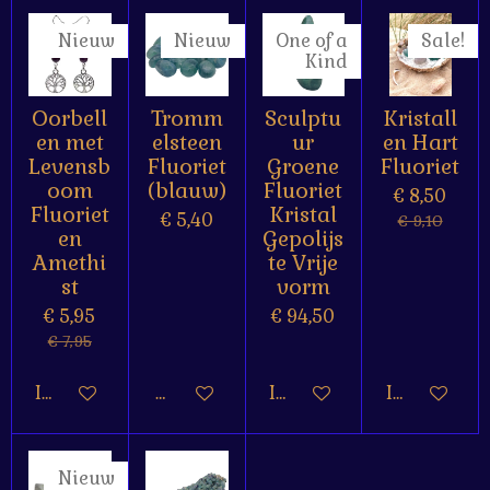
Nieuw
Nieuw
One of a
Sale!
Kind
Oorbell
Tromm
Sculptu
Kristall
en met
elsteen
ur
en Hart
Levensb
Fluoriet
Groene
Fluoriet
oom
(blauw)
Fluoriet
€ 8,50
Fluoriet
Kristal
€ 5,40
€ 9,10
en
Gepolijs
Amethi
te Vrije
st
vorm
€ 5,95
€ 94,50
€ 7,95
In winkelwagen
Houd mij op de hoogte
In winkelwagen
In winkelw
Nieuw