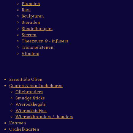
Planeten
Ruw
Sculpturen
Sieraden
Sleutelhangers
Sterren
Theezeven & - infusers
Trommelstenen
Vlinders
Essentiële Oliën
Geuren & hun Toebehoren
Oliebranders
Smudge Sticks
Wierookkegels
Wierookstokjes
Wierookbranders / -houders
Kaarsen
Orakelkaarten