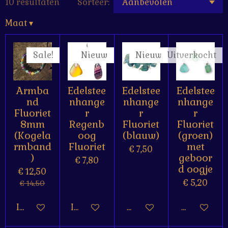
10 resultaten
Sorteer:
Maat
▾
Sale!
Nieuw
Nieuw
Uitverkocht
Armba
Edelstee
Edelstee
Edelstee
nd
nhange
nhange
nhange
Fluoriet
r
r
r
8mm
Regenb
Fluoriet
Fluoriet
(Kogela
oog
(blauw)
(groen)
rmband
Fluoriet
met
€ 7,50
)
geboor
€ 7,80
d oogje
€ 12,50
€ 5,20
€ 14,50
In winkelwagen
In winkelwagen
Houd mij op de hoogte
Houd mij o