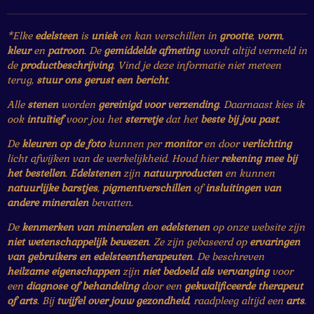
*Elke
edelsteen
is
uniek
en kan verschillen in
grootte
,
vorm
,
kleur
en
patroon
. De
gemiddelde afmeting
wordt altijd vermeld in
de
productbeschrijving
. Vind je deze informatie niet meteen
terug,
stuur ons gerust een bericht
.
Alle
stenen
worden
gereinigd voor verzending
. Daarnaast kies ik
ook
intuïtief
voor jou het
sterretje
dat het
beste bij jou past
.
De
kleuren op de foto
kunnen per
monitor
en door
verlichting
licht afwijken van de werkelijkheid. Houd hier
rekening mee bij
het bestellen
.
Edelstenen
zijn
natuurproducten
en kunnen
natuurlijke barstjes
,
pigmentverschillen
of
insluitingen van
andere mineralen
bevatten.
De
kenmerken van mineralen en edelstenen
op onze website zijn
niet wetenschappelijk bewezen
. Ze zijn gebaseerd op
ervaringen
van gebruikers en edelsteentherapeuten
. De beschreven
heilzame eigenschappen
zijn
niet bedoeld als vervanging
voor
een
diagnose of behandeling
door een
gekwalificeerde therapeut
of arts
. Bij
twijfel over jouw gezondheid
, raadpleeg altijd een
arts
.