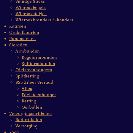
Smudge Sticks
Wierookkegels
Wierookstokjes
Wierookbranders / -houders
Kaarsen
Orakelkaarten
Runenstenen
Sieraden
Armbanden
Kogelarmbanden
Splitarmbanden
Edelsteenhangers
Splitketting
925 Zilver Sieraad
Alles
Edelsteenhanger
Ketting
Oorbellen
Verzorgingsartikelen
Badartikelen
Verzorging
Yoga