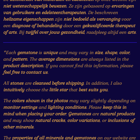
niet wetenschappelijk bewezen
. Ze zijn gebaseerd op
ervaringen
van gebruikers en edelsteentherapeuten
. De beschreven
heilzame eigenschappen
zijn
niet bedoeld als vervanging
voor
een
diagnose of behandeling
door een
gekwalificeerde therapeut
of arts
. Bij
twijfel over jouw gezondheid
, raadpleeg altijd een
arts
.
*Each
gemstone
is
unique
and may vary in
size
,
shape
,
color
,
and
pattern
. The
average dimensions
are always listed in the
product description
. If you cannot find this information, please
feel free to contact us
.
All
stones
are
cleansed before shipping
. In addition, I also
intuitively
choose the
little star
that
best suits you
.
The
colors shown in the photos
may vary slightly depending on
monitor settings
and
lighting conditions
. Please
keep this in
mind when placing your order
.
Gemstones
are
natural products
and may show
natural cracks
,
color variations
, or
inclusions of
other minerals
.
The
properties of all minerals and gemstones
on our website are