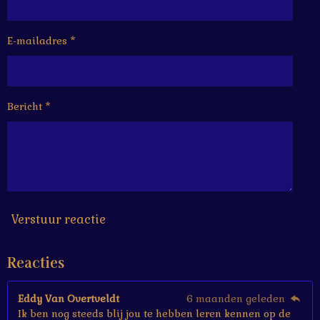
r
r
r
r
.
e
e
e
e
1
6
E-mailadres *
n
n
n
n
6
6
6
6
Bericht *
6
6
6
6
6
6
7
s
Verstuur reactie
t
e
Reacties
r
r
e
Eddy Van Overtveldt
6 maanden geleden
n
Ik ben nog steeds blij jou te hebben leren kennen op de