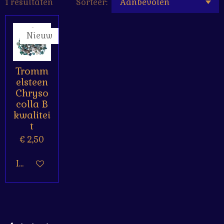
1 resultaten
Sorteer:
Nieuw
Tromm
elsteen
Chryso
colla B
kwalitei
t
€ 2,50
In winkelwagen