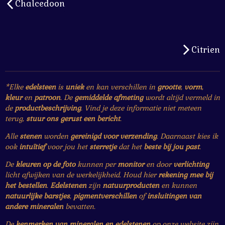
Chalcedoon
Citrien
*Elke
edelsteen
is
uniek
en kan verschillen in
grootte
,
vorm
,
kleur
en
patroon
. De
gemiddelde afmeting
wordt altijd vermeld in
de
productbeschrijving
. Vind je deze informatie niet meteen
terug,
stuur ons gerust een bericht
.
Alle
stenen
worden
gereinigd voor verzending
. Daarnaast kies ik
ook
intuïtief
voor jou het
sterretje
dat het
beste bij jou past
.
De
kleuren op de foto
kunnen per
monitor
en door
verlichting
licht afwijken van de werkelijkheid. Houd hier
rekening mee bij
het bestellen
.
Edelstenen
zijn
natuurproducten
en kunnen
natuurlijke barstjes
,
pigmentverschillen
of
insluitingen van
andere mineralen
bevatten.
De
kenmerken van mineralen en edelstenen
op onze website zijn