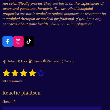
not scientifically proven
. They are based on the
experiences of
users and gemstone therapists
. The described
beneficial
properties
are
not intended to replace
diagnosis or treatment by
a
qualified therapist or medical professional
. If you have any
concerns about your health
, please consult a
physician
.
F
I
T
a
n
i
c
s
k
e
t
T
Delen
Deel
Share
Pinnen
Delen
b
a
o
o
g
k
1
2
3
4
5
o
r
S
R
k
a
t
a
s
s
s
s
s
e
m
18 stemmen
t
m
t
t
t
t
t
i
m
Reactie plaatsen
n
e
e
e
e
e
e
g
n
Naam *
r
r
r
r
r
:
4