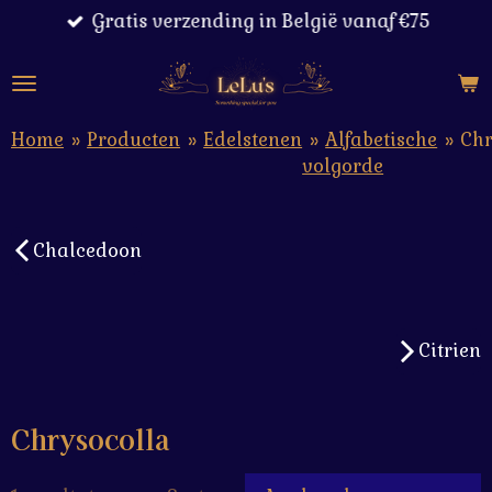
Gratis verzending in België vanaf €75
Ga
direct
naar
de
hoofdinhoud
Home
»
Producten
»
Edelstenen
»
Alfabetische
»
Chr
volgorde
Chalcedoon
Citrien
Chrysocolla