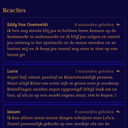
e
Reacties
r
r
e
Eddy Van Overtveldt
6 maanden geleden
n
Ik ben nog steeds blij jou te hebben leren kennen op de
kerstmarkt in oudenaarde en ik blijf jou volgen en vooral
jou inbreng in het spirituele en de maan standen en zo
boeien mij en ik hoop jou vooral nog eens te zien op een
beurs grt
Lucie
7 maanden geleden
Super lief, attent, positief en klantvriendelijk persoon.
Staat altijd klaar om extra info te geven over je aankoop.
Bestellingen worden super opgevolgd! Altijd leuk om on
line, of als ze op een markt ergens staat, iets te kopen :)
Isaura
9 maanden geleden
Ik kan alleen maar mooie dingen schrijven over Lelu's.
Zowel persoonlijk gekocht op een marktje als via de