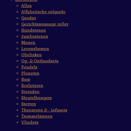
Alles
Alfabetische volgorde
Geodes
Gezichtsmassage roller
Handstenen
Jumbostenen
Manen
Levensbomen
Obelisken
Op- & Ontlaadsets
Pendels
Planeten
Ruw
Sculpturen
Sieraden
Sleutelhangers
Sterren
Theezeven & - infusers
Trommelstenen
Vlinders