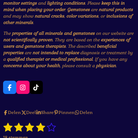
monitor settings
and
lighting conditions
. Please
keep this in
mind when placing your order
.
Gemstones
are
natural products
and may show
natural cracks
,
color variations
, or
inclusions of
other minerals
.
The
properties of all minerals and gemstones
on our website are
not scientifically proven
. They are based on the
experiences of
users and gemstone therapists
. The described
beneficial
properties
are
not intended to replace
diagnosis or treatment by
a
qualified therapist or medical professional
. If you have any
concerns about your health
, please consult a
physician
.
F
I
T
a
n
i
c
s
k
e
t
T
Delen
Deel
Share
Pinnen
Delen
b
a
o
o
g
k
1
2
3
4
5
o
r
S
R
k
a
t
a
s
s
s
s
s
e
m
18 stemmen