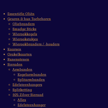
Essentiële Oliën
Geuren & hun Toebehoren
Oliebranders
Smudge Sticks
Wierookkegels
Wierookstokjes
Wierookbranders / -houders
Kaarsen
Orakelkaarten
Runenstenen
Sieraden
Armbanden
Kogelarmbanden
Splitarmbanden
Edelsteenhangers
Splitketting
925 Zilver Sieraad
Alles
Edelsteenhanger