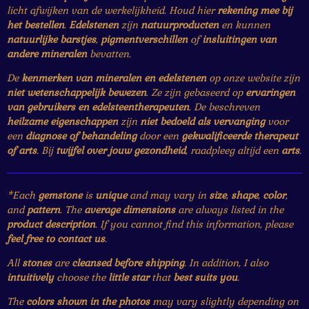
licht afwijken van de werkelijkheid. Houd hier
rekening mee bij
het bestellen
.
Edelstenen
zijn
natuurproducten
en kunnen
natuurlijke barstjes
,
pigmentverschillen
of
insluitingen van
andere mineralen
bevatten.
De
kenmerken van mineralen en edelstenen
op onze website zijn
niet wetenschappelijk bewezen
. Ze zijn gebaseerd op
ervaringen
van gebruikers en edelsteentherapeuten
. De beschreven
heilzame eigenschappen
zijn
niet bedoeld als vervanging
voor
een
diagnose of behandeling
door een
gekwalificeerde therapeut
of arts
. Bij
twijfel over jouw gezondheid
, raadpleeg altijd een
arts
.
*Each
gemstone
is
unique
and may vary in
size
,
shape
,
color
,
and
pattern
. The
average dimensions
are always listed in the
product description
. If you cannot find this information, please
feel free to contact us
.
All
stones
are
cleansed before shipping
. In addition, I also
intuitively
choose the
little star
that
best suits you
.
The
colors shown in the photos
may vary slightly depending on