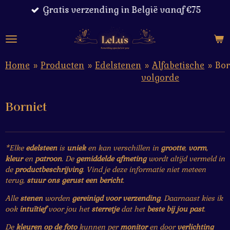
Gratis verzending in België vanaf €75
Ga
direct
naar
de
hoofdinhoud
Home
»
Producten
»
Edelstenen
»
Alfabetische
»
Bor
volgorde
Borniet
*Elke
edelsteen
is
uniek
en kan verschillen in
grootte
,
vorm
,
kleur
en
patroon
. De
gemiddelde afmeting
wordt altijd vermeld in
de
productbeschrijving
. Vind je deze informatie niet meteen
terug,
stuur ons gerust een bericht
.
Alle
stenen
worden
gereinigd voor verzending
. Daarnaast kies ik
ook
intuïtief
voor jou het
sterretje
dat het
beste bij jou past
.
De
kleuren op de foto
kunnen per
monitor
en door
verlichting