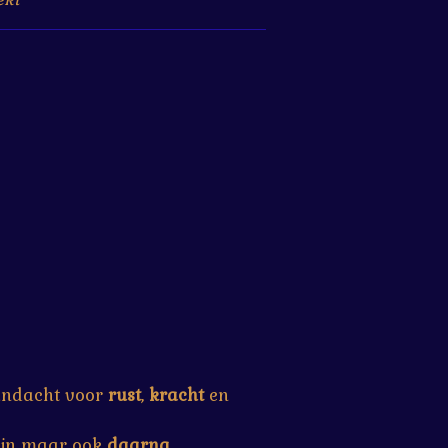
andacht voor
rust
,
kracht
en
tijn maar ook
daarna
.