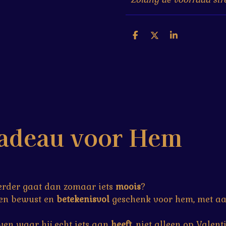
D
D
S
e
e
h
l
e
a
e
l
r
n
e
cadeau voor Hem
erder gaat dan zomaar iets
moois
?
een bewust en
betekenisvol
geschenk voor hem, met a
ven waar hij echt iets aan
heeft
, niet alleen op Valen