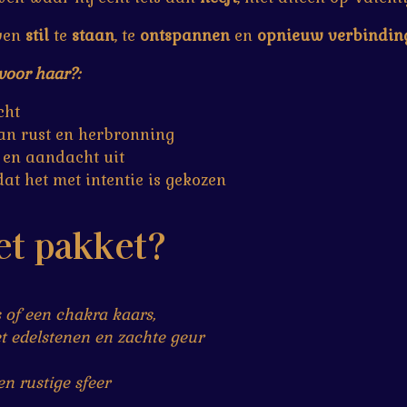
even
stil
te
staan
, te
ontspannen
en
opnieuw verbindin
voor haar?:
cht
an rust en herbronning
 en aandacht uit
at het met intentie is gekozen
het pakket?
 of een chakra kaars,
t edelstenen en zachte geur
n rustige sfeer