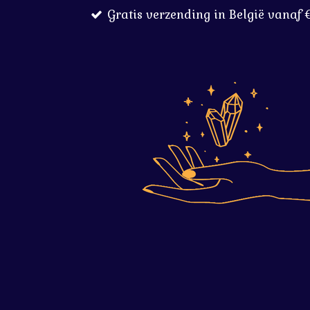
Gratis verzending in België vanaf 
Ga
direct
naar
de
hoofdinhoud