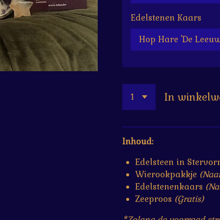
Edelstenen Kaars
In winkel
Inhoud:
Edelsteen in Stervo
Wierookpakkje
(Naa
Edelstenenkaars
(Na
Zeeproos
(Gratis)
*Zolang de voorraad str