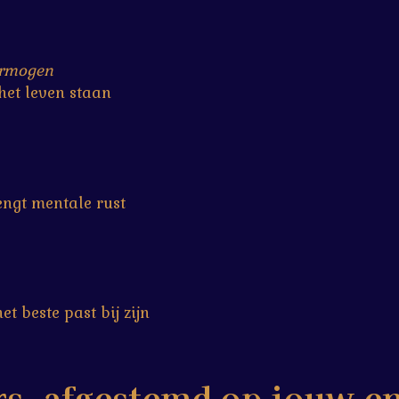
vermogen
 het leven staan
ngt mentale rust
t beste past bij zijn
rs, afgestemd op jouw e